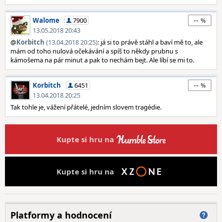
--
Walome
7900
13.05.2018 20:43
@
Korbitch
(13.04.2018 20:25)
: já si to právě stáhl a baví mě to, ale
mám od toho nulová očekávání a spíš to někdy prubnu s
kámošema na pár minut a pak to nechám bejt. Ale líbí se mi to.
--
Korbitch
6451
13.04.2018 20:25
Tak tohle je, vážení přátelé, jedním slovem tragédie.
Kupte si hru na
Kupte si hru na
Platformy a hodnocení