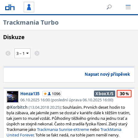
Trackmania Turbo
Diskuze
Napsat nový příspěvek
30
Honza135
1096
XboxX/S
06.10.2025 16:00 (poslední úprava 06.10.2025 16:00)
@
Korbitch
(13.04.2018 20:25)
: Souhlasím. Prvních deset hodin to
byla zábava, ale jakmile jsem se dostal v kariéře dále k těžším tratím,
tak jsem to musel vzdát. Půlhodiny těžkého grindu na jednu trať a
úspěch se stejně nekonal. Často mě zradila fyzika řízení. Zlatý starý
Trackmanie jako
Trackmania Sunrise eXtreme
nebo
TrackMania
United Forever
. Tohle se fakt nedá, na tohle jsem neměl nervy.