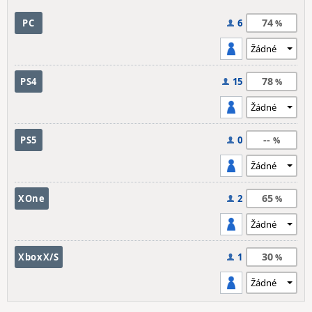
74
PC
6
78
PS4
15
--
PS5
0
65
XOne
2
30
XboxX/S
1