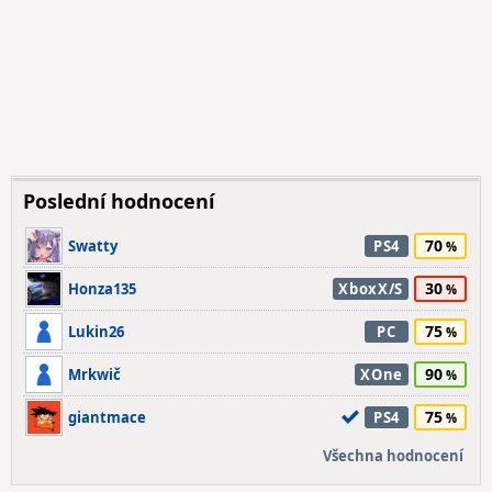
Poslední hodnocení
70
Swatty
PS4
30
Honza135
XboxX/S
75
Lukin26
PC
90
Mrkwič
XOne
75
giantmace
PS4
Všechna hodnocení