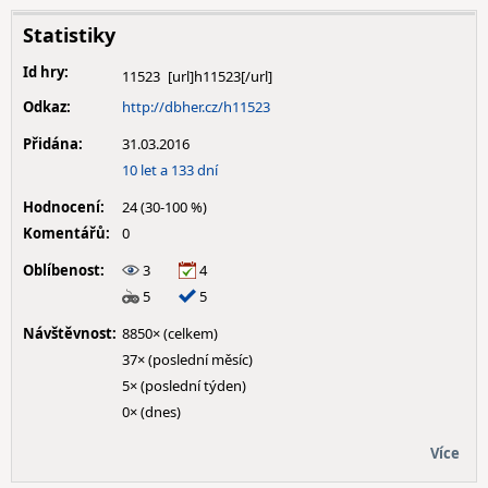
Statistiky
Id hry:
11523
Odkaz:
http://dbher.cz/h11523
Přidána:
31.03.2016
10 let a 133 dní
Hodnocení:
24 (30-100 %)
Komentářů:
0
Oblíbenost:
3
4
5
5
Návštěvnost:
8850× (celkem)
37× (poslední měsíc)
5× (poslední týden)
0× (dnes)
Více