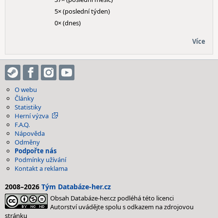
5× (poslední týden)
0× (dnes)
Více
O webu
Články
Statistiky
Herní výzva
F.A.Q.
Nápověda
Odměny
Podpořte nás
Podmínky užívání
Kontakt a reklama
2008–2026
Tým Databáze-her.cz
Obsah Databáze-her.cz podléhá této licenci
Autorství uvádějte spolu s odkazem na zdrojovou
stránku