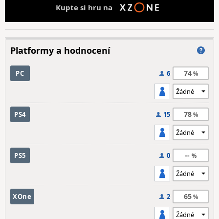
Kupte si hru na
Platformy a hodnocení
74
PC
6
78
PS4
15
--
PS5
0
65
XOne
2