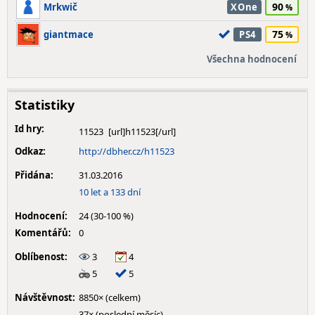
90
Mrkwič
XOne
75
giantmace
PS4
Všechna hodnocení
Statistiky
Id hry:
11523
Odkaz:
http://dbher.cz/h11523
Přidána:
31.03.2016
10 let a 133 dní
Hodnocení:
24 (30-100 %)
Komentářů:
0
Oblíbenost:
3
4
5
5
Návštěvnost:
8850× (celkem)
37× (poslední měsíc)