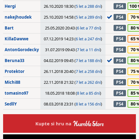
100
Hergi
26.10.2020 18:30 (
5 let a 288 dní
)
PS4
70
nakejhoudek
25.10.2020 14:58 (
5 let a 289 dní
)
PS4
80
Bart
25.05.2020 20:43 (
6 let a 77 dní
)
PS4
65
KillaDawwe
07.12.2019 14:23 (
6 let a 247 dní
)
PS4
70
AntonGorodecky
31.07.2019 09:43 (
7 let a 11 dní
)
PS4
80
Beruna33
04.02.2019 09:45 (
7 let a 188 dní
)
PS4
75
Protektor
26.11.2018 20:40 (
7 let a 258 dní
)
PS4
70
Michi88
22.11.2018 21:32 (
7 let a 262 dní
)
PS4
85
tomasino97
18.05.2018 18:08 (
8 let a 85 dní
)
PS4
80
SedllY
08.03.2018 23:31 (
8 let a 156 dní
)
PS4
Kupte si hru na