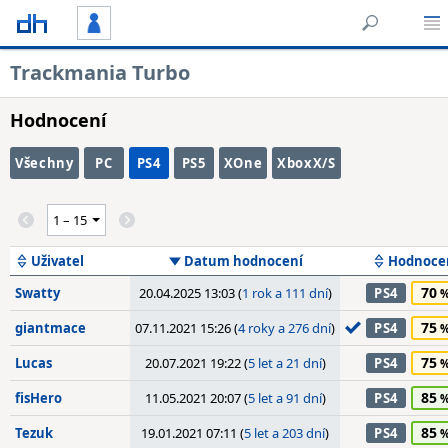
Trackmania Turbo
Hodnocení
Všechny
PC
PS4
PS5
XOne
XboxX/S
Uživatel
Datum hodnocení
Hodnoce
70
Swatty
20.04.2025 13:03 (
1 rok a 111 dní
)
PS4
75
giantmace
07.11.2021 15:26 (
4 roky a 276 dní
)
PS4
75
Lucas
20.07.2021 19:22 (
5 let a 21 dní
)
PS4
85
fisHero
11.05.2021 20:07 (
5 let a 91 dní
)
PS4
85
Tezuk
19.01.2021 07:11 (
5 let a 203 dní
)
PS4