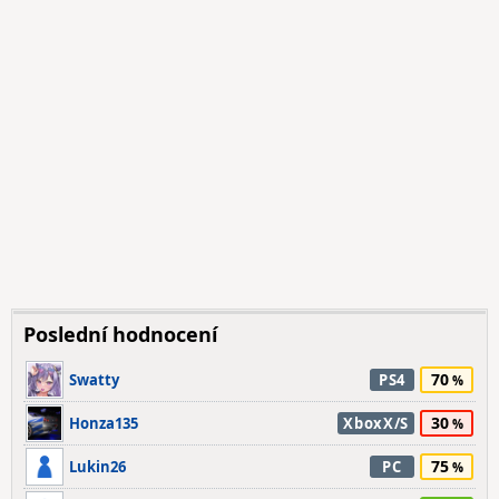
Poslední hodnocení
70
Swatty
PS4
30
Honza135
XboxX/S
75
Lukin26
PC