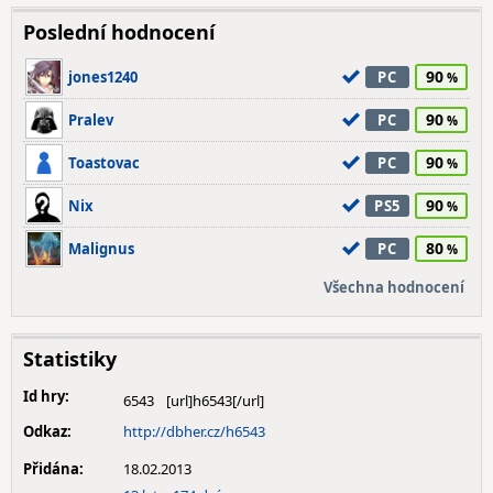
Poslední hodnocení
90
jones1240
PC
90
Pralev
PC
90
Toastovac
PC
90
Nix
PS5
80
Malignus
PC
Všechna hodnocení
Statistiky
Id hry:
6543
Odkaz:
http://dbher.cz/h6543
Přidána:
18.02.2013