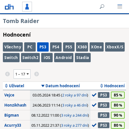
Tomb Raider
Hodnocení
Všechny
PC
PS3
PS4
PS5
X360
XOne
XboxX/S
Switch
Switch2
iOS
Android
Stadia
Uživatel
Datum hodnocení
Hodnocení
85
Vejce
03.05.2024 18:45 (
2 roky a 97 dní
)
PS3
80
Honzikhash
24.06.2023 11:14 (
3 roky a 46 dní
)
PS3
90
Bigman
08.12.2022 11:00 (
3 roky a 244 dní
)
PS3
80
Acurry33
05.11.2022 21:37 (
3 roky a 277 dní
)
PS3