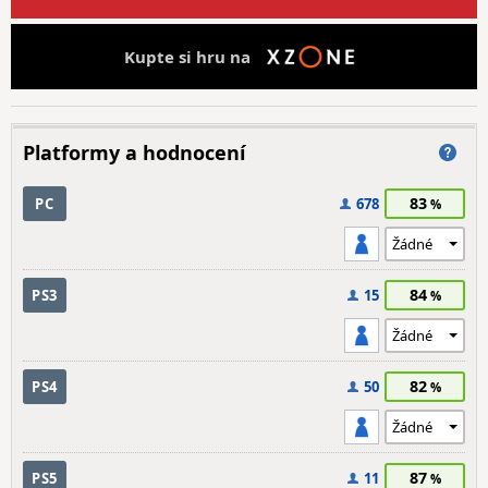
Kupte si hru na
Platformy a hodnocení
83
PC
678
84
PS3
15
82
PS4
50
87
PS5
11