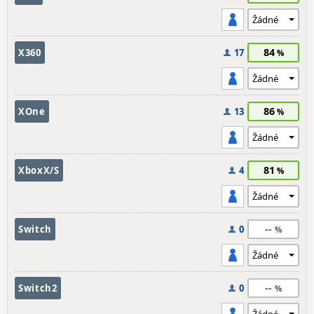
84
X360
17
86
XOne
13
81
XboxX/S
4
--
Switch
0
--
Switch2
0