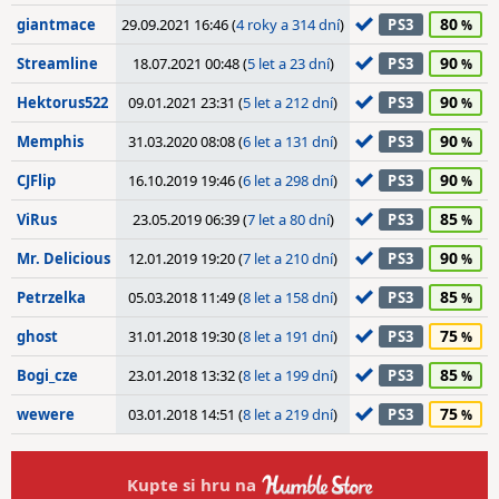
80
giantmace
29.09.2021 16:46 (
4 roky a 314 dní
)
PS3
90
Streamline
18.07.2021 00:48 (
5 let a 23 dní
)
PS3
90
Hektorus522
09.01.2021 23:31 (
5 let a 212 dní
)
PS3
90
Memphis
31.03.2020 08:08 (
6 let a 131 dní
)
PS3
90
CJFlip
16.10.2019 19:46 (
6 let a 298 dní
)
PS3
85
ViRus
23.05.2019 06:39 (
7 let a 80 dní
)
PS3
90
Mr. Delicious
12.01.2019 19:20 (
7 let a 210 dní
)
PS3
85
Petrzelka
05.03.2018 11:49 (
8 let a 158 dní
)
PS3
75
ghost
31.01.2018 19:30 (
8 let a 191 dní
)
PS3
85
Bogi_cze
23.01.2018 13:32 (
8 let a 199 dní
)
PS3
75
wewere
03.01.2018 14:51 (
8 let a 219 dní
)
PS3
Kupte si hru na