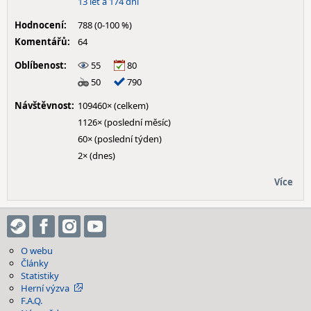
13 let a 174 dní
Hodnocení:
788 (0-100 %)
Komentářů:
64
Oblíbenost:
55
80
50
790
Návštěvnost:
109460× (celkem)
1126× (poslední měsíc)
60× (poslední týden)
2× (dnes)
Více
O webu
Články
Statistiky
Herní výzva
F.A.Q.