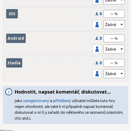
--
iOS
0
--
Android
0
--
Stadia
0
Hodnotit, napsat komentář, diskutovat…
Jako
zaregistrovaný
a
přihlášený
uživatel můžete tuto hru
nejen ohodnotit, ale také k ní případně napsat komentář,
diskutovat o ní či ji zařadit do některého ze seznamů (vlastním,
chci atd.).