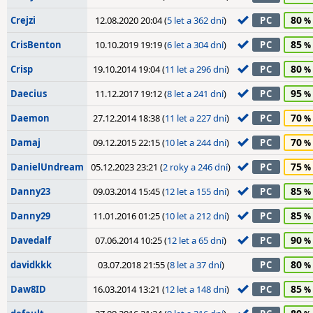
80
Crejzi
12.08.2020 20:04 (
5 let a 362 dní
)
PC
85
CrisBenton
10.10.2019 19:19 (
6 let a 304 dní
)
PC
80
Crisp
19.10.2014 19:04 (
11 let a 296 dní
)
PC
95
Daecius
11.12.2017 19:12 (
8 let a 241 dní
)
PC
70
Daemon
27.12.2014 18:38 (
11 let a 227 dní
)
PC
70
Damaj
09.12.2015 22:15 (
10 let a 244 dní
)
PC
75
DanielUndream
05.12.2023 23:21 (
2 roky a 246 dní
)
PC
85
Danny23
09.03.2014 15:45 (
12 let a 155 dní
)
PC
85
Danny29
11.01.2016 01:25 (
10 let a 212 dní
)
PC
90
Davedalf
07.06.2014 10:25 (
12 let a 65 dní
)
PC
80
davidkkk
03.07.2018 21:55 (
8 let a 37 dní
)
PC
85
Daw8ID
16.03.2014 13:21 (
12 let a 148 dní
)
PC