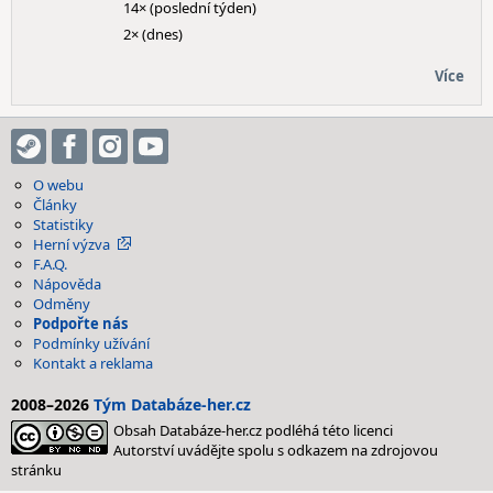
14× (poslední týden)
2× (dnes)
Více
O webu
Články
Statistiky
Herní výzva
F.A.Q.
Nápověda
Odměny
Podpořte nás
Podmínky užívání
Kontakt a reklama
2008–2026
Tým Databáze-her.cz
Obsah Databáze-her.cz podléhá této licenci
Autorství uvádějte spolu s odkazem na zdrojovou
stránku