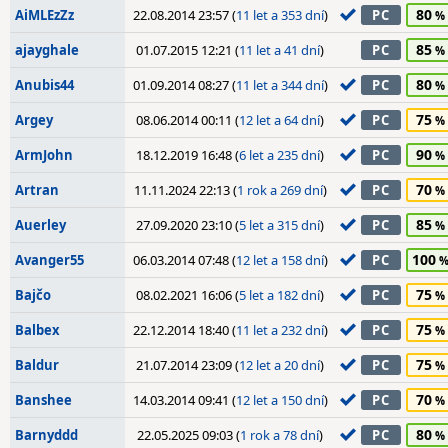
80
AiMLEzZz
22.08.2014 23:57 (
11 let a 353 dní
)
PC
85
ajayghale
01.07.2015 12:21 (
11 let a 41 dní
)
PC
80
Anubis44
01.09.2014 08:27 (
11 let a 344 dní
)
PC
75
Argey
08.06.2014 00:11 (
12 let a 64 dní
)
PC
90
ArmJohn
18.12.2019 16:48 (
6 let a 235 dní
)
PC
70
Artran
11.11.2024 22:13 (
1 rok a 269 dní
)
PC
85
Auerley
27.09.2020 23:10 (
5 let a 315 dní
)
PC
100
Avanger55
06.03.2014 07:48 (
12 let a 158 dní
)
PC
75
Bajčo
08.02.2021 16:06 (
5 let a 182 dní
)
PC
75
Balbex
22.12.2014 18:40 (
11 let a 232 dní
)
PC
75
Baldur
21.07.2014 23:09 (
12 let a 20 dní
)
PC
70
Banshee
14.03.2014 09:41 (
12 let a 150 dní
)
PC
80
Barnyddd
22.05.2025 09:03 (
1 rok a 78 dní
)
PC