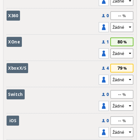
--
X360
0
80
XOne
1
79
XboxX/S
4
--
Switch
0
--
iOS
0