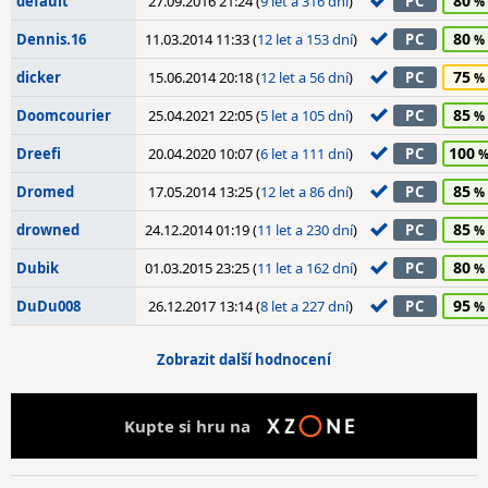
80
default
27.09.2016 21:24 (
9 let a 316 dní
)
PC
80
Dennis.16
11.03.2014 11:33 (
12 let a 153 dní
)
PC
75
dicker
15.06.2014 20:18 (
12 let a 56 dní
)
PC
85
Doomcourier
25.04.2021 22:05 (
5 let a 105 dní
)
PC
100
Dreefi
20.04.2020 10:07 (
6 let a 111 dní
)
PC
85
Dromed
17.05.2014 13:25 (
12 let a 86 dní
)
PC
85
drowned
24.12.2014 01:19 (
11 let a 230 dní
)
PC
80
Dubik
01.03.2015 23:25 (
11 let a 162 dní
)
PC
95
DuDu008
26.12.2017 13:14 (
8 let a 227 dní
)
PC
Zobrazit další hodnocení
Kupte si hru na