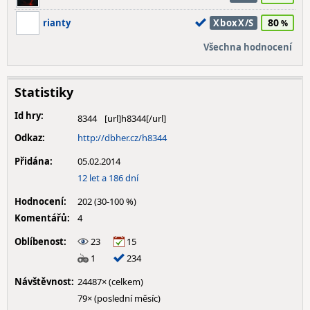
80
rianty
XboxX/S
Všechna hodnocení
Statistiky
Id hry:
8344
Odkaz:
http://dbher.cz/h8344
Přidána:
05.02.2014
12 let a 186 dní
Hodnocení:
202 (30-100 %)
Komentářů:
4
Oblíbenost:
23
15
1
234
Návštěvnost:
24487× (celkem)
79× (poslední měsíc)