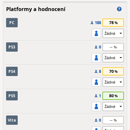
Platformy a hodnocení
78
PC
188
--
PS3
0
70
PS4
8
80
PS5
1
--
Vita
0