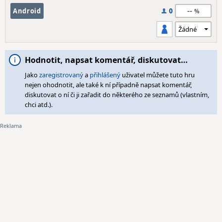
--
Android
0
Hodnotit, napsat komentář, diskutovat…
Jako
zaregistrovaný
a
přihlášený
uživatel můžete tuto hru
nejen ohodnotit, ale také k ní případně napsat komentář,
diskutovat o ní či ji zařadit do některého ze seznamů (vlastním,
chci atd.).