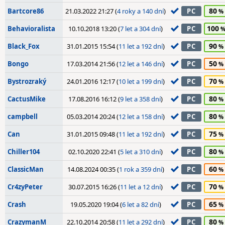
80
Bartcore86
21.03.2022 21:27 (
4 roky a 140 dní
)
PC
100
Behavioralista
10.10.2018 13:20 (
7 let a 304 dní
)
PC
90
Black_Fox
31.01.2015 15:54 (
11 let a 192 dní
)
PC
50
Bongo
17.03.2014 21:56 (
12 let a 146 dní
)
PC
70
Bystrozraký
24.01.2016 12:17 (
10 let a 199 dní
)
PC
80
CactusMike
17.08.2016 16:12 (
9 let a 358 dní
)
PC
80
campbell
05.03.2014 20:24 (
12 let a 158 dní
)
PC
75
Can
31.01.2015 09:48 (
11 let a 192 dní
)
PC
80
Chiller104
02.10.2020 22:41 (
5 let a 310 dní
)
PC
60
ClassicMan
14.08.2024 00:35 (
1 rok a 359 dní
)
PC
70
Cr4zyPeter
30.07.2015 16:26 (
11 let a 12 dní
)
PC
65
Crash
19.05.2020 19:04 (
6 let a 82 dní
)
PC
80
CrazymanM
22.10.2014 20:58 (
11 let a 292 dní
)
PC