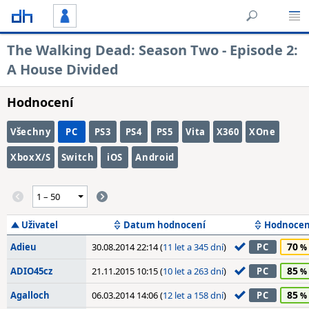
The Walking Dead: Season Two - Episode 2:
A House Divided
Hodnocení
Všechny
PC
PS3
PS4
PS5
Vita
X360
XOne
XboxX/S
Switch
iOS
Android
Uživatel
Datum hodnocení
Hodnocen
70
Adieu
30.08.2014 22:14 (
11 let a 345 dní
)
PC
85
ADIO45cz
21.11.2015 10:15 (
10 let a 263 dní
)
PC
85
Agalloch
06.03.2014 14:06 (
12 let a 158 dní
)
PC