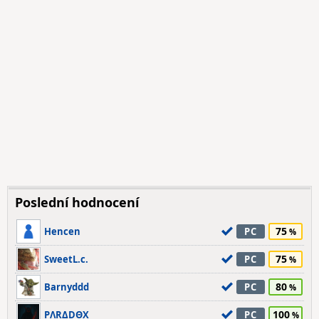
Poslední hodnocení
75
Hencen
PC
75
SweetL.c.
PC
80
Barnyddd
PC
100
PΛRΔDΘX
PC