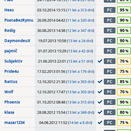
95
Hees
03.10.2014 15:15 (
11 let a 313 dní
)
PC
90
PoetaBezRymu
26.09.2014 04:42 (
11 let a 320 dní
)
PC
90
Redig
30.08.2013 14:38 (
12 let a 347 dní
)
PC
90
DaymondeuX
19.07.2013 10:58 (
13 let a 24 dní
)
PC
80
pajmič
01.07.2013 15:29 (
13 let a 42 dní
)
PC
70
Subjektiv
21.06.2013 22:01 (
13 let a 51 dní
)
PC
75
Pride4u
17.02.2013 01:56 (
13 let a 176 dní
)
PC
85
Rattus
12.10.2012 21:30 (
13 let a 303 dní
)
PC
70
Wolf
12.10.2012 17:47 (
13 let a 303 dní
)
PC
90
Phoenix
01.10.2012 08:48 (
13 let a 315 dní
)
PC
80
klasa
28.08.2012 15:54 (
13 let a 349 dní
)
PC
75
mazar1234
04.08.2012 11:52 (
14 let a 8 dní
)
PC