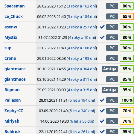
80
Spaceman
28.02.2023 15:12 (
3 roky a 162 dní
)
PC
65
Le_Chuck
06.02.2023 21:40 (
3 roky a 184 dní
)
PC
90
asenw
26.11.2022 10:23 (
3 roky a 257 dní
)
PC
80
Mystix
31.07.2022 01:23 (
4 roky a 10 dní
)
PC
90
sup
23.02.2022 11:40 (
4 roky a 168 dní
)
PC
80
Crono
29.01.2022 08:53 (
4 roky a 193 dní
)
PC
85
giantmace
10.10.2021 14:55 (
4 roky a 304 dní
)
Amiga
85
giantmace
03.10.2021 14:29 (
4 roky a 311 dní
)
PC
95
Bigman
29.09.2021 03:09 (
4 roky a 315 dní
)
Amiga
100
Paliason
28.01.2021 11:31 (
5 let a 194 dní
)
PC
70
ZephyrCZ
03.09.2020 21:40 (
5 let a 340 dní
)
PC
70
Miriyak
14.06.2020 19:30 (
6 let a 56 dní
)
PC
95
Boldrick
22.11.2019 22:41 (
6 let a 261 dní
)
PC