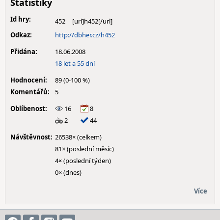
Statistiky
Id hry:
452
Odkaz:
http://dbher.cz/h452
Přidána:
18.06.2008
18 let a 55 dní
Hodnocení:
89 (0-100 %)
Komentářů:
5
Oblíbenost:
16
8
2
44
Návštěvnost:
26538× (celkem)
81× (poslední měsíc)
4× (poslední týden)
0× (dnes)
Více