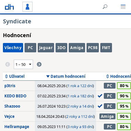
Syndicate
Hodnocení
Všechny
PC
Jaguar
3DO
Amiga
PC98
FMT
Uživatel
Datum hodnocení
Hodnocení
80
p3tris
08.04.2025 20:26 (
1 rok a 122 dní
)
PC
90
KEDO BEDO
07.02.2025 23:34 (
1 rok a 182 dní
)
PC
95
Shazooo
26.07.2024 10:23 (
2 roky a 14 dní
)
PC
90
Vejce
18.04.2024 20:43 (
2 roky a 112 dní
)
Amiga
80
Hellrampage
09.05.2023 11:11 (
3 roky a 93 dní
)
PC