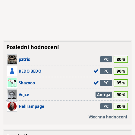
Poslední hodnocení
80
p3tris
PC
90
KEDO BEDO
PC
95
Shazooo
PC
90
Vejce
Amiga
80
Hellrampage
PC
Všechna hodnocení