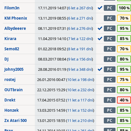
100
Filom3n
17.11.2019 14:07 (
6 let a 267 dní
)
PC
70
KM Phoenix
13.11.2019 08:55 (
6 let a 271 dní
)
PC
95
Albydeeere
08.11.2019 07:31 (
6 let a 276 dní
)
PC
85
Kirara
11.04.2019 14:10 (
7 let a 122 dní
)
PC
70
Semo82
01.02.2018 09:52 (
8 let a 191 dní
)
PC
80
DJ
08.03.2017 08:04 (
9 let a 156 dní
)
PC
95
Johny2005
28.08.2016 01:19 (
9 let a 348 dní
)
PC
75
rostej
26.01.2016 00:47 (
10 let a 198 dní
)
PC
80
OUTbrain
22.12.2015 15:29 (
10 let a 232 dní
)
PC
40
Drekt
17.04.2015 07:52 (
11 let a 117 dní
)
PC
85
Honzek
13.03.2015 14:59 (
11 let a 152 dní
)
PC
85
Zx Atari 500
13.01.2015 18:55 (
11 let a 210 dní
)
PC
85
Psax
24.11.2014 10:15 (
11 let a 261 dní
)
PC