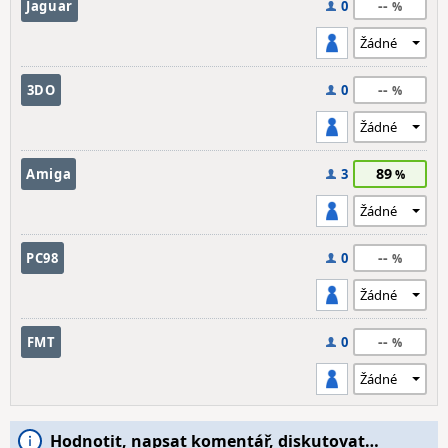
--
Jaguar
0
--
3DO
0
89
Amiga
3
--
PC98
0
--
FMT
0
Hodnotit, napsat komentář, diskutovat…