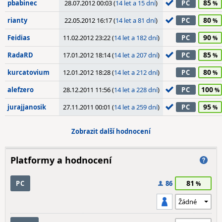
85
pbabinec
28.07.2012 00:03 (
14 let a 15 dní
)
PC
80
rianty
22.05.2012 16:17 (
14 let a 81 dní
)
PC
90
Feidias
11.02.2012 23:22 (
14 let a 182 dní
)
PC
85
RadaRD
17.01.2012 18:14 (
14 let a 207 dní
)
PC
80
kurcatovium
12.01.2012 18:28 (
14 let a 212 dní
)
PC
100
alefzero
28.12.2011 11:56 (
14 let a 228 dní
)
PC
95
jurajjanosik
27.11.2011 00:01 (
14 let a 259 dní
)
PC
Zobrazit další hodnocení
Platformy a hodnocení
81
PC
86