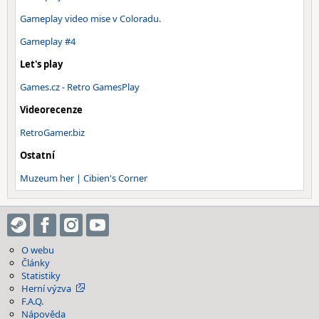
Gameplay video mise v Coloradu.
Gameplay #4
Let's play
Games.cz - Retro GamesPlay
Videorecenze
RetroGamer.biz
Ostatní
Muzeum her | Cibien's Corner
O webu
Články
Statistiky
Herní výzva
F.A.Q.
Nápověda