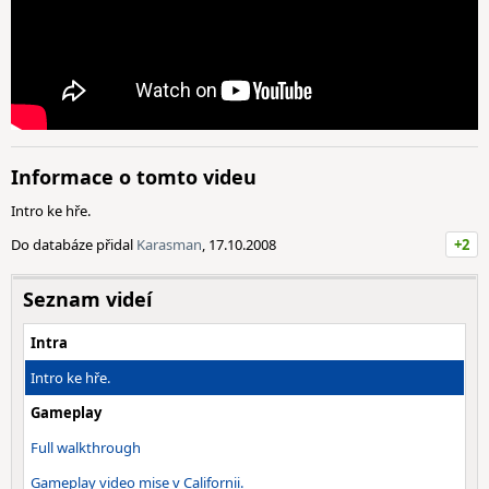
Informace o tomto videu
Intro ke hře.
Do databáze přidal
Karasman
, 17.10.2008
+2
Seznam videí
Intra
Intro ke hře.
Gameplay
Full walkthrough
Gameplay video mise v Californii.