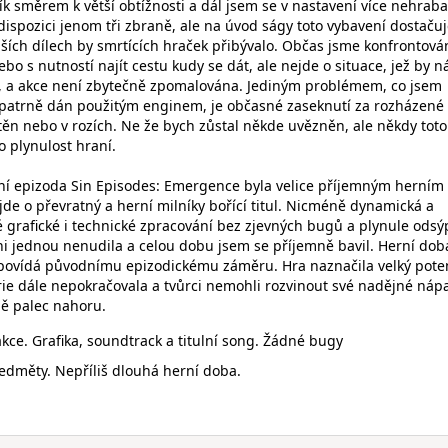
 směrem k větší obtížnosti a dál jsem se v nastavení více nehrabal
ispozici jenom tři zbraně, ale na úvod ságy toto vybavení dostačuj
ších dílech by smrtících hraček přibývalo. Občas jsme konfrontován
o s nutností najít cestu kudy se dát, ale nejde o situace, jež by 
y, a akce není zbytečně zpomalována. Jediným problémem, co jsem
 patrně dán použitým enginem, je občasné zaseknutí za rozházené
ěn nebo v rozích. Ne že bych zůstal někde uvězněn, ale někdy toto
o plynulost hraní.
ní epizoda Sin Episodes: Emergence byla velice příjemným herním
de o převratný a herní milníky bořící titul. Nicméně dynamická a
 grafické i technické zpracování bez zjevných bugů a plynule odsýp
 jednou nenudila a celou dobu jsem se příjemně bavil. Herní doba
dpovídá původnímu epizodickému záměru. Hra naznačila velký pote
érie dále nepokračovala a tvůrci nemohli rozvinout své nadějné náp
ě palec nahoru.
kce. Grafika, soundtrack a titulní song. Žádné bugy
edměty. Nepříliš dlouhá herní doba.