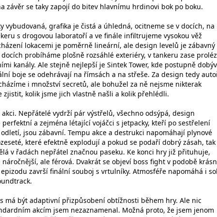
a závěr se taky zapojí do bitev hlavnímu hrdinovi bok po boku.
cky vybudovaná, grafika je čistá a úhledná, ocitneme se v docích, na
keru s drogovou laboratoří a ve finále infiltrujeme vysokou věž
cházení lokacemi je poměrně lineární, ale design levelů je zábavný
v docích probíháme plošně rozsáhlé exteriéry, v tankeru zase prol
mi kanály. Ale stejně nejlepší je Sintek Tower, kde postupně dob
nální boje se odehrávají na římsách a na střeše. Za design tedy auto
cházíme i množství secretů, ale bohužel za ně nejsme nikterak
jistit, kolik jsme jich vlastně našli a kolik přehlédli.
 akci. Nepřátelé vydrží pár výstřelů, všechno odsýpá, design
perfektní a zejména létající vojáčci s jetpacky, kteří po sestřelení
 odletí, jsou zábavní. Tempu akce a destrukci napomáhají plynové
seté, které efektně explodují a pokud se podaří dobrý zásah, tak
lá v řadách nepřátel značnou paseku. Ke konci hry již přituhuje,
je náročnější, ale férová. Dvakrát se objeví boss fight v podobě krás
pizodu završí finální souboj s vrtulníky. Atmosféře napomáhá i so
oundtrack.
es má být adaptivní přizpůsobení obtížnosti během hry. Ale nic
andardním akcím jsem nezaznamenal. Možná proto, že jsem jenom