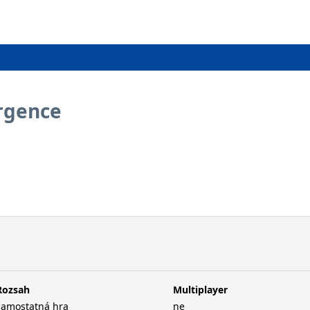
rgence
Rozsah
Multiplayer
samostatná hra
ne