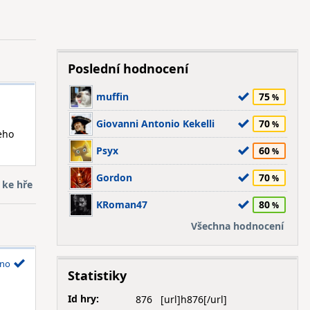
Poslední hodnocení
muffin
75
Giovanni Antonio Kekelli
70
šeho
Psyx
60
Gordon
70
 ke hře
KRoman47
80
Všechna hodnocení
no
Statistiky
Id hry:
876