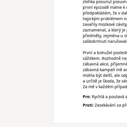
zlehka posunul posuvník
první epizodě máme k d
předpokládám, že v dal
logickým problémem neb
zavařily mozkové závit
zaznamenal, a který je
předměty, zejména u st
zaškobrtnutí narušoval
První a bohužel posled
zážitkem. Rozhodně nej
zábavná akce, příjemné
zábavná kampaň mě ani
mohla být delší, ale o
a určitě je škoda, že s
Za mě v každém případ
Pro:
Rychlá a poutavá a
Proti:
Zasekávání za př