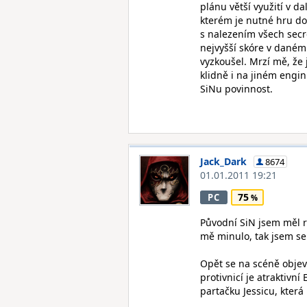
plánu větší využití v 
kterém je nutné hru do
s nalezením všech secre
nejvyšší skóre v daném
vyzkoušel. Mrzí mě, že
klidně i na jiném engin
SiNu povinnost.
Jack_Dark
8674
01.01.2011 19:21
75
PC
Původní SiN jsem měl r
mě minulo, tak jsem se
Opět se na scéně objev
protivnicí je atraktivn
partačku Jessicu, kter