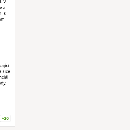
. V
e a
i s
nám
ající
 sice
nciál
ady.
+30