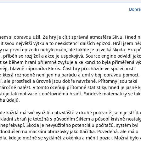
Dohrá
sem si opravdu užil. Ze hry je cítit správná atmosféra SiNu. Hned n
 svou největší výtku a to neexistenci dalších epizod. Hrál jsem ně
by na první epizodu nebylo málo, ale takhle je to velká škoda. Hra p
, příběh se rozjíždí a akce je uspokojivá. Source engine odvádí jak
st se během hraní příjemně zvyšuje a ke konci to byla přiměřená vý
něji, hlavně záporačka Elexis. Část hry procházíte ve společnosti
y, která rozhodně není jen na parádu a umí v boji opravdu pomoct.
í, ale prostředí a úrovně jsou dobře navržené. Přítomny jsou také
 náročné nalézt. V tomto oceňuji přítomné statistiky, hned je jasné k
istuje tak motivace k opětovnému hraní. Fandové matematiky se tak
ha údajů.
ale každá má své využití a obzvláště v druhé polovině jsem je střída
ladní zbraň je totožná s původním SiNem a působí krásně nostalg
 nepřekvapí. Škoda je nevyužitého potenciálu počítačů, systém byl
ednodušen na mačkání obrazovky jako tlačítka. Povedená, ale málo
zidla, kde je možné se vyklánět z okénka a měnit pozici. Možná bylo 