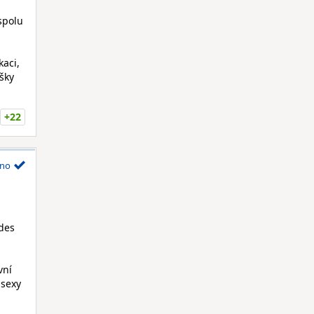
spolu
kaci,
šky
+22
no
odes
vní
 sexy