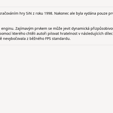
račováním hry SiN z roku 1998. Nakonec ale byla vydána pouze pr
ce enginu. Zajímavým prvkem se může jevit dynamická přizpůsobivo
pomocí kterého chtěli autoři pilovat hratelnost v následujících dílec
azně nevybočovala z běžného FPS standardu.