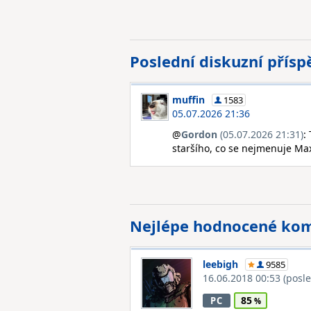
Poslední diskuzní přís
muffin
1583
05.07.2026 21:36
@
Gordon
(05.07.2026 21:31)
:
staršího, co se nejmenuje Max
Nejlépe hodnocené ko
leebigh
9585
16.06.2018 00:53
(posl
85
PC