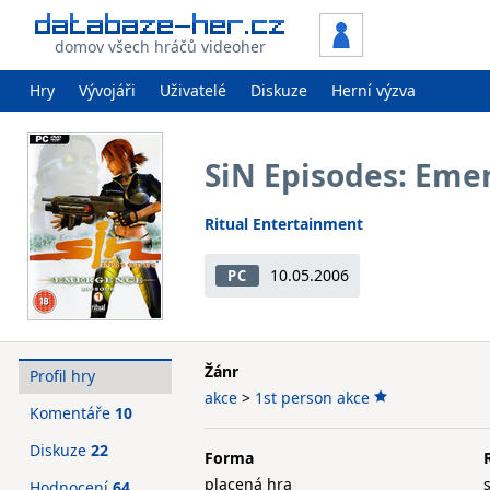
domov všech hráčů videoher
Hry
Vývojáři
Uživatelé
Diskuze
Herní výzva
SiN Episodes: Eme
Ritual Entertainment
10.05.2006
PC
Žánr
Profil hry
akce
>
1st person akce
Komentáře
10
Diskuze
22
Forma
placená hra
Hodnocení
64