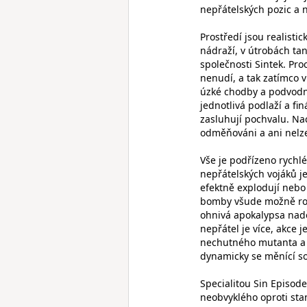
nepřátelských pozic a n
Prostředí jsou realisti
nádraží, v útrobách tan
společnosti Sintek. Pro
nenudí, a tak zatímco 
úzké chodby a podvodní
jednotlivá podlaží a fi
zasluhují pochvalu. Na
odměňováni a ani nelze z
Vše je podřízeno rychlé
nepřátelských vojáků je 
efektně explodují nebo
bomby všude možně roze
ohnivá apokalypsa nadě
nepřátel je více, akce 
nechutného mutanta a e
dynamicky se měnící s
Specialitou Sin Episod
neobvyklého oproti st