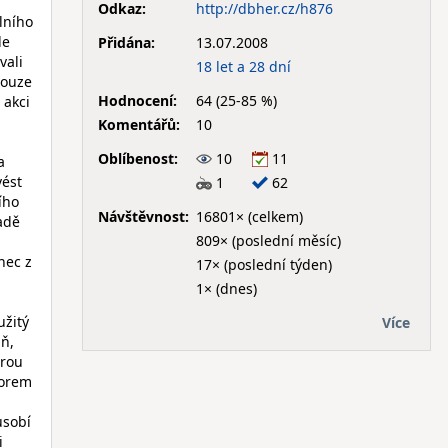
Odkaz:
http://dbher.cz/h876
álního
le
Přidána:
13.07.2008
vali
18 let a 28 dní
pouze
Hodnocení:
64 (25-85 %)
 akci
Komentářů:
10
Oblíbenost:
10
11
a
vést
1
62
ího
Návštěvnost:
16801× (celkem)
adě
809× (poslední měsíc)
nec z
17× (poslední týden)
1× (dnes)
užitý
Více
aň,
arou
torem
ůsobí
i