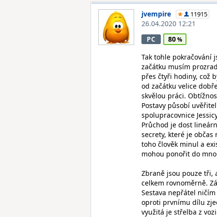
jvempire
11915
26.04.2020 12:21
80
PC
Tak tohle pokračování j
začátku musím prozradit
přes čtyři hodiny, což 
od začátku velice dobře
skvělou práci. Obtížno
Postavy působí uvěřitel
spolupracovnice Jessic
Průchod je dost lineárn
secrety, které je občas
toho člověk minul a ex
mohou ponořit do mno
Zbraně jsou pouze tři, 
celkem rovnoměrně. Zák
Sestava nepřátel ničím
oproti prvnímu dílu zj
využitá je střelba z vo