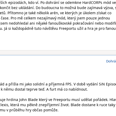
dalších epizodách, kdo ví. Po dohrání se odemkne HardCORPs mód ve
končit bez ukládání. Do budoucna to možná bude zajímavá výzva, 
tů. Přítomno je také několik arén, ve kterých je úkolem získat co
 čase. Pro mě celkem nezajímavý mód, který jsem pouze jednou
 jsem nedohledal ani nějaké fanouškovské pokračování nebo modifi
u. Já si každopádně tuto návštěvu Freeportu užil a hra je pro fanou
Dohrá
ád a přišla mi jako solidní a příjemná FPS. V době vydání SiN Epis
 k němu dostal teprve teď. A furt má co nabídnout.
uje hrdina John Blade který ve Freeportu musí udělat pořádek. Hla
í Elexis, která mu pěkně znepříjemní život. Blade dostane k ruce taky
á mu v průběhu hry občas pomůže.