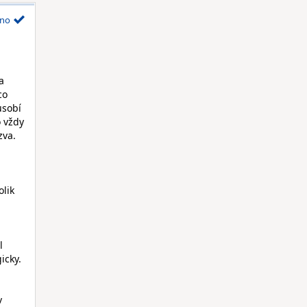
no
a
co
ůsobí
o vždy
zva.
olik
l
icky.
v