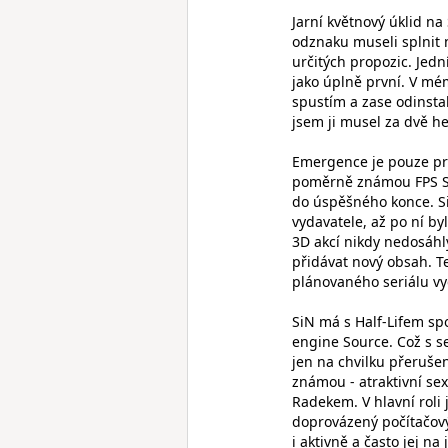
Jarní květnový úklid na
odznaku museli splnit n
určitých propozic. Jedn
jako úplně první. V mém
spustím a zase odinstal
jsem ji musel za dvě h
Emergence je pouze pr
poměrně známou FPS SiN
do úspěšného konce. Si
vydavatele, až po ní by
3D akcí nikdy nedosáhl
přidávat nový obsah. Te
plánovaného seriálu vyd
SiN má s Half-Lifem spo
engine Source. Což s s
jen na chvilku přeruše
známou - atraktivní se
Radekem. V hlavní roli 
doprovázený počítačov
i aktivně a často jej na