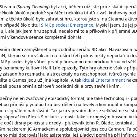
 Steamu (
Spring Cleaning
) byl akcí, během níž jste pro získání speci
ěkolik úkolů v podobě spuštění několika titulů z vaší knihovny pod
ím z těchto úkolů bylo zahrát si hru, kterou jste si na Steamu aktivo
 případě šlo o titul
SiN Episodes: Emergence
. Myslel jsem, že jej 
uji, ale jak jsem hru zapnul, nedalo mi to a přikován k příjemné 3D
erní víkendové seance kompletně dohrát.
vním dílem zamýšleného epizodního seriálu 3D akcí. Navazovala n
, kterou se mi však ani na tuším třetí pokus nikdy nepodařilo do
N Episodes byly vůbec první plánovanou epizodickou hrou od větš
ly oznámeny kultovní Half-Life epizody. Tyto hry obecně však v příp
y zásadního rozmachu a ztroskotaly na neschopnosti tvůrců rychle
lltale Games jsou už jiná kapitola. A tak
Ritual Entertainment
nako
ali pouze první a zároveň poslední díl a brzy zavřeli krám.
lečný nejen zvažovaný epizodický formát, ale také technologii - po
ebou přináší plynulou hru bez dělení na levely a kontinuální kamp
nou signálem nahrávání. Tak jako v prvním díle se setkáváme se st
xy záporačkou Elexis Sinclaire, a navíc také s drogovým bossem Vik
je opět drsný policista s dredy - plukovník John R. Blade, tentokrát
ým hackerem JC Armackem a spolubojovnicí Jessicou Cannon. Ta p
 jeho misi doprovází jako asistentka, jež Bladovi pomáhá při infiltrac