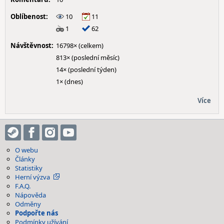
Oblíbenost:
10
11
1
62
Návštěvnost:
16798× (celkem)
813× (poslední měsíc)
14× (poslední týden)
1× (dnes)
Více
O webu
Články
Statistiky
Herní výzva
F.A.Q.
Nápověda
Odměny
Podpořte nás
Podmínky užívání