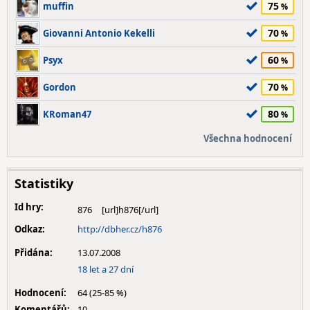
75
muffin
70
Giovanni Antonio Kekelli
60
Psyx
70
Gordon
80
KRoman47
Všechna hodnocení
Statistiky
Id hry:
876
Odkaz:
http://dbher.cz/h876
Přidána:
13.07.2008
18 let a 27 dní
Hodnocení:
64 (25-85 %)
Komentářů:
10