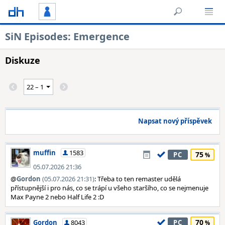
SiN Episodes: Emergence
Diskuze
Napsat nový příspěvek
muffin
1583
75
PC
05.07.2026 21:36
@
Gordon
(05.07.2026 21:31)
: Třeba to ten remaster udělá
přístupnější i pro nás, co se trápí u všeho staršího, co se nejmenuje
Max Payne 2 nebo Half Life 2 :D
70
Gordon
8043
PC