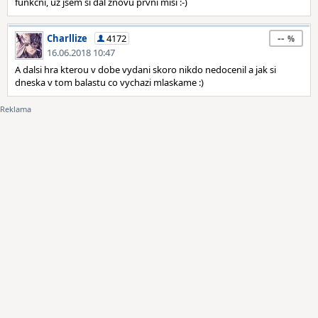
funkční, už jsem si dal znovu první misi :-)
--
Charllize
4172
16.06.2018 10:47
A dalsi hra kterou v dobe vydani skoro nikdo nedocenil a jak si
dneska v tom balastu co vychazi mlaskame :)