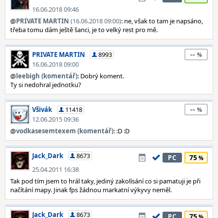
16.06.2018 09:46
@
PRIVATE MARTIN
(16.06.2018 09:00)
: ne, však to tam je napsáno,
třeba tomu dám ještě šanci, je to velký rest pro mě.
--
PRIVATE MARTIN
8993
16.06.2018 09:00
@
leebigh (komentář)
: Dobrý koment.
Ty si nedohral jednotku?
--
Všivák
11418
12.06.2015 09:36
@
vodkasesemtexem (komentář)
: :D :D
Jack_Dark
8673
75
PC
25.04.2011 16:38
Tak pod tím jsem to hrál taky, jediný zakolísání co si pamatuji je při
načítání mapy. Jinak fps žádnou markatní výkyvy neměl.
Jack_Dark
8673
75
PC