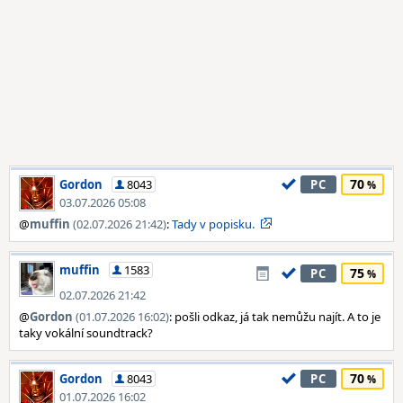
70
Gordon
8043
PC
03.07.2026 05:08
@
muffin
(02.07.2026 21:42)
:
Tady v popisku.
muffin
1583
75
PC
02.07.2026 21:42
@
Gordon
(01.07.2026 16:02)
: pošli odkaz, já tak nemůžu najít. A to je
taky vokální soundtrack?
70
Gordon
8043
PC
01.07.2026 16:02