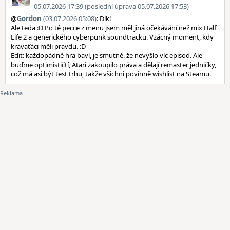
05.07.2026 17:39 (poslední úprava 05.07.2026 17:53)
@
Gordon
(03.07.2026 05:08)
: Dík!
Ale teda :D Po té pecce z menu jsem měl jiná očekávání než mix Half
Life 2 a generického cyberpunk soundtracku. Vzácný moment, kdy
kravaťáci měli pravdu. :D
Edit: každopádně hra baví, je smutné, že nevyšlo víc episod. Ale
buďme optimističtí, Atari zakoupilo práva a dělají remaster jedničky,
což má asi být test trhu, takže všichni povinně wishlist na Steamu.