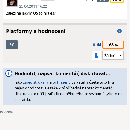
25.04.2011 16:22
Záleží na jakým OS to hraješ?
Platformy a hodnocení
68
PC
64
Hodnotit, napsat komentář, diskutovat…
Jako
zaregistrovaný
a
přihlášený
uživatel můžete tuto hru
nejen ohodnotit, ale také k ní případně napsat komentář,
diskutovat o ní či ji zařadit do některého ze seznamů (vlastním,
chci atd.).