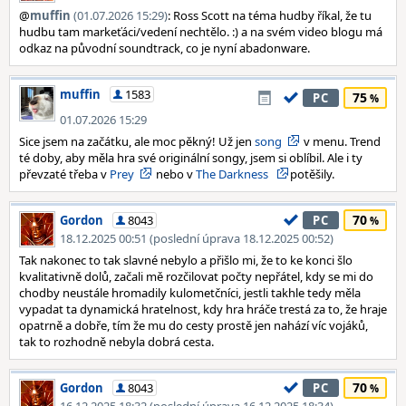
@
muffin
(01.07.2026 15:29)
: Ross Scott na téma hudby říkal, že tu
hudbu tam markeťáci/vedení nechtělo. :) a na svém video blogu má
odkaz na původní soundtrack, co je nyní abadonware.
muffin
1583
75
PC
01.07.2026 15:29
Sice jsem na začátku, ale moc pěkný! Už jen
song
v menu. Trend
té doby, aby měla hra své originální songy, jsem si oblíbil. Ale i ty
převzaté třeba v
Prey
nebo v
The Darkness
potěšily.
70
Gordon
8043
PC
18.12.2025 00:51 (poslední úprava 18.12.2025 00:52)
Tak nakonec to tak slavné nebylo a přišlo mi, že to ke konci šlo
kvalitativně dolů, začali mě rozčilovat počty nepřátel, kdy se mi do
chodby neustále hromadily kulometčníci, jestli takhle tedy měla
vypadat ta dynamická hratelnost, kdy hra hráče trestá za to, že hraje
opatrně a dobře, tím že mu do cesty prostě jen nahází víc vojáků,
tak to rozhodně nebyla dobrá cesta.
70
Gordon
8043
PC