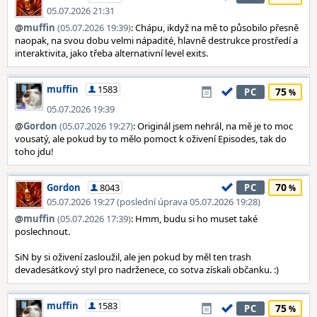
05.07.2026 21:31
@
muffin
(05.07.2026 19:39)
: Chápu, ikdyž na mě to působilo přesně
naopak, na svou dobu velmi nápadité, hlavně destrukce prostředí a
interaktivita, jako třeba alternativní level exits.
muffin
1583
75
PC
05.07.2026 19:39
@
Gordon
(05.07.2026 19:27)
: Originál jsem nehrál, na mě je to moc
vousatý, ale pokud by to mělo pomoct k oživení Episodes, tak do
toho jdu!
70
Gordon
8043
PC
05.07.2026 19:27 (poslední úprava 05.07.2026 19:28)
@
muffin
(05.07.2026 17:39)
: Hmm, budu si ho muset také
poslechnout.
SiN by si oživení zasloužil, ale jen pokud by měl ten trash
devadesátkový styl pro nadrženece, co sotva získali občanku. :)
muffin
1583
75
PC