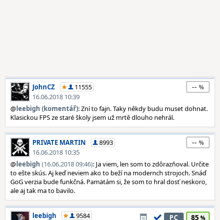
--
JohnCZ
11555
16.06.2018 10:39
@
leebigh (komentář)
: Zní to fajn. Taky někdy budu muset dohnat.
Klasickou FPS ze staré školy jsem už mrtě dlouho nehrál.
--
PRIVATE MARTIN
8993
16.06.2018 10:35
@
leebigh
(16.06.2018 09:46)
: Ja viem, len som to zdôrazňoval. Určite
to ešte skús. Aj keď neviem ako to beží na modernch strojoch. Snáď
GoG verzia bude funkčná. Pamätám si, že som to hral dosť neskoro,
ale aj tak ma to bavilo.
leebigh
9584
85
PC