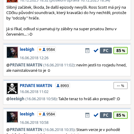
16.12.2025 18:32 (poslední úprava 16.12.2025 18:34)
Slibný začátek, škoda, že další epizody nevyšli. Ross Scott má prý na
CDčku původní soundtrack, který kravaťáci do hry nechtěli, protože
by "odcizily" hráče.
Já si říkal, odkud si pamatuji ty záběry na super prsatou ženu v
červeném... :-D
leebigh
9584
85
PC
16.06.2018 12:26
@
PRIVATE MARTIN
(16.06.2018 11:02)
: nevím jestli to rozjedu hned,
ale nainstalované to je ☺️
--
PRIVATE MARTIN
8993
16.06.2018 11:02
@
leebigh
(16.06.2018 10:58)
: Takže teraz to hráš ako prequel? :D
leebigh
9584
85
PC
16.06.2018 10:58
@
PRIVATE MARTIN
(16.06.2018 10:35)
: Steam verze je v pohodě