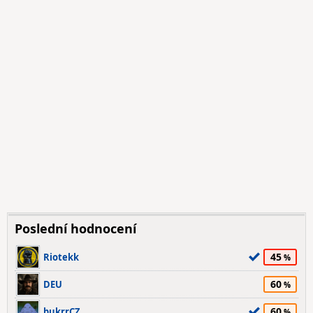
Poslední hodnocení
45
Riotekk
60
DEU
60
bukrrCZ