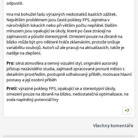
odpustit.
Hra má bohužel řadu výrazných nedostatků kazících zážitek.
Největším problémem jsou časté poklesy FPS, zejména v
náročnějších lokacích nebo při větším počtu nepřátel. Dalším
mínusem jsou opakující se úkoly, které po čase ztrácejí na
zajímavosti a působí stereotypně. Omezení pouze na zbraně na
blízko může být pro některé hráče zklamáním, protože snižuje
variabilitu soubojů. Autoři už ale pracují na aktualizacích, takže je
naděje na zlepšení.
Pro:
silná atmosféra a temný vizuální styl, originální autorský
přístup nezávislého studia, zajímavě zpracované ponuré město s
detailním prostředím, postupně odhalovaný příběh, motivace hlavní
postavy a její osobní příběh
Proti:
výrazné poklesy FPS, opakující se a stereotypní úkoly,
omezení pouze na zbraně na blízko, nedostatečná optimalizace, ne
zcela naplněný potenciál hry
+7
Všechny komentáře