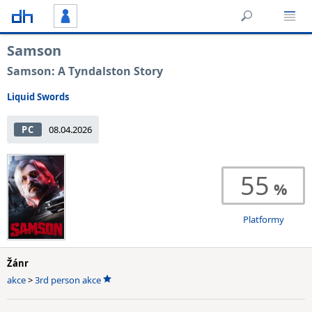
Samson
Samson: A Tyndalston Story
Liquid Swords
PC
08.04.2026
55
Platformy
Žánr
akce
>
3rd person akce