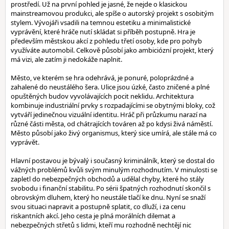
prostředí. Už na první pohled je jasné, že nejde o klasickou
mainstreamovou produkci, ale spíše o autorský projekt s osobitým
stylem. Vývojáři vsadili na temnou estetiku a minimalistické
vyprávění, které hráče nutí skládat si příběh postupně. Hra je
především městskou akcí z pohledu třetí osoby, kde pro pohyb
využíváte automobil. Celkově působí jako ambiciózní projekt, který
má vizi, ale zatím ji nedokáže naplnit.
Město, ve kterém se hra odehrává, je ponuré, poloprázdné a
zahalené do neustálého šera. Ulice jsou úzké, často zničené a plné
opuštěných budov vyvolávajících pocit neklidu. Architektura
kombinuje industriální prvky s rozpadajícími se obytnými bloky, což
vytváří jedinečnou vizuální identitu. Hráč při průzkumu narazí na
různé části města, od chátrajících továren až po kdysi živá náměstí.
Město působí jako živý organismus, který sice umírá, ale stále má co
vyprávět.
Hlavní postavou je bývalý i současný kriminálník, který se dostal do
vážných problémů kvůli svým minulým rozhodnutím. V minulosti se
zapletl do nebezpečných obchodů a udělal chyby, které ho stály
svobodu i finanční stabilitu. Po sérii špatných rozhodnutí skončil s
obrovským dluhem, který ho neustále tlačí ke dnu. Nyní se snaží
svou situaci napravit a postupně splatit, co dluží, i za cenu
riskantních akcí. Jeho cesta je plná morálních dilemat a
nebezpečných střetů s lidmi, kteří mu rozhodně nechtějí nic