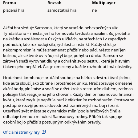
Forma
Rozsah
Multiplayer
placená hra
samostatná hra
ne
Akční hra sleduje Samsona, který se vrací do nebezpečných ulic
Tyndalstonu – města, jež ho formovalo tvrdostí a násilím. Boj probíhá
na krátkou vzdálenost v úzkých uličkách, na střechách i v zapadlých
podnicích, kde rozhodují síla, rychlost a instinkt. Každý střet je
nekompromisní a může znamenat přežití nebo pád. Město není jen
kulisou, ale aktivně ovlivňuje styl boje, pohybu i úniku. Samson se
zároveň snaží vyrovnat dluhy a ochránit svou sestru, která je hlavním
tlakem jeho nepřátel. Čas je omezený a každé rozhodnutí má následky.
Hratelnost kombinuje brutální souboje na blízko s destruktivní jízdou,
kde auta slouží jako zbraně i prostředek úniku. Hráč spravuje omezené
akční body, plní mise a snaží se držet krok s rostoucím dluhem, zatímco
policejní tlak reaguje na jeho chování. Každý den přináší novou finanční
kvótu, která zvyšuje napětí a nutí k efektivním rozhodnutím. Postava se
postupně rozvíjí pomocí dovedností zaměřených na boj i řízení.
Otevřený svět města se dynamicky mění podle hráčových činů a
odhaluje temnou minulost Samsonovy rodiny. Příběh tak spojuje
osobní boj o přežití s postupným odkrýváním pravdy.
Oficiální stránky hry