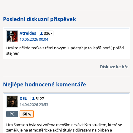
Poslední diskuzní příspěvek
Atreides
3367
10.06.2026 00:04
Hrál to někdo teďka s těmi novými updaty? Je to lepší, horší, pořád
stejné?
Diskuze ke hře
Nejlépe hodnocené komentáře
DEU
5127
14.04.2026 23:53
60
PC
Hra Samson byla vytvořena menším nezávislým studiem, které se
zaměřuje na atmosférické akční tituly s důrazem na příběh a