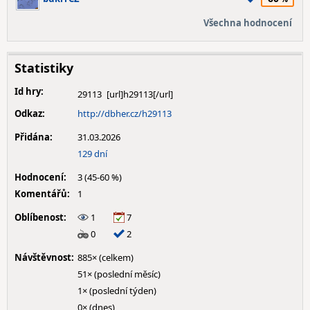
Všechna hodnocení
Statistiky
Id hry:
29113
Odkaz:
http://dbher.cz/h29113
Přidána:
31.03.2026
129 dní
Hodnocení:
3 (45-60 %)
Komentářů:
1
Oblíbenost:
1
7
0
2
Návštěvnost:
885× (celkem)
51× (poslední měsíc)
1× (poslední týden)
0× (dnes)