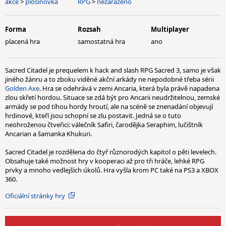
akce
>
plošinovka
RPG
>
nezařazeno
Forma
Rozsah
Multiplayer
placená hra
samostatná hra
ano
Sacred Citadel je prequelem k hack and slash RPG Sacred 3, samo je však
jiného žánru a to zboku viděné akční arkády ne nepodobné třeba sérii
Golden Axe
. Hra se odehrává v zemi Ancaria, která byla právě napadena
zlou skřetí hordou. Situace se zdá být pro Ancarii neudržitelnou, zemské
armády se pod tíhou hordy hroutí, ale na scéně se znenadání objevují
hrdinové, kteří jsou schopní se zlu postavit. Jedná se o tuto
neohroženou čtveřici: válečník Safiri, čarodějka Seraphim, lučištník
Ancarian a šamanka Khukuri.
Sacred Citadel je rozdělena do čtyř různorodých kapitol o pěti levelech.
Obsahuje také možnost hry v kooperaci až pro tři hráče, lehké RPG
prvky a mnoho vedlejších úkolů. Hra vyšla krom PC také na PS3 a XBOX
360.
Oficiální stránky hry