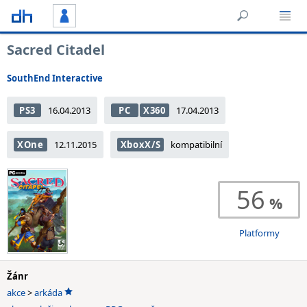
Sacred Citadel
SouthEnd Interactive
PS3
16.04.2013
PC
X360
17.04.2013
XOne
12.11.2015
XboxX/S
kompatibilní
56
Platformy
Žánr
akce
>
arkáda