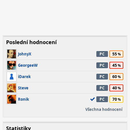
Poslední hodnocení
55
JohnyX
PC
45
GeorgeeW
PC
60
iDarek
PC
40
Steve
PC
70
Ronik
PC
Všechna hodnocení
Statistiky