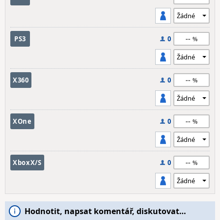
--
PS3
0
--
X360
0
--
XOne
0
--
XboxX/S
0
Hodnotit, napsat komentář, diskutovat…