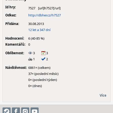
Id hry:
7527
Odkaz:
http://dbher.cz/h7527
Přidána:
30.08.2013
12 let a 347 dní
Hodnocení:
6 (40-85 %)
Komentářů:
0
Oblíbenost:
3
3
1
2
Návštěvnost:
6861× (celkem)
37× (poslední měsíc)
0× (poslední týden)
0× (dnes)
Více