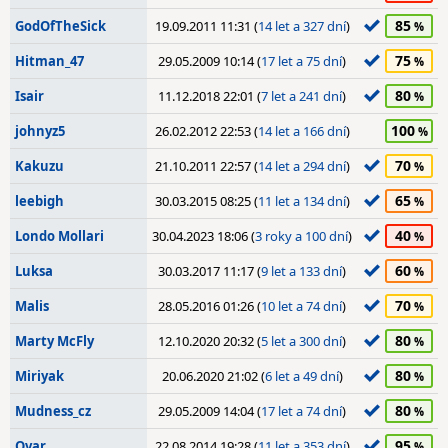
85
GodOfTheSick
19.09.2011 11:31 (
14 let a 327 dní
)
75
Hitman_47
29.05.2009 10:14 (
17 let a 75 dní
)
80
Isair
11.12.2018 22:01 (
7 let a 241 dní
)
100
johnyz5
26.02.2012 22:53 (
14 let a 166 dní
)
70
Kakuzu
21.10.2011 22:57 (
14 let a 294 dní
)
65
leebigh
30.03.2015 08:25 (
11 let a 134 dní
)
40
Londo Mollari
30.04.2023 18:06 (
3 roky a 100 dní
)
60
Luksa
30.03.2017 11:17 (
9 let a 133 dní
)
70
Malis
28.05.2016 01:26 (
10 let a 74 dní
)
80
Marty McFly
12.10.2020 20:32 (
5 let a 300 dní
)
80
Miriyak
20.06.2020 21:02 (
6 let a 49 dní
)
80
Mudness_cz
29.05.2009 14:04 (
17 let a 74 dní
)
95
Ovar
22.08.2014 19:28 (
11 let a 353 dní
)