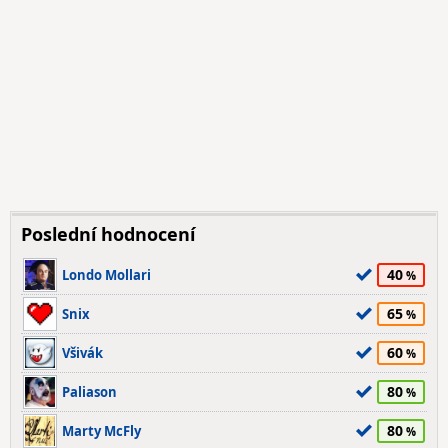
Poslední hodnocení
40
Londo Mollari
65
Snix
60
Všivák
80
Paliason
80
Marty McFly