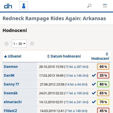
Redneck Rampage Rides Again: Arkansas
Hodnocení
Uživatel
Datum hodnocení
Hodnocení
60
Daemon
28.10.2010 15:59 (
15 let a 287 dní
)
35
Dan9K
17.03.2013 18:49 (
13 let a 146 dní
)
80
Danny 77
27.06.2012 23:58 (
14 let a 44 dní
)
65
Doomák
24.01.2015 02:32 (
11 let a 199 dní
)
70
elmariachi
14.12.2010 02:51 (
15 let a 241 dní
)
45
FildasCZ
14.03.2019 12:41 (
7 let a 148 dní
)