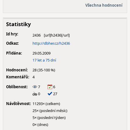
Všechna hodnocení
Statistiky
Id hry:
2436
Odkaz:
http://dbher.cz/h2436
Přidána:
29.05.2009
17 let a 75 dní
Hodnocení:
28 (35-100 %)
Komentářů:
4
Oblíbenost:
7
6
0
27
Návštěvnost:
11293× (celkem)
25× (poslední měsíc)
5× (poslední týden)
0× (dnes)