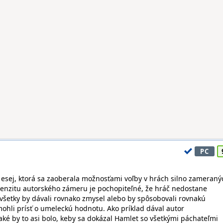
PC
 esej, ktorá sa zaoberala možnosťami voľby v hrách silno zameraný
ntenzitu autorského zámeru je pochopiteľné, že hráč nedostane
všetky by dávali rovnako zmysel alebo by spôsobovali rovnakú
ohli prísť o umeleckú hodnotu. Ako príklad dával autor
ké by to asi bolo, keby sa dokázal Hamlet so všetkými páchateľmi