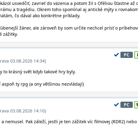
ázol usvedčiť, zavrieť do väzenia a potom žil s Oféliou šťastne až 
ú drámu a tragédiu. Okrem toho spomínal aj antické mýty v rovnako
ätám, čo dával ako konkrétne príklady.
ľúbenejší žáner, ale zároveň by som určite nechcel prísť o príbehov
 zážitky.
PC
rava 03.08.2026 14:34)
by to krásný svět kdyb takové hry byly.
í aspoň ty rpg (a ony většinou nezvládají)
PC
rava 03.08.2026 14:10)
 a nemusel. Pak záleží, jestli je ten zážitek víc filmovej (RDR2) nebo