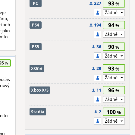
93
227
PC
eje
 áno,
94
príbeh
194
PS4
ejako
omto
90
36
PS5
95
93
29
XOne
počas
jnový
96
11
XboxX/S
100
2
Stadia
o to
omu