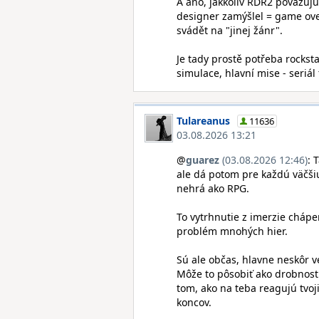
A ano, jakkoliv RDR2 považuju
designer zamýšlel = game over"
svádět na "jinej žánr".
Je tady prostě potřeba rockst
simulace, hlavní mise - seriá
Tulareanus
11636
03.08.2026 13:21
@
guarez
(03.08.2026 12:46)
: 
ale dá potom pre každú väčšiu
nehrá ako RPG.
To vytrhnutie z imerzie chápe
problém mnohých hier.
Sú ale občas, hlavne neskôr v
Môže to pôsobiť ako drobnosti
tom, ako na teba reagujú tvoji
koncov.