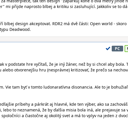
 za masterpiece, tak ten design "zaparkuj koně o dva metry jinde 
 mi přijde naprosto blbej a kritiku si zasluhující. Jakkoliv se to dá
aří blbej design akceptovat. RDR2 má dvě části: Open world - skoro
l typu Deadwood.
PC
Tak v podstate hre vyčítaš, že je iný žáner, než by si chcel aby bola. 
 alebo otvorenejšiu hru (nesprávne) kritizovať, že prečo sa nechov
m. Vie tam byť v tomto ludonaratívna disonancia. Ale to je bohužiaľ
edľajšie príbehy a párkrát aj hlavné, kde ten výber, ako sa zachová
, lebo to neznamená, že by ďalšia misia bola iná, ale prejavuje sa 
 spoločníci a čiastočne aj okolitý svet a má to vplyv na jeden z dvo