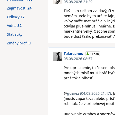
05.08.2026 21:29
Zajímavosti
24
Tiež som celkom zvedavý, či v
nemám. Bolo by to určite fajn,
Odkazy
17
voľby môže mať hráč aj v inýc
Videa
32
odvíjal plus-mínus lineárne. I
markantne veľký. Osobne som 
Statistiky
bude dosť ťažko prekonávať.
Změny profilu
Tulareanus
11636
05.08.2026 08:57
Pre upresnenie, to čo som pís
mnohých misií musí hráč byť 
prežitok a blbosť.
@
guarez
(04.08.2026 21:47)
: 
(musíš zaparkovať alebo prísť
robí tak, že v príbehovej mis
Budovanie vzťahov a spoznáva