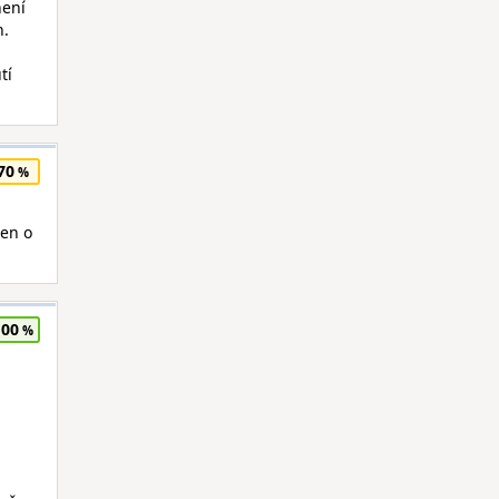
není
h.
tí
70
jen o
100