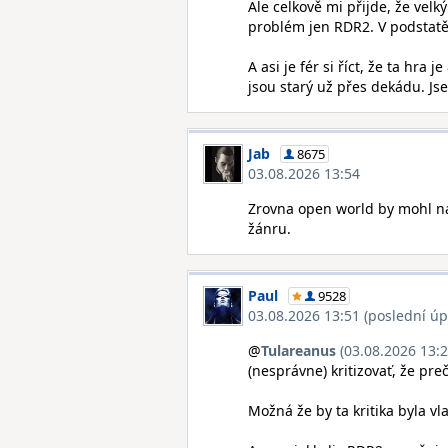
Ale celkově mi přijde, že velk
problém jen RDR2. V podstatě 
A asi je fér si říct, že ta hra 
jsou starý už přes dekádu. Jse
Jab
8675
03.08.2026 13:54
Zrovna open world by mohl nab
žánru.
Paul
9528
03.08.2026 13:51 (poslední úp
@
Tulareanus
(03.08.2026 13:2
(nesprávne) kritizovať, že pr
Možná že by ta kritika byla vl