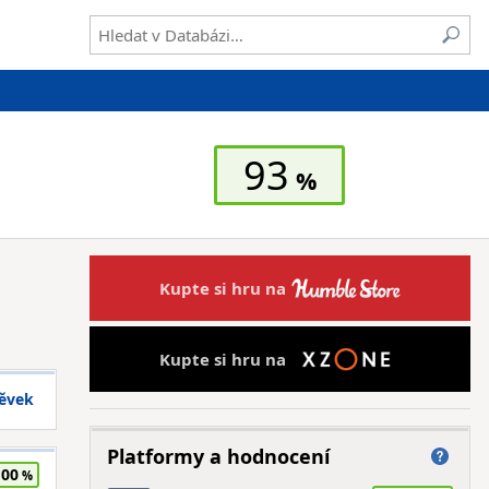
93
Kupte si hru na
Kupte si hru na
pěvek
Platformy a hodnocení
100