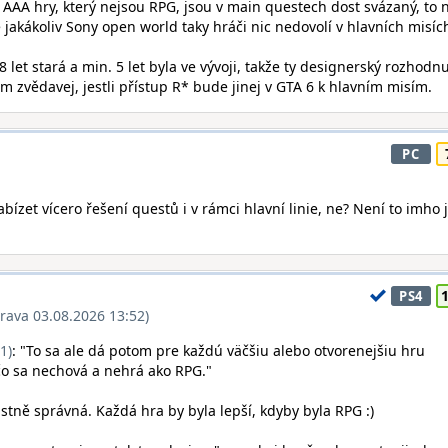
ý AAA hry, který nejsou RPG, jsou v main questech dost svázaný, to 
jakákoliv Sony open world taky hráči nic nedovolí v hlavních misíc
je 8 let stará a min. 5 let byla ve vývoji, takže ty designerský rozhodnu
m zvědavej, jestli přístup R* bude jinej v GTA 6 k hlavním misím.
PC
ízet vícero řešení questů i v rámci hlavní linie, ne? Není to imho 
PS4
rava 03.08.2026 13:52)
1)
: "To sa ale dá potom pre každú väčšiu alebo otvorenejšiu hru
ečo sa nechová a nehrá ako RPG."
astně správná. Každá hra by byla lepší, kdyby byla RPG :)