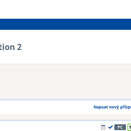
ion 2
Napsat nový přís
PC