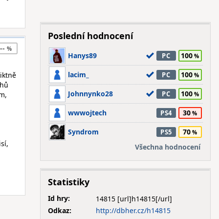
Poslední hodnocení
--
Hanys89
100
PC
lacim_
100
iktně
PC
ahů
Johnnynko28
100
PC
im,
wwwojtech
30
PS4
Syndrom
70
PS5
sí,
Všechna hodnocení
Statistiky
Id hry:
14815
Odkaz:
http://dbher.cz/h14815