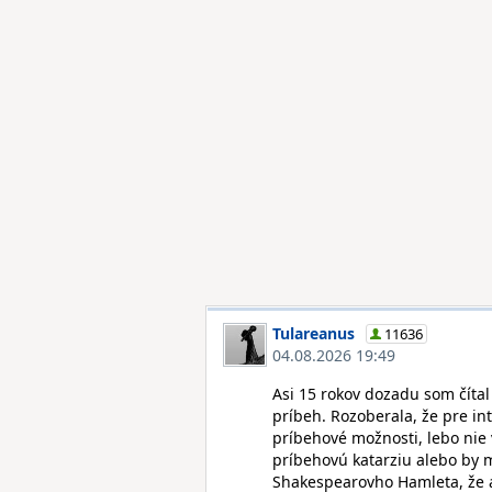
Tulareanus
11636
04.08.2026 19:49
Asi 15 rokov dozadu som čítal
príbeh. Rozoberala, že pre i
príbehové možnosti, lebo nie 
príbehovú katarziu alebo by m
Shakespearovho Hamleta, že a