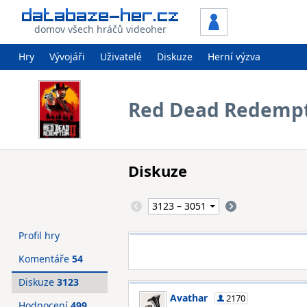
domov všech hráčů videoher
Hry
Vývojáři
Uživatelé
Diskuze
Herní výzva
Red Dead Redempt
Diskuze
Profil hry
Komentáře
54
Diskuze
3123
Avathar
2170
Hodnocení
499