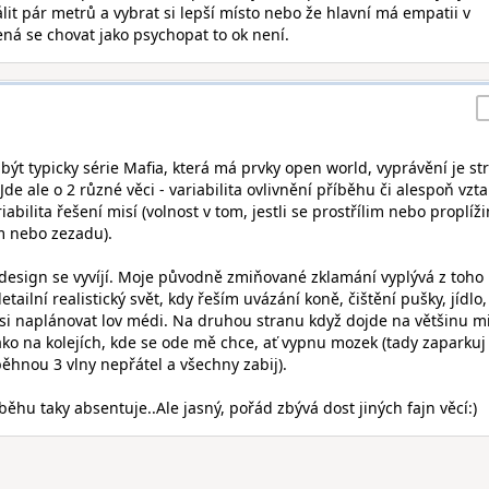
lit pár metrů a vybrat si lepší místo nebo že hlavní má empatii v
ená se chovat jako psychopat to ok není.
t typicky série Mafia, která má prvky open world, vyprávění je str
 Jde ale o 2 různé věci - variabilita ovlivnění příběhu či alespoň vzt
abilita řešení misí (volnost v tom, jestli se prostřílim nebo proplíž
m nebo zezadu).
a design se vyvíjí. Moje původně zmiňované zklamání vyplývá z toho
ailní realistický svět, kdy řeším uvázání koně, čištění pušky, jídlo,
 naplánovat lov médi. Na druhou stranu když dojde na většinu mi
ako na kolejích, kde se ode mě chce, ať vypnu mozek (tady zaparkuj
běhnou 3 vlny nepřátel a všechny zabij).
ěhu taky absentuje..Ale jasný, pořád zbývá dost jiných fajn věcí:)