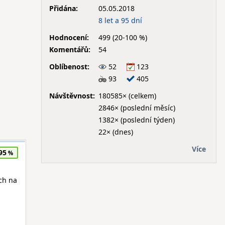
Přidána:
05.05.2018
8 let a 95 dní
Hodnocení:
499 (20-100 %)
Komentářů:
54
Oblíbenost:
52
123
93
405
Návštěvnost:
180585× (celkem)
2846× (poslední měsíc)
1382× (poslední týden)
22× (dnes)
Více
95
ch na