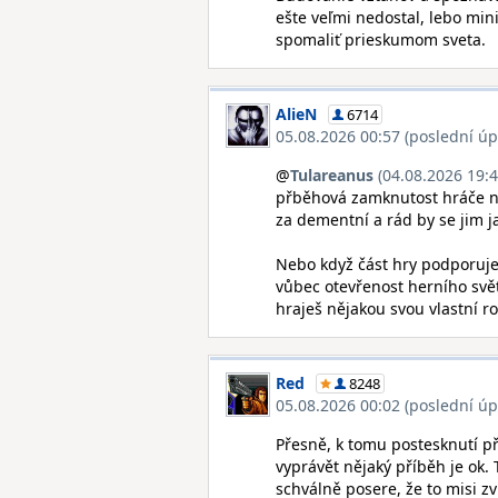
ešte veľmi nedostal, lebo mi
spomaliť prieskumom sveta.
AlieN
6714
05.08.2026 00:57 (poslední úp
@
Tulareanus
(04.08.2026 19:4
přběhová zamknutost hráče n
za dementní a rád by se jim ja
Nebo když část hry podporuje 
vůbec otevřenost herního svět
hraješ nějakou svou vlastní ro
Red
8248
05.08.2026 00:02 (poslední úp
Přesně, k tomu postesknutí př
vyprávět nějaký příběh je ok.
schválně posere, že to misi zv