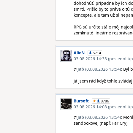
dohodnúť, prípadne by ich dok
smrti. Prišlo by to práve o t
koncepte, ale tam už si nepam
RPG sú určite stále môj najob
zomknuté lineárne rozprávané
AlieN
6714
03.08.2026 14:33 (poslední úp
@
Jab
(03.08.2026 13:54)
: Byl 
Já jsem rád když tohle zvládaj
Bursoft
8786
03.08.2026 14:08 (poslední úp
@
Jab
(03.08.2026 13:54)
: Mohl
sandboxovej (např. Far Cry).