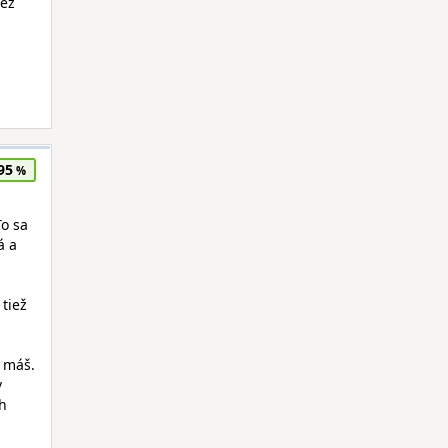
než
95
To sa
á a
 tiež
š máš.
v
ch