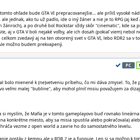
 tomto ohľade bude GTA VI prepracovanejšie... ale príliš vysoké nád
 ale jednak, ako tu už padlo, ide o iný žáner a nie je to RPG (aj keď
h žánroch), a po druhé bol Rockstar vždy skôr "cinematic", kde sa 
ste, aj v GTA V boli nejaké voľby, ale ich dosah (pokiaľ viem) nebol n
celkom zvedavý aj na ten otvorený svet v GTA VI, lebo RDR2 sa v t
 Ale možno budem prekvapený.
PC
al bolo mienené k (ne)vetveniu príbehu, čo mi dáva zmysel. To, že 
vo veľmi malej "bubline", aby mohol plniť misiu považujem za diza
Ja si myslím, že Mafia je v tomto gameplayovo buď rovnako lineárna
 na konkrétne miesto, aby sa misia spustila alebo pokračovala) aleb
ií hráča vezme z open world a zavrie ho do samostatného levelu.
nie postáv z kempu ale v RDR 2 je a funguje. Len si sa možno k t