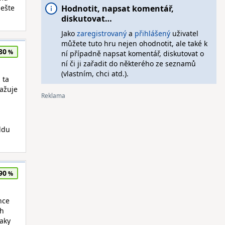
 ešte
Hodnotit, napsat komentář,
diskutovat…
Jako
zaregistrovaný
a
přihlášený
uživatel
můžete tuto hru nejen ohodnotit, ale také k
80
ní případně napsat komentář, diskutovat o
ní či ji zařadit do některého ze seznamů
(vlastním, chci atd.).
 ta
ažuje
a
ldu
90
hce
th
taky