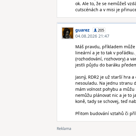
ok. Ale to, že se nemůžeš vzdá
cutscénách a v misi je přinuc
guarez
205
04.08.2026 21:47
Máš pravdu, příkladem může bý
lineární a je to tak v pořádku.
(rozhodování, rozhovory) a vari
jestli půjdu do baráku přede
Jasný, RDR2 je už starší hra 
nesouladu. Na jednu stranu det
mám volnost pohybu a můžu si
nemůžu plánovat nic a je to j
koně, tady se schovej, teď na
Přitom budování vztahů či příb