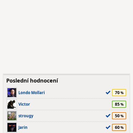
Poslední hodnocení
70
Londo Mollari
85
Victor
50
strougy
60
Jarin