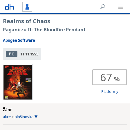
Realms of Chaos
Paganitzu II: The Bloodfire Pendant
Apogee Software
PC
11.11.1995
67
Platformy
Žánr
akce
>
plošinovka