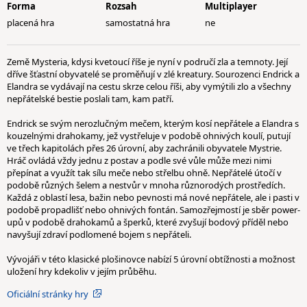
Forma
Rozsah
Multiplayer
placená hra
samostatná hra
ne
Země Mysteria, kdysi kvetoucí říše je nyní v područí zla a temnoty. Její
dříve šťastní obyvatelé se proměňují v zlé kreatury. Sourozenci Endrick a
Elandra se vydávají na cestu skrze celou říši, aby vymýtili zlo a všechny
nepřátelské bestie poslali tam, kam patří.
Endrick se svým nerozlučným mečem, kterým kosí nepřátele a Elandra s
kouzelnými drahokamy, jež vystřeluje v podobě ohnivých koulí, putují
ve třech kapitolách přes 26 úrovní, aby zachránili obyvatele Mystrie.
Hráč ovládá vždy jednu z postav a podle své vůle může mezi nimi
přepínat a využít tak sílu meče nebo střelbu ohně. Nepřátelé útočí v
podobě různých šelem a nestvůr v mnoha různorodých prostředích.
Každá z oblastí lesa, bažin nebo pevnosti má nové nepřátele, ale i pasti v
podobě propadlišť nebo ohnivých fontán. Samozřejmostí je sběr power-
upů v podobě drahokamů a šperků, které zvyšují bodový příděl nebo
navyšují zdraví podlomené bojem s nepřáteli.
Vývojáři v této klasické plošinovce nabízí 5 úrovní obtížnosti a možnost
uložení hry kdekoliv v jejím průběhu.
Oficiální stránky hry