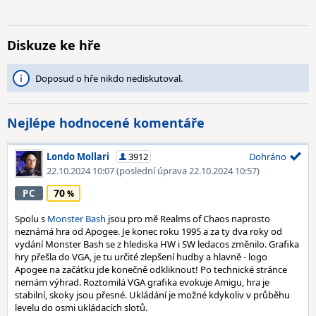
Diskuze ke hře
Doposud o hře nikdo nediskutoval.
Nejlépe hodnocené komentáře
Londo Mollari
3912
Dohráno
22.10.2024 10:07
(poslední úprava 22.10.2024 10:57)
70
PC
Spolu s
Monster Bash
jsou pro mě Realms of Chaos naprosto
neznámá hra od Apogee. Je konec roku 1995 a za ty dva roky od
vydání Monster Bash se z hlediska HW i SW ledacos změnilo. Grafika
hry přešla do VGA, je tu určité zlepšení hudby a hlavně - logo
Apogee na začátku jde konečně odkliknout! Po technické stránce
nemám výhrad. Roztomilá VGA grafika evokuje Amigu, hra je
stabilní, skoky jsou přesné. Ukládání je možné kdykoliv v průběhu
levelu do osmi ukládacích slotů.