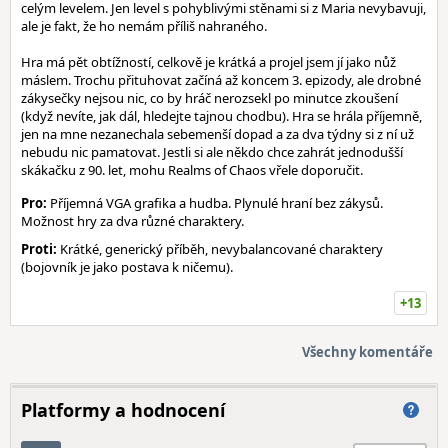
celým levelem. Jen level s pohyblivými stěnami si z Maria nevybavuji,
ale je fakt, že ho nemám příliš nahraného.
Hra má pět obtížností, celkově je krátká a projel jsem jí jako nůž
máslem. Trochu přituhovat začíná až koncem 3. epizody, ale drobné
zákysečky nejsou nic, co by hráč nerozsekl po minutce zkoušení
(když nevíte, jak dál, hledejte tajnou chodbu). Hra se hrála příjemně,
jen na mne nezanechala sebemenší dopad a za dva týdny si z ní už
nebudu nic pamatovat. Jestli si ale někdo chce zahrát jednodušší
skákačku z 90. let, mohu Realms of Chaos vřele doporučit.
Pro:
Příjemná VGA grafika a hudba. Plynulé hraní bez zákysů.
Možnost hry za dva různé charaktery.
Proti:
Krátké, generický příběh, nevybalancované charaktery
(bojovník je jako postava k ničemu).
+13
Všechny komentáře
Platformy a hodnocení