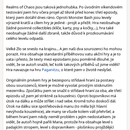
Realms of Chaos jsou taková jednohubka. Po úvodním víkendovém
testování jsem hru včera projel až těsně před konec třetí epizody,
který jsem dotáhl dnes ráno. Oproti Monster Bash jsou levely
výrazně kratší a cílem hry je jediné - projít a přežít. Hra neobsahuje
žádné povinné collectibles (klíče, karty, psy a kočky,...), hra také
neobsahuje žádné další zbraně, takže důvod k prozkoumávání
celého levelu odpadá.
Velké Zlo se sneslo na krajinu... A jen naši dva sourozenci ho mohou
porazit. Hra obsahuje standardní příběhovou vatu akční hry a je to
vata i přesto, že texty mezi epizodami jsou poměrně dlouhé. Je
vidět, že se autoři snažili, leč kolik takových příběhů už jsme viděli?
Hra navazuje na hru
Paganitzu
, o které jsem v životě neslyšel.
Originálním prvkem hry je bezesporu střídavé hraní za postavy
obou sourozenců, které je možné vyvolat prostým stisknutím
mezerníku. Zpočátku jsem se snažil o střídavé hraní za oba, ale třetí
epizodu už jsem jel striktně za kouzelnici. Oproti bojovníkovi má
útok na dálku a může střílet i nad sebe. Kromě toho doskočí dál.
Útok na dálku sice spotřebovává manu (to měla být hlavní
nevýhoda kouzelnice), ale many se všude kolem válí přehršel, a
během hraní jsem nikdy neměl problém s jejím nedostatkem. Je
vidět, že autoři hojně pařili Maria, protože hra obsahuje level s
padajícím stropem, level s dopravníkem - plošinkou projíždějící