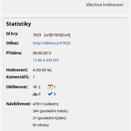
Všechna hodnocení
Statistiky
Id hry:
7633
Odkaz:
http://dbher.cz/h7633
Přidána:
09.09.2013
12 let a 333 dní
Hodnocení:
4 (50-85 %)
Komentářů:
1
Oblíbenost:
2
1
0
3
Návštěvnost:
4761× (celkem)
34× (poslední měsíc)
2× (poslední týden)
0× (dnes)