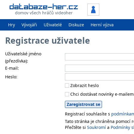
domov všech hráčů videoher
Hry
Vývojáři
Uživatelé
Diskuze
Herní výzva
Registrace uživatele
Uživatelské jméno
(přezdívka):
E-mail:
Heslo:
Zobrazit heslo
Chci dostávat novinky e-mailem
Registrací souhlasíte s
podmínkami
Tato stránka je chráněna pomocí
Přečtěte si
Soukromí
a
Podmínky s