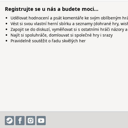
Registrujte se u nás a budete moci…
Udělovat hodnocení a psát komentáře ke svým oblíbeným h
Vést si svou vlastní herní sbírku a seznamy (dohrané hry, wis
Zapojit se do diskuzí, vyměňovat si s ostatními hráči názory a
Najít si spoluhráče, domlouvat si společné hry i srazy
Pravidelně soutěžit o řadu skvělých her