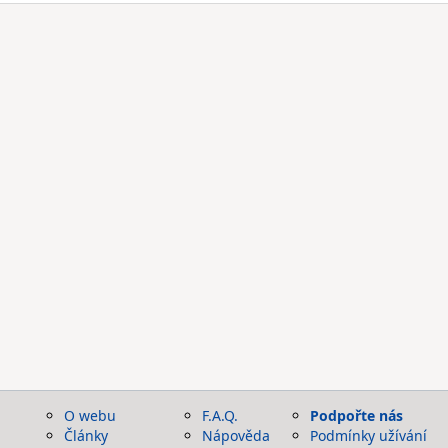
O webu
F.A.Q.
Podpořte nás
Články
Nápověda
Podmínky užívání