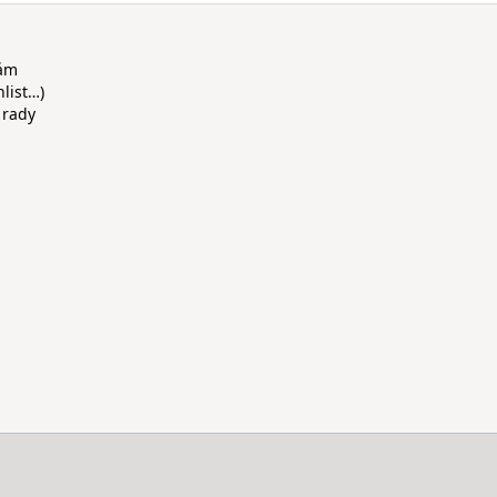
rám
hlist…)
 rady