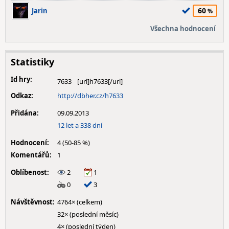
60
Jarin
Všechna hodnocení
Statistiky
Id hry:
7633
Odkaz:
http://dbher.cz/h7633
Přidána:
09.09.2013
12 let a 338 dní
Hodnocení:
4 (50-85 %)
Komentářů:
1
Oblíbenost:
2
1
0
3
Návštěvnost:
4764× (celkem)
32× (poslední měsíc)
4× (poslední týden)