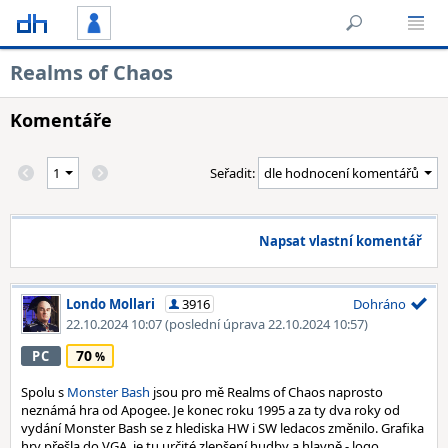
Realms of Chaos
Komentáře
Seřadit:
Napsat vlastní komentář
Londo Mollari
3916
Dohráno
22.10.2024 10:07
(poslední úprava 22.10.2024 10:57)
70
PC
Spolu s
Monster Bash
jsou pro mě Realms of Chaos naprosto
neznámá hra od Apogee. Je konec roku 1995 a za ty dva roky od
vydání Monster Bash se z hlediska HW i SW ledacos změnilo. Grafika
hry přešla do VGA, je tu určité zlepšení hudby a hlavně - logo