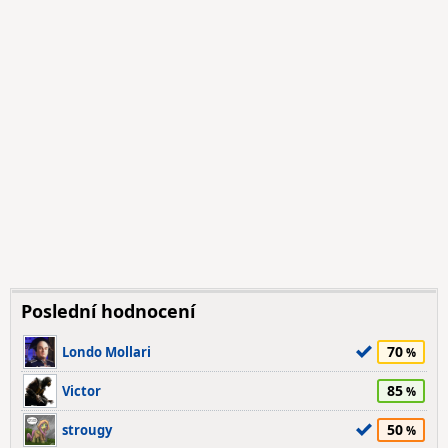
Poslední hodnocení
70
Londo Mollari
85
Victor
50
strougy