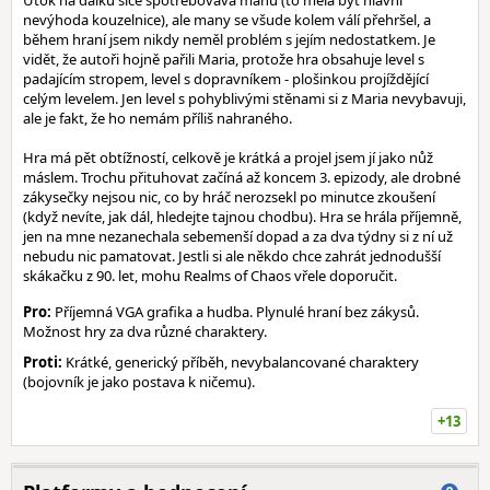
Útok na dálku sice spotřebovává manu (to měla být hlavní
nevýhoda kouzelnice), ale many se všude kolem válí přehršel, a
během hraní jsem nikdy neměl problém s jejím nedostatkem. Je
vidět, že autoři hojně pařili Maria, protože hra obsahuje level s
padajícím stropem, level s dopravníkem - plošinkou projíždějící
celým levelem. Jen level s pohyblivými stěnami si z Maria nevybavuji,
ale je fakt, že ho nemám příliš nahraného.
Hra má pět obtížností, celkově je krátká a projel jsem jí jako nůž
máslem. Trochu přituhovat začíná až koncem 3. epizody, ale drobné
zákysečky nejsou nic, co by hráč nerozsekl po minutce zkoušení
(když nevíte, jak dál, hledejte tajnou chodbu). Hra se hrála příjemně,
jen na mne nezanechala sebemenší dopad a za dva týdny si z ní už
nebudu nic pamatovat. Jestli si ale někdo chce zahrát jednodušší
skákačku z 90. let, mohu Realms of Chaos vřele doporučit.
Pro:
Příjemná VGA grafika a hudba. Plynulé hraní bez zákysů.
Možnost hry za dva různé charaktery.
Proti:
Krátké, generický příběh, nevybalancované charaktery
(bojovník je jako postava k ničemu).
+13