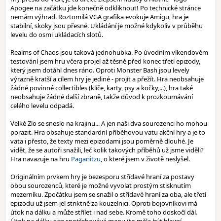
Apogee na začátku jde konečně odkliknout! Po technické stránce
nemám výhrad. Roztomilá VGA grafika evokuje Amigu, hra je
stabilní, skoky jsou přesné. Ukládání je možné kdykoliv v průběhu
levelu do osmi ukládacích slotů.
Realms of Chaos jsou taková jednohubka. Po úvodním víkendovém
testování jsem hru včera projel až těsně před konec třetí epizody,
který jsem dotáhl dnes ráno. Oproti Monster Bash jsou levely
výrazně kratší a cílem hry je jediné - projít a přežít. Hra neobsahuje
žádné povinné collectibles (klíče, karty, psy a kočky,...), hra také
neobsahuje žádné další zbraně, takže důvod k prozkoumávání
celého levelu odpadá.
Velké Zlo se sneslo na krajinu... A jen naši dva sourozenci ho mohou
porazit. Hra obsahuje standardní příběhovou vatu akční hry a je to
vata i přesto, že texty mezi epizodami jsou poměrně dlouhé. Je
vidět, že se autoři snažili, leč kolik takových příběhů už jsme viděli?
Hra navazuje na hru
Paganitzu
, o které jsem v životě neslyšel.
Originálním prvkem hry je bezesporu střídavé hraní za postavy
obou sourozenců, které je možné vyvolat prostým stisknutím
mezerníku. Zpočátku jsem se snažil o střídavé hraní za oba, ale třetí
epizodu už jsem jel striktně za kouzelnici. Oproti bojovníkovi má
útok na dálku a může střílet i nad sebe. Kromě toho doskočí dál.