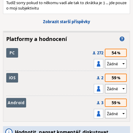
Tudíž sorry pokud to někomu vadí ale tak to zkrátka je :) ... jde pouze
o moji subjektivitu
Zobrazit starší příspěvky
Platformy a hodnocení
54
PC
272
59
iOS
2
59
Android
3
Hodnotit, napsat komentář, diskutovat…