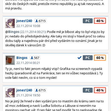
skôr do českých reálií, pretože mimo republiky ju aj tak nevyvezú. A
má pravdu.
40
jones1240
6715
PC
22.11.2014 10:08
@
Bingos
(22.11.2014 00:21)
: Podle mě je blbost aby to byl vtip,to by
jrc nedalo do předobjednávky. Ale taky mi stojí v hlavě proč to celou
dobu tajily a najednou pár dní před vydáním to oznámí. Jinak je to
skvělej dárek k vánocům :D
60
Bingos
567
PC
22.11.2014 00:21
Ty jo, není to fakt jenom nějaký vtip? Grafika na screenech vypadá
hezky (paradoxně až na Pankráce, ten se mi vůbec nepozdává ). Ty
vole fakt nevím, co si o tom myslet!
40
jones1240
6715
PC
21.11.2014 19:50
No je jistý že hned v den vydání pro to mastím do krámu sem na to
až moc zvědavej a navíc Luďka Sobotu a Lábuse si nesmím na
monitoru nechat ujít :D Jen fakt se teď modlit že to nedopadne zle