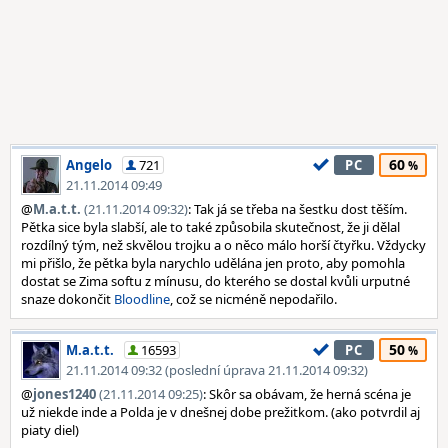
60
Angelo
721
PC
21.11.2014 09:49
@
M.a.t.t.
(21.11.2014 09:32)
: Tak já se třeba na šestku dost těším.
Pětka sice byla slabší, ale to také způsobila skutečnost, že ji dělal
rozdílný tým, než skvělou trojku a o něco málo horší čtyřku. Vždycky
mi přišlo, že pětka byla narychlo udělána jen proto, aby pomohla
dostat se Zima softu z mínusu, do kterého se dostal kvůli urputné
snaze dokončit
Bloodline
, což se nicméně nepodařilo.
50
M.a.t.t.
16593
PC
21.11.2014 09:32 (poslední úprava 21.11.2014 09:32)
@
jones1240
(21.11.2014 09:25)
: Skôr sa obávam, že herná scéna je
už niekde inde a Polda je v dnešnej dobe prežitkom. (ako potvrdil aj
piaty diel)