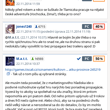
22.11.2014 11:59
Někdy před rokem a něco se šuškalo že Tlamiczka pracuje na nějaké
české adventuře (Vochozka, Zima?), třeba je to ono?
40
jones1240
6715
PC
22.11.2014 11:15 (poslední úprava 22.11.2014 11:19)
@
M.a.t.t.
(22.11.2014 10:37)
: Hlavně se bojím že jde třeba o na
rychlo spíchnutou hru ale to snad ne.,ale na druhou stranu si pak
nedokážu taky vysvětlit to bez propagace bez traileru apod :D
50
M.a.t.t.
16593
PC
22.11.2014 10:37
http://games.tiscali.cz/oznameni/kultovn ... atku-prosince-245219
- Tak už o tom píšu aj vybrané stránky.
Ale musím teda povedať, že z marketingového hľadiska ide o
podivné rozhodnutie vydať hru narýchlo bez poriadnej propagácie.
Vyzerá by to akoby sa spoliehali na silu značky, ktorá im pritom
nepomohla ani pri piatom dieli. Od neho pritom uplynulo už 9 rokov
a dnes frčí niečo úplne iné. Alebo chcú, aby sa na poslednú chvíľu
riešil veľký návrat a nerozoberal sa do do detailov, čo by im mohlo
uškodiť. Viď aj post od 90210, ktorý tvrdí, že hra mala byť zasadená