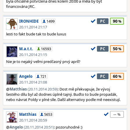
byla oficiálně potvrzena dnes kolem 20:00 a měla by být
financována JRC.
90
IRONHIDE
1499
PC
20.11.2014 21:17
lesti to fakt bude tak to bude luxus
50
M.a.t.t.
16593
PC
20.11.2014 21:15
Nie je to nejaký veľmi predčasný prvý apríl?
60
Angelo
721
PC
20.11.2014 21:08
@
Matthias
(20.11.2014 20:59)
: Dost mě překvapuje, že vývoj
šestého dílu byl až dodnes úplně tajný. Buďto to bude propadák,
nebo návrat Poldy v plné síle. Další alternativy podle mě neexistují.
--
Matthias
5653
20.11.2014 20:59
@
Angelo
(20.11.2014 20:51)
: pozoruhodné :)