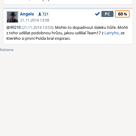
60
Angelo
721
PC
21.11.2014 13:58
@
90210
(21.11.2014 13:53)
: Mohlo to dopadnout daleku hůře. Mohli
z toho udělat podobnou hrůzu, jakou udělal Team17 z
Larryho
, ze
kterého si první Polda bral inspiraci.