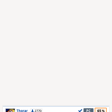
65
Thorar
2770
PC