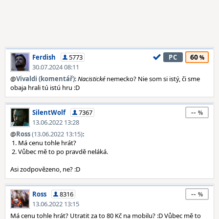
60
Ferdish
5773
PC
30.07.2024 08:11
@
Vivaldi (komentář)
:
Nacistické
nemecko? Nie som si istý, či sme
obaja hrali tú istú hru :D
--
SilentWolf
7367
13.06.2022 13:28
@
Ross
(13.06.2022 13:15)
:
1. Má cenu tohle hrát?
2. Vůbec mě to po pravdě neláká.
Asi zodpovězeno, ne? :D
--
Ross
8316
13.06.2022 13:15
Má cenu tohle hrát? Utratit za to 80 Kč na mobilu? :D Vůbec mě to