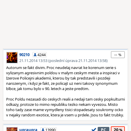
--
90210
4244
21.11.2014 13:53 (poslední úprava 21.11.2014 13:58)
Autorum se fakt divim. Proc neudelaj navrat ke korenum serie s
vylizanym agresivnim poldou v malym ceskym meste a inspiraci v
Izerove Policejni akademii, kterou by tak predstavili i pozdeji
narozenym, i kdyz je fakt, ze policajt uz neni takovy synonymum
blbce, jak tomu bylo v 90. letech a jeste predtim.
Proc Poldu nezasadi do ceskych realii a nedaji tam cesky popkulturni
odkazy, protoze to mimo republiku tezko nekam vyvezou. Misto
toho tady zase mame vymydleny tisici stopadesaty soukromy ocko
v nejaky random exotice, ktera je vsem u prdele. Jsou to fakt trubky.
20
ugraugra
13990
PC