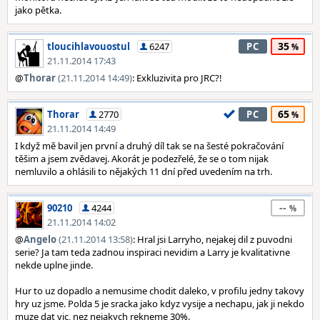
jako pětka.
35
tloucihlavouostul
6247
PC
21.11.2014 17:43
@
Thorar
(21.11.2014 14:49)
: Exkluzivita pro JRC?!
65
Thorar
2770
PC
21.11.2014 14:49
I když mě bavil jen první a druhý díl tak se na šesté pokračování
těšim a jsem zvědavej. Akorát je podezřelé, že se o tom nijak
nemluvilo a ohlásili to nějakých 11 dní před uvedením na trh.
--
90210
4244
21.11.2014 14:02
@
Angelo
(21.11.2014 13:58)
: Hral jsi Larryho, nejakej dil z puvodni
serie? Ja tam teda zadnou inspiraci nevidim a Larry je kvalitativne
nekde uplne jinde.
Hur to uz dopadlo a nemusime chodit daleko, v profilu jedny takovy
hry uz jsme. Polda 5 je sracka jako kdyz vysije a nechapu, jak ji nekdo
muze dat vic, nez nejakych rekneme 30%.