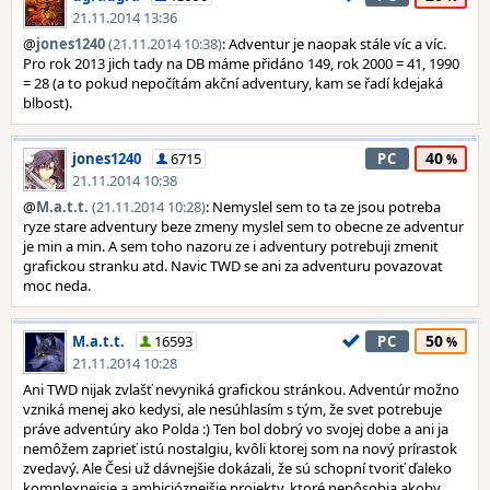
21.11.2014 13:36
@
jones1240
(21.11.2014 10:38)
: Adventur je naopak stále víc a víc.
Pro rok 2013 jich tady na DB máme přidáno 149, rok 2000 = 41, 1990
= 28 (a to pokud nepočítám akční adventury, kam se řadí kdejaká
blbost).
40
jones1240
6715
PC
21.11.2014 10:38
@
M.a.t.t.
(21.11.2014 10:28)
: Nemyslel sem to ta ze jsou potreba
ryze stare adventury beze zmeny myslel sem to obecne ze adventur
je min a min. A sem toho nazoru ze i adventury potrebuji zmenit
grafickou stranku atd. Navic TWD se ani za adventuru povazovat
moc neda.
50
M.a.t.t.
16593
PC
21.11.2014 10:28
Ani TWD nijak zvlašť nevyniká grafickou stránkou. Adventúr možno
vzniká menej ako kedysi, ale nesúhlasím s tým, že svet potrebuje
práve adventúry ako Polda :) Ten bol dobrý vo svojej dobe a ani ja
nemôžem zaprieť istú nostalgiu, kvôli ktorej som na nový prírastok
zvedavý. Ale Česi už dávnejšie dokázali, že sú schopní tvoriť ďaleko
komplexnejsie a ambicióznejšie projekty, ktoré nepôsobia akoby