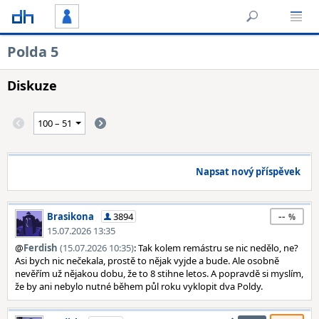
Polda 5
Diskuze
Napsat nový příspěvek
--
Brasikona
3894
15.07.2026 13:35
@
Ferdish
(15.07.2026 10:35)
: Tak kolem remástru se nic nedělo, ne?
Asi bych nic nečekala, prostě to nějak vyjde a bude. Ale osobně
nevěřím už nějakou dobu, že to 8 stihne letos. A popravdě si myslím,
že by ani nebylo nutné během půl roku vyklopit dva Poldy.