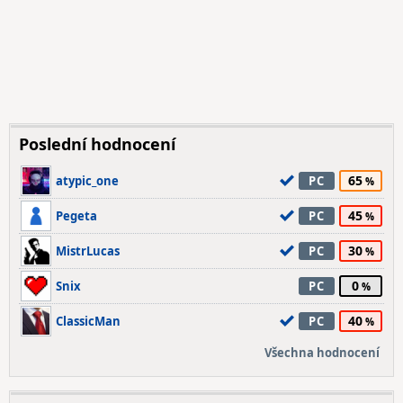
Poslední hodnocení
65
atypic_one
PC
45
Pegeta
PC
30
MistrLucas
PC
0
Snix
PC
40
ClassicMan
PC
Všechna hodnocení