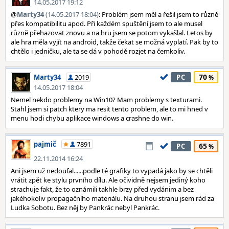
14.05.2017 19:12
@
Marty34
(14.05.2017 18:04)
: Problém jsem měl a řešil jsem to různě
přes kompatibilitu apod. Při každém spuštění jsem to ale musel
různě přehazovat znovu a na hru jsem se potom vykašlal. Letos by
ale hra měla vyjít na android, takže čekat se možná vyplatí. Pak by to
chtělo i jedničku, ale ta se dá v pohodě rozjet na čemkoliv.
70
Marty34
2019
PC
14.05.2017 18:04
Nemel nekdo problemy na Win10? Mam problemy s texturami.
Stahl jsem si patch ktery ma resit tento problem, ale to mi hned v
menu hodi chybu aplikace windows a crashne do win.
pajmič
7891
65
PC
22.11.2014 16:24
Ani jsem už nedoufal......podle té grafiky to vypadá jako by se chtěli
vrátit zpět ke stylu prvního dílu. Ale očividně nejsem jediný koho
strachuje fakt, že to oznámili takhle brzy před vydánim a bez
jakéhokoliv propagačního materiálu. Na druhou stranu jsem rád za
Ludka Sobotu. Bez něj by Pankrác nebyl Pankrác.