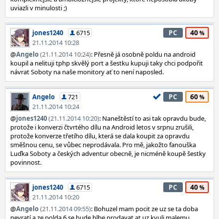
uviazli v minulosti ;)
40
jones1240
6715
PC
21.11.2014 10:28
@
Angelo
(21.11.2014 10:24)
: Přesně já osobně poldu na android
koupil a nelituji tphp skvělý port a šestku kupuji taky chci podpořit
návrat Soboty na naše monitory ať to není naposled.
60
Angelo
721
PC
21.11.2014 10:24
@
jones1240
(21.11.2014 10:20)
: Naneštěstí to asi tak opravdu bude,
protože i konverzi čtvrtého dílu na Android letos v srpnu zrušili,
protože konverze třetího dílu, která se dala koupit za opravdu
směšnou cenu, se vůbec neprodávala. Pro mě, jakožto fanouška
Luďka Soboty a českých adventur obecně, je nicméně koupě šestky
povinnost.
40
jones1240
6715
PC
21.11.2014 10:20
@
Angelo
(21.11.2014 09:55)
: Bohuzel mam pocit ze uz se ta doba
nevratí a ze polda 6 se bude blbe prodavat at uz kvuli malemu