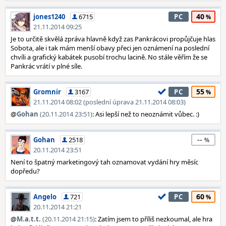
40
jones1240
6715
PC
21.11.2014 09:25
Je to určitě skvělá zpráva hlavně když zas Pankrácovi propůjčuje hlas
Sobota, ale i tak mám menší obavy přeci jen oznámení na poslední
chvíli a grafický kabátek pusobí trochu lacině. No stále věřím že se
Pankrác vrátí v plné síle.
55
Gromnir
3167
PC
21.11.2014 08:02 (poslední úprava 21.11.2014 08:03)
@
Gohan
(20.11.2014 23:51)
: Asi lepší než to neoznámit vůbec. :)
--
Gohan
2518
20.11.2014 23:51
Není to špatný marketingový tah oznamovat vydání hry měsíc
dopředu?
60
Angelo
721
PC
20.11.2014 21:21
@
M.a.t.t.
(20.11.2014 21:15)
: Zatím jsem to příliš nezkoumal, ale hra