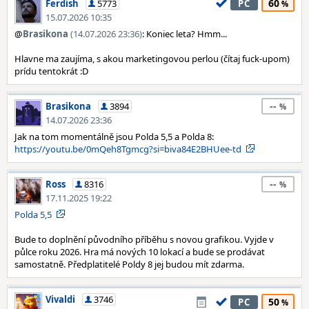
60
Ferdish
5773
PC
15.07.2026 10:35
@
Brasikona
(14.07.2026 23:36)
: Koniec leta? Hmm...
Hlavne ma zaujíma, s akou marketingovou perlou (čítaj fuck-upom)
prídu tentokrát :D
--
Brasikona
3894
14.07.2026 23:36
Jak na tom momentálně jsou Polda 5,5 a Polda 8:
https://youtu.be/0mQeh8Tgmcg?si=biva84E2BHUee-td
--
Ross
8316
17.11.2025 19:22
Polda 5,5
Bude to doplnění původního příběhu s novou grafikou. Vyjde v
půlce roku 2026. Hra má nových 10 lokací a bude se prodávat
samostatně. Předplatitelé Poldy 8 jej budou mít zdarma.
Vivaldi
3746
50
PC