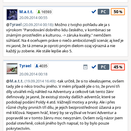
50
M.a.t.t.
16593
PC
20.09.2014 00:55
@
Tyrael
(20.09.2014 00:18)
: Možno z tvojho pohľadu ale ja s
výrokom "Parodování dobrého lidu českého, v kombinaci se
známým prostředím a kulturou. -> záruka kvality." nemôžem
súhlasiť. Na 4 oceňujem práve o niečo ambicióznejší scenár, aj keď je
mi jasné, že tá zmena je oproti prvým dielom ozaj výrazná a nie
každý ju zoberie. Ale stále lepšie ako 5.
Tyrael
4035
45
PC
20.09.2014 00:18
@
M.a.t.t.
(19.09.2014 16:49)
: -tak určitě, že si to idealizujeme, ovšem
tady jde o něco trochu jiného. V mém případě jde o to, že první tři
díly utvářeli můj náhled na Adventury a celkově tak tento žánr
definovaly. Je jasné, že existují stovky dalších adventůr, které se
podobají podání Poldy 4 atd. Vážnejší motivy a prvky. Ale i přes
různé chyby prvních tří dílu, je jejich bezprostřednost úžasná a pro
mě klíčová. Nejsem hráč, který by se vyžíval ve hraní Adventur a
popravdě se v tomto žánru moc nevyznám. Ovšem svůj názor jsem
podal otevřeně, cokoli jiného bych napsal, to by bylo pouze
pokrytectvím.