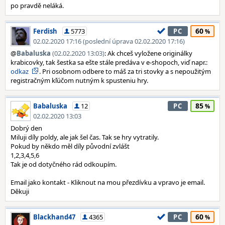
po pravdě neláká.
60
Ferdish
5773
PC
02.02.2020 17:16 (poslední úprava 02.02.2020 17:16)
@
Babaluska
(02.02.2020 13:03)
: Ak chceš vyložene originálky
krabicovky, tak šestka sa ešte stále predáva v e-shopoch, viď napr.:
odkaz
. Pri osobnom odbere to máš za tri stovky a s nepoužitým
registračným kľúčom nutným k spusteniu hry.
85
Babaluska
12
PC
02.02.2020 13:03
Dobrý den
Miluji díly poldy, ale jak šel čas. Tak se hry vytratily.
Pokud by někdo měl díly původní zvlášt
1,2,3,4,5,6
Tak je od dotyčného rád odkoupím.
Email jako kontakt - Kliknout na mou přezdívku a vpravo je email.
Děkuji
60
Blackhand47
4365
PC