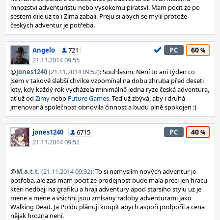
mnozstvi adventuristu nebo vysokemu piratsví. Mam pocit ze po
sestem dile uz to i Zima zabali. Preju si abych se mylil protože
českých adventur je potřeba.
60
Angelo
721
PC
21.11.2014 09:55
@
jones1240
(21.11.2014 09:52)
: Souhlasím. Není to ani týden co
jsem v takové slabší chvilce vzpomínal na dobu zhruba před deseti
lety, kdy každý rok vycházela minimálně jedna ryze česká adventura,
ať už od
Zimy
nebo
Future Games
. Teď už zbývá, aby i druhá
jmenovaná společnost obnovila činnost a budu plně spokojen :)
40
jones1240
6715
PC
21.11.2014 09:52
@
M.a.t.t.
(21.11.2014 09:32)
: To si nemyslím nových adventur je
potřeba..ale zas mam pocit ze prodejnost bude mala preci jen hracu
kteri nedbaji na grafiku a hraji adventury apod starsiho stylu uz je
mene a mene a vsichni jsou zmlsany radoby adventurami jako
Walking Dead. Ja Poldu plánuji koupit abych aspoň podpořil a cena
nějak hrozna není.