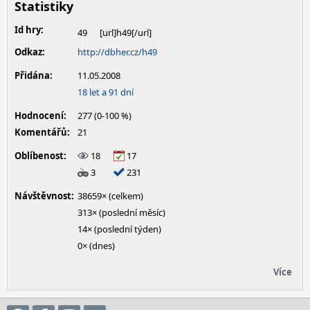
Statistiky
Id hry:
49
Odkaz:
http://dbher.cz/h49
Přidána:
11.05.2008
18 let a 91 dní
Hodnocení:
277 (0-100 %)
Komentářů:
21
Oblíbenost:
18
17
3
231
Návštěvnost:
38659× (celkem)
313× (poslední měsíc)
14× (poslední týden)
0× (dnes)
Více