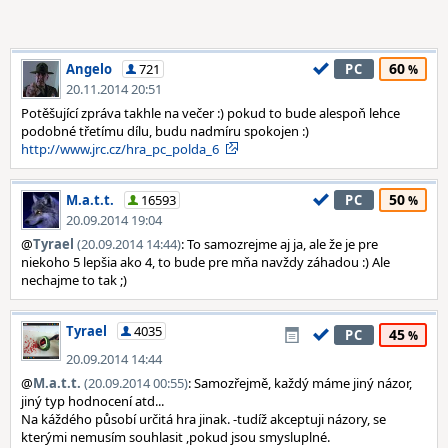
60
Angelo
721
PC
20.11.2014 20:51
Potěšující zpráva takhle na večer :) pokud to bude alespoň lehce
podobné třetímu dílu, budu nadmíru spokojen :)
http://www.jrc.cz/hra_pc_polda_6
50
M.a.t.t.
16593
PC
20.09.2014 19:04
@
Tyrael
(20.09.2014 14:44)
: To samozrejme aj ja, ale že je pre
niekoho 5 lepšia ako 4, to bude pre mňa navždy záhadou :) Ale
nechajme to tak ;)
Tyrael
4035
45
PC
20.09.2014 14:44
@
M.a.t.t.
(20.09.2014 00:55)
: Samozřejmě, každý máme jiný názor,
jiný typ hodnocení atd...
Na káždého působí určitá hra jinak. -tudíž akceptuji názory, se
kterými nemusím souhlasit ,pokud jsou smysluplné.