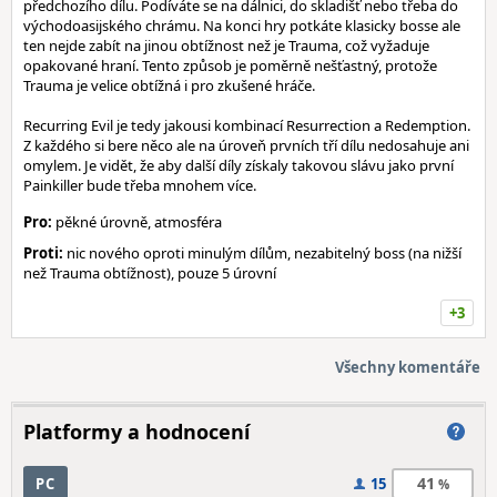
předchozího dílu. Podíváte se na dálnici, do skladišť nebo třeba do
východoasijského chrámu. Na konci hry potkáte klasicky bosse ale
ten nejde zabít na jinou obtížnost než je Trauma, což vyžaduje
opakované hraní. Tento způsob je poměrně nešťastný, protože
Trauma je velice obtížná i pro zkušené hráče.
Recurring Evil je tedy jakousi kombinací Resurrection a Redemption.
Z každého si bere něco ale na úroveň prvních tří dílu nedosahuje ani
omylem. Je vidět, že aby další díly získaly takovou slávu jako první
Painkiller bude třeba mnohem více.
Pro:
pěkné úrovně, atmosféra
Proti:
nic nového oproti minulým dílům, nezabitelný boss (na nižší
než Trauma obtížnost), pouze 5 úrovní
+3
Všechny komentáře
Platformy a hodnocení
41
PC
15