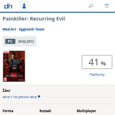
Painkiller: Recurring Evil
Med-Art
•
Eggtooth Team
PC
29.02.2012
41
Platformy
Žánr
akce
>
1st person akce
Forma
Rozsah
Multiplayer