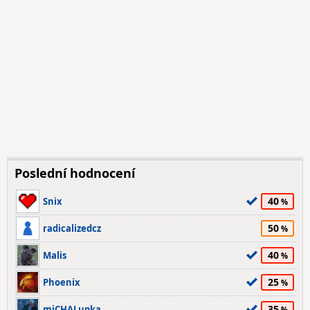
Poslední hodnocení
40
Snix
50
radicalizedcz
40
Malis
25
Phoenix
35
miCHALupka