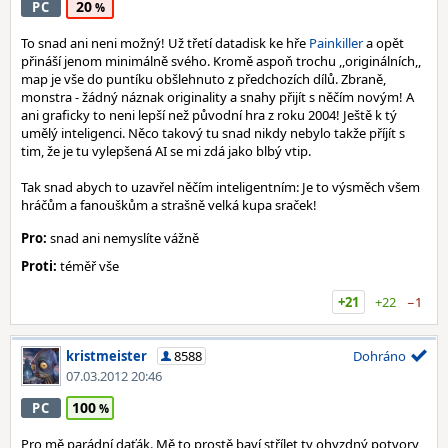
20
PC
To snad ani neni možný! Už třetí datadisk ke hře
Painkiller
a opět
přináší jenom minimálně svého. Kromě aspoň trochu ,,originálních,,
map je vše do puntíku obšlehnuto z předchozích dílů. Zbraně,
monstra - žádný náznak originality a snahy přijít s něčím novým! A
ani graficky to neni lepší než původní hra z roku 2004! Ještě k tý
umělý inteligenci. Něco takový tu snad nikdy nebylo takže příjít s
tim, že je tu vylepšená AI se mi zdá jako blbý vtip.
Tak snad abych to uzavřel něčím inteligentním: Je to výsměch všem
hráčům a fanouškům a strašně velká kupa sraček!
Pro:
snad ani nemyslíte vážně
Proti:
téměř vše
+21
+22
−1
kristmeister
8588
Dohráno
07.03.2012 20:46
100
PC
Pro mě parádní daťák. Mě to prostě baví střílet ty ohyzdný potvory,