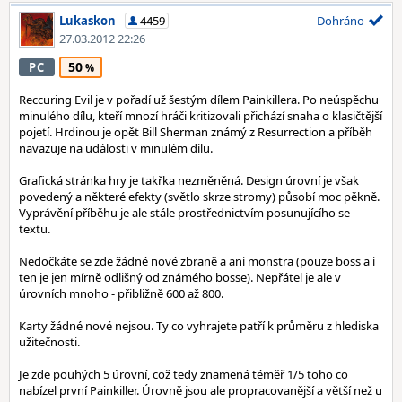
Lukaskon
4459
Dohráno
27.03.2012 22:26
50
PC
Reccuring Evil je v pořadí už šestým dílem Painkillera. Po neúspěchu
minulého dílu, kteří mnozí hráči kritizovali přichází snaha o klasičtější
pojetí. Hrdinou je opět Bill Sherman známý z Resurrection a příběh
navazuje na události v minulém dílu.
Grafická stránka hry je takřka nezměněná. Design úrovní je však
povedený a některé efekty (světlo skrze stromy) působí moc pěkně.
Vyprávění příběhu je ale stále prostřednictvím posunujícího se
textu.
Nedočkáte se zde žádné nové zbraně a ani monstra (pouze boss a i
ten je jen mírně odlišný od známého bosse). Nepřátel je ale v
úrovních mnoho - přibližně 600 až 800.
Karty žádné nové nejsou. Ty co vyhrajete patří k průměru z hlediska
užitečnosti.
Je zde pouhých 5 úrovní, což tedy znamená téměř 1/5 toho co
nabízel první Painkiller. Úrovně jsou ale propracovanější a větší než u