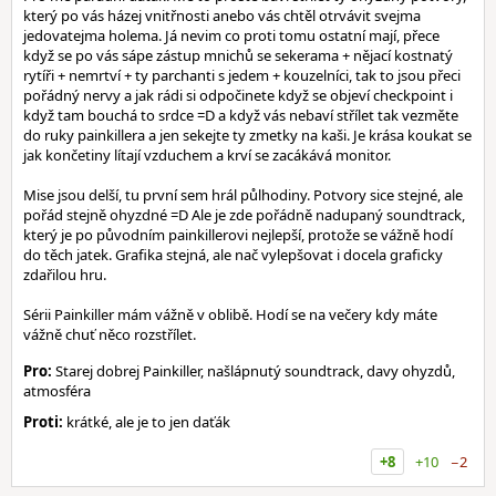
který po vás házej vnitřnosti anebo vás chtěl otrvávit svejma
jedovatejma holema. Já nevim co proti tomu ostatní mají, přece
když se po vás sápe zástup mnichů se sekerama + nějací kostnatý
rytíři + nemrtví + ty parchanti s jedem + kouzelníci, tak to jsou přeci
pořádný nervy a jak rádi si odpočinete když se objeví checkpoint i
když tam bouchá to srdce =D a když vás nebaví střílet tak vezměte
do ruky painkillera a jen sekejte ty zmetky na kaši. Je krása koukat se
jak končetiny lítají vzduchem a krví se zacákává monitor.
Mise jsou delší, tu první sem hrál půlhodiny. Potvory sice stejné, ale
pořád stejně ohyzdné =D Ale je zde pořádně nadupaný soundtrack,
který je po původním painkillerovi nejlepší, protože se vážně hodí
do těch jatek. Grafika stejná, ale nač vylepšovat i docela graficky
zdařilou hru.
Sérii Painkiller mám vážně v oblibě. Hodí se na večery kdy máte
vážně chuť něco rozstřílet.
Pro:
Starej dobrej Painkiller, našlápnutý soundtrack, davy ohyzdů,
atmosféra
Proti:
krátké, ale je to jen daťák
+8
+10
−2