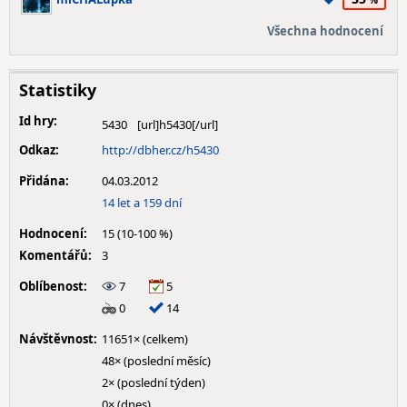
Všechna hodnocení
Statistiky
Id hry:
5430
Odkaz:
http://dbher.cz/h5430
Přidána:
04.03.2012
14 let a 159 dní
Hodnocení:
15 (10-100 %)
Komentářů:
3
Oblíbenost:
7
5
0
14
Návštěvnost:
11651× (celkem)
48× (poslední měsíc)
2× (poslední týden)
0× (dnes)