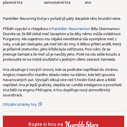
placená hra
samostatná hra
ano
Painkiller: Recurring Evil je v pořadí již pátý datadisk této brutální série.
Příběh vypráví o chlapíkovi z
Painkiller: Resurrection
Billu Shermanovi.
Dozvíte se, že Bill získal meč Seraphim a že díky němu může ovládnout
Purgatory. Ale najednou mu nějaká neviditelná síla vysmýkne meč z
ruky, a tak jen sledujete, jak meč letí do tmy. K Billovi přiletí anděl, který
je příšerně znetvořen, jeho křídla byla odříznuta. Poví vám, že se
jmenuje Samael a že meč už je navždy jeho. Poté na vás sešle kouzlo a
probouzíte se na místě zoufalství s jediným cílem: zastavit Samaela.
Hra obsahuje 5 nových úrovní, kde se podíváte například do chrámu
Angkor, masivního starého skladu nebo na dálnici, kde leží spousta
havarovaných aut. Vývojáři slibují více než 5 hodin čisté akce a 6000
nepřátel. Hra je lepší graficky, zlepšila se i umělá inteligence a prostředí.
Hra běží na enginu PKEngine. A hru doplňuje nový atmosférický
soundtrack.
Oficiální stránky hry
Kupte
si hru na