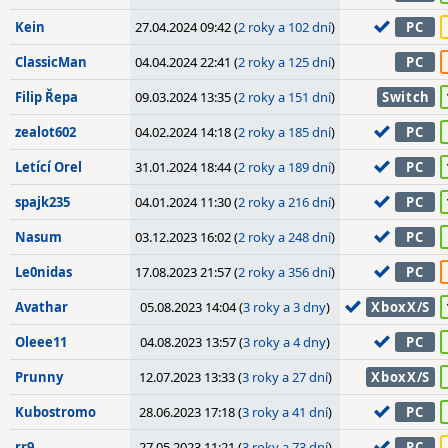
Kein
27.04.2024 09:42 (
2 roky a 102 dní
)
PC
ClassicMan
04.04.2024 22:41 (
2 roky a 125 dní
)
PC
Filip Řepa
09.03.2024 13:35 (
2 roky a 151 dní
)
Switch
zealot602
04.02.2024 14:18 (
2 roky a 185 dní
)
PC
Letící Orel
31.01.2024 18:44 (
2 roky a 189 dní
)
PC
spajk235
04.01.2024 11:30 (
2 roky a 216 dní
)
PC
Nasum
03.12.2023 16:02 (
2 roky a 248 dní
)
PC
Le0nidas
17.08.2023 21:57 (
2 roky a 356 dní
)
PC
Avathar
05.08.2023 14:04 (
3 roky a 3 dny
)
XboxX/S
Oleee11
04.08.2023 13:57 (
3 roky a 4 dny
)
PC
Prunny
12.07.2023 13:33 (
3 roky a 27 dní
)
XboxX/S
Kubostromo
28.06.2023 17:18 (
3 roky a 41 dní
)
PC
rr9
27.05.2023 11:21 (
3 roky a 73 dní
)
PC