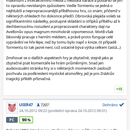
maximum z interaktivního média z hlediska narace a podařilo se jim
to opravdu nevídaným způsobem. Vedle Tormentu se jedná o
nejhlubší a nepropracovanější příběhovou hru, co znám, přičemž v
některých ohledech ho dokonce předčí. Obrovská plejáda voleb se
signifikantními následky, postupné skládání si střípků příběhu až k
dechberoucímu rozuzlení a propracované charaktery dají na
Avellonův opus magnum mnohokrát vzpomenout. MotB však
šikovněji pracuje s herním médiem, a právě proto funguje celé
vyprávění ve hře lépe, než by tomu bylo např. v knize. (V případě
Tormentu to tak jasné není, což ostatně bývá výtka celkem častá...)
Zmiňovat se o dalších aspektech hry je zbytečné, stejně jako je
zbytečné psát komentáře ke hrám průměrným. Snad jen
audiovizuální stránka hry si v některých momentech zaslouží
pochvalu za podkreslení mystické atsmoféry, jež je pro Zrádcův
tragický příběh příznačná.
+15
USER47
7207
Dohráno
24.10.2012 09:22
(poslední úprava 24.10.2012 09:31)
90
PC