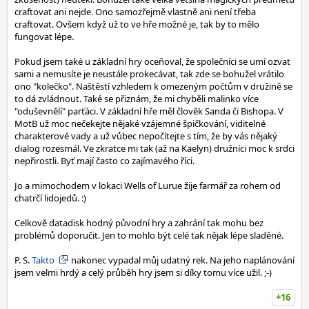
craftovat ani nejde. Ono samozřejmě vlastně ani není třeba
craftovat. Ovšem když už to ve hře možné je, tak by to mělo
fungovat lépe.
Pokud jsem také u základní hry oceňoval, že společníci se umí ozvat
sami a nemusíte je neustále prokecávat, tak zde se bohužel vrátilo
ono "kolečko". Naštěstí vzhledem k omezeným počtům v družině se
to dá zvládnout. Také se přiznám, že mi chyběli malinko více
"oduševnělí" parťáci. V základní hře měl člověk Sanda či Bishopa. V
MotB už moc nečekejte nějaké vzájemné špičkování, viditelné
charakterové vady a už vůbec nepočítejte s tím, že by vás nějaký
dialog rozesmál. Ve zkratce mi tak (až na Kaelyn) družníci moc k srdci
nepřirostli. Byť mají často co zajímavého říci.
Jo a mimochodem v lokaci Wells of Lurue žije farmář za rohem od
chatrčí lidojedů. :)
Celkově datadisk hodný původní hry a zahrání tak mohu bez
problémů doporučit. Jen to mohlo být celé tak nějak lépe sladěné.
P. S.
Takto
nakonec vypadal můj udatný rek. Na jeho naplánování
jsem velmi hrdý a celý průběh hry jsem si díky tomu více užil. ;-)
+16