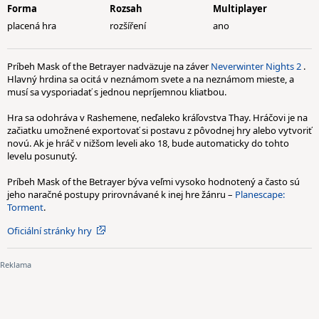
Forma
Rozsah
Multiplayer
placená hra
rozšíření
ano
Príbeh Mask of the Betrayer nadväzuje na záver
Neverwinter Nights 2
.
Hlavný hrdina sa ocitá v neznámom svete a na neznámom mieste, a
musí sa vysporiadať s jednou nepríjemnou kliatbou.
Hra sa odohráva v Rashemene, neďaleko kráľovstva Thay. Hráčovi je na
začiatku umožnené exportovať si postavu z pôvodnej hry alebo vytvoriť
novú. Ak je hráč v nižšom leveli ako 18, bude automaticky do tohto
levelu posunutý.
Príbeh Mask of the Betrayer býva veľmi vysoko hodnotený a často sú
jeho naračné postupy prirovnávané k inej hre žánru –
Planescape:
Torment
.
Oficiální stránky hry