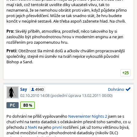
mají rádi, což tentokrát uvidíte díky ukazateli vlivu, tak to
neznamená, že se nemohou obrátit proti vám, když půjdete přímo
proti jejich přesvědčení. Může se tak snadno stát, že hru budete
končit v neúplné sestavě. Ale třeba aspoň zaženete hlad. Na chvíli.
Pro:
Skvělý příběh, atmosféra, prostředí, něco takového by si
zasloužilo být plnohodnotnou hrou v moderním enginu a ne jen
rozšířením pro zapomenutou hru.
Proti:
Obtížnost šla mírně dolů a ačkoliv chválím propracovanější
společníky, stejně mi úsměv na tváři nejvíce vykouzlili původní
Bishop a Sand.
+25
Say
4940
Dohráno
02.10.2010 14:08
(poslední úprava 13.02.2011 00:00)
80
PC
Po dohrání ne příliš vypilovaného
Neverwinter Nights 2
jsem se s
chutí vrhl na tento datadisk s očekáváním přesně toho samého, co u
přechodu z
NwN
na jeho
první
rozšíření. Jak už tomu většinou bývá,
značné množství much plnohodnotné datadisky (nikoliv DLC)