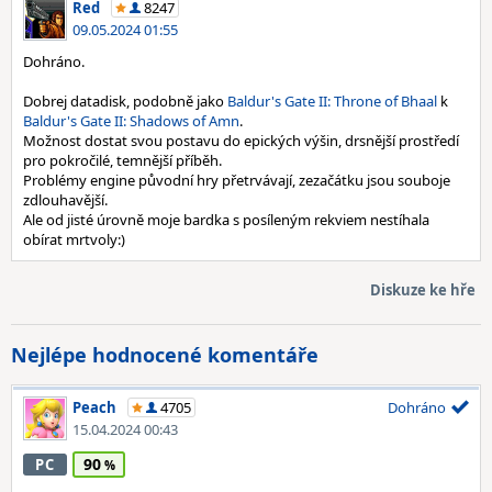
Red
8247
09.05.2024 01:55
Dohráno.
Dobrej datadisk, podobně jako
Baldur's Gate II: Throne of Bhaal
k
Baldur's Gate II: Shadows of Amn
.
Možnost dostat svou postavu do epických výšin, drsnější prostředí
pro pokročilé, temnější příběh.
Problémy engine původní hry přetrvávají, zezačátku jsou souboje
zdlouhavější.
Ale od jisté úrovně moje bardka s posíleným rekviem nestíhala
obírat mrtvoly:)
Diskuze ke hře
Nejlépe hodnocené komentáře
Peach
4705
Dohráno
15.04.2024 00:43
90
PC