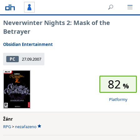
Neverwinter Nights 2: Mask of the
Betrayer
Obsidian Entertainment
PC
27.09.2007
82
Platformy
Žánr
RPG
>
nezařazeno