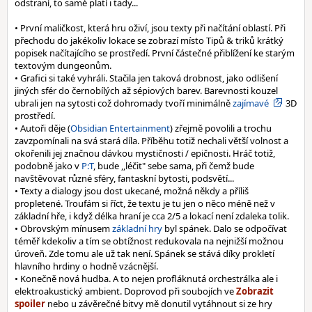
odstraní, to samé platí i tady...
• První maličkost, která hru oživí, jsou texty při načítání oblastí. Při
přechodu do jakékoliv lokace se zobrazí místo Tipů & triků krátký
popisek načítajícího se prostředí. První částečné přiblížení ke starým
textovým dungeonům.
• Grafici si také vyhráli. Stačila jen taková drobnost, jako odlišení
jiných sfér do černobílých až sépiových barev. Barevnosti kouzel
ubrali jen na sytosti což dohromady tvoří minimálně
zajímavé
3D
prostředí.
• Autoři děje (
Obsidian Entertainment
) zřejmě povolili a trochu
zavzpomínali na svá stará díla. Příběhu totiž nechali větší volnost a
okořenili jej značnou dávkou mystičnosti / epičnosti. Hráč totiž,
podobně jako v
P:T
, bude ,,léčit" sebe sama, při čemž bude
navštěvovat různé sféry, fantaskní bytosti, podsvětí...
• Texty a dialogy jsou dost ukecané, možná někdy a příliš
propletené. Troufám si říct, že textu je tu jen o něco méně než v
základní hře, i když délka hraní je cca 2/5 a lokací není zdaleka tolik.
• Obrovským mínusem
základní hry
byl spánek. Dalo se odpočívat
téměř kdekoliv a tím se obtížnost redukovala na nejnižší možnou
úroveň. Zde tomu ale už tak není. Spánek se stává díky prokletí
hlavního hrdiny o hodně vzácnější.
• Konečně nová hudba. A to nejen profláknutá orchestrálka ale i
elektroakustický ambient. Doprovod při soubojích ve
nebo u závěrečné bitvy mě donutil vytáhnout si ze hry