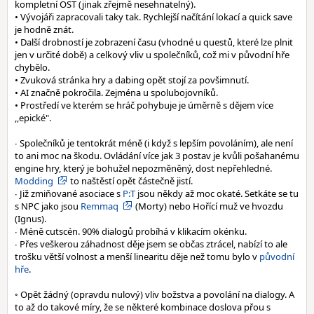
kompletní OST (jinak zřejmě nesehnatelný).
• Vývojáři zapracovali taky tak. Rychlejší načítání lokací a quick save
je hodně znát.
• Další drobností je zobrazení času (vhodné u questů, které lze plnit
jen v určité době) a celkový vliv u společníků, což mi v původní hře
chybělo.
• Zvuková stránka hry a dabing opět stojí za povšimnutí.
• AI značně pokročila. Zejména u spolubojovníků.
• Prostředí ve kterém se hráč pohybuje je úměrně s dějem více
,,epické".
∙ Společníků je tentokrát méně (i když s lepším povoláním), ale není
to ani moc na škodu. Ovládání více jak 3 postav je kvůli pošahanému
engine hry, který je bohužel nepozměněný, dost nepřehledné.
Modding
to naštěstí opět částečně jistí.
∙ Již zmiňované asociace s
P:T
jsou někdy až moc okaté. Setkáte se tu
s NPC jako jsou
Remmaq
(Morty) nebo Hořící muž ve hvozdu
(Ignus).
∙ Méně cutscén. 90% dialogů probíhá v klikacím okénku.
∙ Přes veškerou záhadnost děje jsem se občas ztrácel, nabízí to ale
trošku větší volnost a menší linearitu děje než tomu bylo v
původní
hře
.
◦ Opět žádný (opravdu nulový) vliv božstva a povolání na dialogy. A
to až do takové míry, že se některé kombinace doslova přou s