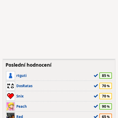
Poslední hodnocení
85
rtguti
70
DosRatas
70
Snix
90
Peach
65
Red