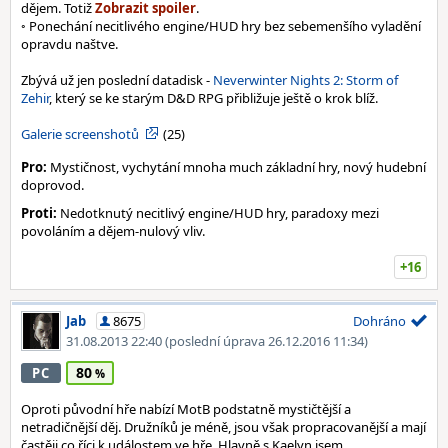
dějem. Totiž
.
◦ Ponechání necitlivého engine/HUD hry bez sebemenšího vyladění
opravdu naštve.
Zbývá už jen poslední datadisk -
Neverwinter Nights 2: Storm of
Zehir
, který se ke starým D&D RPG přibližuje ještě o krok blíž.
Galerie screenshotů
(25)
Pro:
Mystičnost, vychytání mnoha much základní hry, nový hudební
doprovod.
Proti:
Nedotknutý necitlivý engine/HUD hry, paradoxy mezi
povoláním a dějem-nulový vliv.
+16
Jab
8675
Dohráno
31.08.2013 22:40
(poslední úprava 26.12.2016 11:34)
80
PC
Oproti původní hře nabízí MotB podstatně mystičtější a
netradičnější děj. Družníků je méně, jsou však propracovanější a mají
častěji co říci k událostem ve hře. Hlavně s Kaelyn jsem