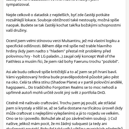
sympatizoval.
Nejde celkově o datadisk z nejdelších, byť zde častěji potkáte
rozsáhlejší lokace. Souboje obtížností také nestouply, možná spíše
naopak. Budete se tak častěji kochat takřka božskými schopnostmi
vaší družiny.
Ocenil jsem velmi stínovou verzi Mulsantiru, jež má vlastní logiku a
specifické odlišnosti. Během děje mě spíše než trable hlavního
hrdiny (kdy jsem nadto s "hladem" přestal mít problémy před
polovinou hry - holt LG paladin...) zaujal celý koncept Wall of the
Faithless a musím říci, že jsem rád bohy Faerunu trochu "pozlobil".
Asi ale budu celkově spíše kritičtější a to ač jsem se při hraní bavil.
Vámi vypěstovaný hrdina bude pravděpodobně působit jako pěst
na oko. Celá ta sféra stínu (Shadow Plane) a v partě poloviční andělé,
hagspawni... Do tradičního Forgotten Realms se to moc nehodí a
upřímně autoři mohli určitě zvolit jiný svět z portfolia DnD.
Citelně mě naštvalo craftování. Trochu jsem jej použil, ale střádal
jsem si krystaly a těšil se, až se Safia dostane na třicátou úroveň (kdy
může craftovat s nejlepšími vylepšeními) a já to rozjedu ve velkém.
Ono se to i povedlo. Bohužel ale až po závěrečném souboji. :) Což
naštve, jelikož mám pocit, že mi žádný subquest (a tedy ani
zkušenost) neutekl. Bohužel také velká většina magických předmětů