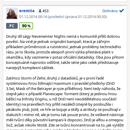
eremita
453
Dohráno
01.12.2014 00:14
(poslední úprava 01.12.2014 00:20)
90
PC
Druhý díl ságy Neverwinter Nights nemá v komunitě příliš dobrou
pověst. Na vině je jednak originální kampaň, která je zářným
příkladem průměrnosti a rutinérství, jednak problémy technického
rázu. Je to škoda, protože alespoň první výtka přestává platit v
okamžiku, kdy vezmeme v potaz oficiální datadisky. Oba jsou přitom
konceptuáně naprosto odlišné, takže série jako celek představuje
nanejvýš komplexní zážitek.
Zatímco Storm of Zehir, druhý z datadisků, je v první řadě
systémovou hrou ždímající maximum z pravidel předlohy (DnD
3.5e), Mask of the Betrayer je ryze příběhový. Není tedy náhoda, že
stejně jako v případě Planescape: Torment (který je jedinou hrou
běžící na Infinity Enginu, u níž DnD není neoddělitelnou součástí
identity) na pravidlech hry příliš nezáleží (stejně by posloužila i
jakákoliv jiná). Jistě, ve hře se bojuje a skilly a atributy se používají v
dialozích i mimo ně, ale je tomu tak pouze proto, že veškeré nástroje
měli tvůrci díky původní kampani k dispozici. DnD je alfou a omegou
SoZ, avšak nikoliv MotB. Zde se tvůrci koncentrovali na to, jak vytěžit