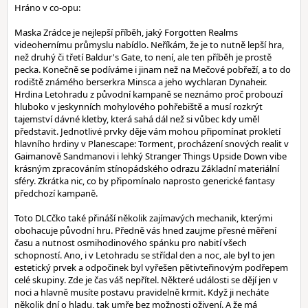
Hráno v co-opu:
Maska Zrádce je nejlepší příběh, jaký Forgotten Realms
videohernímu průmyslu nabídlo. Neříkám, že je to nutně lepší hra,
než druhý či třetí Baldur's Gate, to není, ale ten příběh je prostě
pecka. Konečně se podíváme i jinam než na Mečové pobřeží, a to do
rodiště známého berserkra Minsca a jeho wychlaran Dynaheir.
Hrdina Letohradu z původní kampaně se neznámo proč probouzí
hluboko v jeskynních mohylového pohřebiště a musí rozkrýt
tajemství dávné kletby, která sahá dál než si vůbec kdy uměl
představit. Jednotlivé prvky děje vám mohou připomínat prokletí
hlavního hrdiny v Planescape: Torment, procházení snových realit v
Gaimanově Sandmanovi i lehký Stranger Things Upside Down vibe
krásným zpracováním stínopádského odrazu Základní materiální
sféry. Zkrátka nic, co by připomínalo naprosto generické fantasy
předchozí kampaně.
Toto DLCčko také přináší několik zajímavých mechanik, kterými
obohacuje původní hru. Předně vás hned zaujme přesné měření
času a nutnost osmihodinového spánku pro nabití všech
schopností. Ano, i v Letohradu se střídal den a noc, ale byl to jen
estetický prvek a odpočinek byl vyřešen pětivteřinovým podřepem
celé skupiny. Zde je čas váš nepřítel. Některé události se dějí jen v
noci a hlavně musíte postavu pravidelně krmit. Když ji necháte
několik dní o hladu, tak umře bez možnosti oživení. A že má