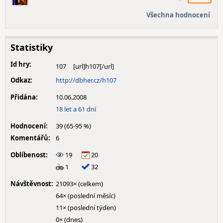
Všechna hodnocení
Statistiky
Id hry:
107
Odkaz:
http://dbher.cz/h107
Přidána:
10.06.2008
18 let a 61 dní
Hodnocení:
39 (65-95 %)
Komentářů:
6
Oblíbenost:
19
20
1
32
Návštěvnost:
21093× (celkem)
64× (poslední měsíc)
11× (poslední týden)
0× (dnes)