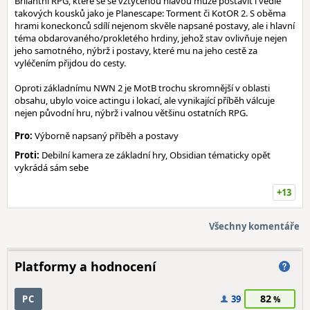
Brilantní RPG, které se se vztyčenou hlavou může postavit i vedle
takových kousků jako je Planescape: Torment či KotOR 2. S oběma
hrami koneckonců sdílí nejenom skvěle napsané postavy, ale i hlavní
téma obdarovaného/prokletého hrdiny, jehož stav ovlivňuje nejen
jeho samotného, nýbrž i postavy, které mu na jeho cestě za
vyléčením přijdou do cesty.
Oproti základnímu NWN 2 je MotB trochu skromnější v oblasti
obsahu, ubylo voice actingu i lokací, ale vynikající příběh válcuje
nejen původní hru, nýbrž i valnou většinu ostatních RPG.
Pro:
Výborně napsaný příběh a postavy
Proti:
Debilní kamera ze základní hry, Obsidian tématicky opět
vykrádá sám sebe
+13
Všechny komentáře
Platformy a hodnocení
82
PC
39