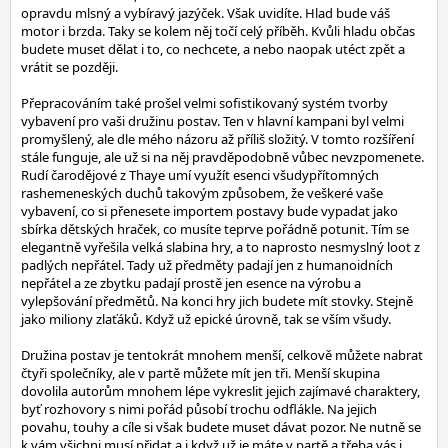
opravdu mlsný a vybíravý jazýček. Však uvidíte. Hlad bude váš
motor i brzda. Taky se kolem něj točí celý příběh. Kvůli hladu občas
budete muset dělat i to, co nechcete, a nebo naopak utéct zpět a
vrátit se později.
Přepracováním také prošel velmi sofistikovaný systém tvorby
vybavení pro vaši družinu postav. Ten v hlavní kampani byl velmi
promyšlený, ale dle mého názoru až příliš složitý. V tomto rozšíření
stále funguje, ale už si na něj pravděpodobně vůbec nevzpomenete.
Rudí čarodějové z Thaye umí využít esenci všudypřítomných
rashemeneských duchů takovým způsobem, že veškeré vaše
vybavení, co si přenesete importem postavy bude vypadat jako
sbírka dětských hraček, co musíte teprve pořádně potunit. Tím se
elegantně vyřešila velká slabina hry, a to naprosto nesmyslný loot z
padlých nepřátel. Tady už předměty padají jen z humanoidních
nepřátel a ze zbytku padají prostě jen esence na výrobu a
vylepšování předmětů. Na konci hry jich budete mít stovky. Stejně
jako miliony zlaťáků. Když už epické úrovně, tak se vším všudy.
Družina postav je tentokrát mnohem menší, celkově můžete nabrat
čtyři společníky, ale v partě můžete mít jen tři. Menší skupina
dovolila autorům mnohem lépe vykreslit jejich zajímavé charaktery,
byť rozhovory s nimi pořád působí trochu odflákle. Na jejich
povahu, touhy a cíle si však budete muset dávat pozor. Ne nutně se
k vám všichni musí přidat a i když už je máte v partě a třeba vás i