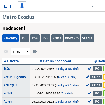
Metro Exodus
Hodnocení
Všechny
PC
PS4
PS5
XOne
XboxX/S
Stadia
Uživatel
Datum hodnocení
Hod
1t0s
01.02.2022 23:46 (
4 roky a 187 dní
)
PC
ActualPigeon5
30.06.2020 11:32 (
6 let a 39 dní
)
XOne
Acurry33
05.11.2022 21:32 (
3 roky a 275 dní
)
XOne
ad142
04.01.2026 19:16 (
214 dní
)
PC
Adieu
06.03.2024 02:53 (
2 roky a 154 dní
)
PC