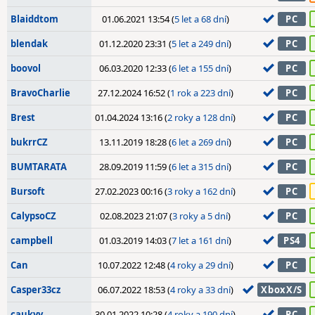
Blaiddtom
01.06.2021 13:54 (
5 let a 68 dní
)
PC
blendak
01.12.2020 23:31 (
5 let a 249 dní
)
PC
boovol
06.03.2020 12:33 (
6 let a 155 dní
)
PC
BravoCharlie
27.12.2024 16:52 (
1 rok a 223 dní
)
PC
Brest
01.04.2024 13:16 (
2 roky a 128 dní
)
PC
bukrrCZ
13.11.2019 18:28 (
6 let a 269 dní
)
PC
BUMTARATA
28.09.2019 11:59 (
6 let a 315 dní
)
PC
Bursoft
27.02.2023 00:16 (
3 roky a 162 dní
)
PC
CalypsoCZ
02.08.2023 21:07 (
3 roky a 5 dní
)
PC
campbell
01.03.2019 14:03 (
7 let a 161 dní
)
PS4
Can
10.07.2022 12:48 (
4 roky a 29 dní
)
PC
Casper33cz
06.07.2022 18:53 (
4 roky a 33 dní
)
XboxX/S
caukyy
30.01.2022 10:28 (
4 roky a 190 dní
)
PC