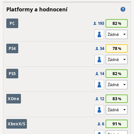
Platformy a hodnocení
82
PC
193
78
PS4
34
82
PS5
14
83
XOne
12
91
XboxX/S
6