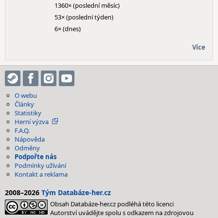
1360× (poslední měsíc)
53× (poslední týden)
6× (dnes)
Více
O webu
Články
Statistiky
Herní výzva
F.A.Q.
Nápověda
Odměny
Podpořte nás
Podmínky užívání
Kontakt a reklama
2008–2026
Tým Databáze-her.cz
Obsah Databáze-her.cz podléhá této licenci
Autorství uvádějte spolu s odkazem na zdrojovou