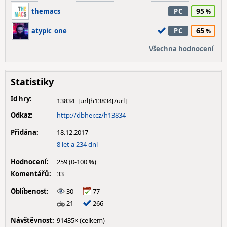
95
themacs
PC
65
atypic_one
PC
Všechna hodnocení
Statistiky
Id hry:
13834
Odkaz:
http://dbher.cz/h13834
Přidána:
18.12.2017
8 let a 234 dní
Hodnocení:
259 (0-100 %)
Komentářů:
33
Oblíbenost:
30
77
21
266
Návštěvnost:
91435× (celkem)