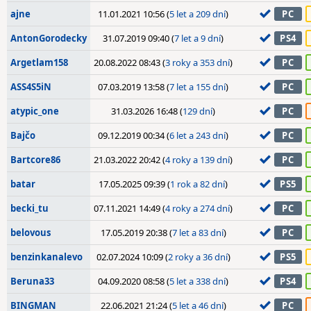
ajne
11.01.2021 10:56 (
5 let a 209 dní
)
PC
AntonGorodecky
31.07.2019 09:40 (
7 let a 9 dní
)
PS4
Argetlam158
20.08.2022 08:43 (
3 roky a 353 dní
)
PC
ASS4S5iN
07.03.2019 13:58 (
7 let a 155 dní
)
PC
atypic_one
31.03.2026 16:48 (
129 dní
)
PC
Bajčo
09.12.2019 00:34 (
6 let a 243 dní
)
PC
Bartcore86
21.03.2022 20:42 (
4 roky a 139 dní
)
PC
batar
17.05.2025 09:39 (
1 rok a 82 dní
)
PS5
becki_tu
07.11.2021 14:49 (
4 roky a 274 dní
)
PC
belovous
17.05.2019 20:38 (
7 let a 83 dní
)
PC
benzinkanalevo
02.07.2024 10:09 (
2 roky a 36 dní
)
PS5
Beruna33
04.09.2020 08:58 (
5 let a 338 dní
)
PS4
BINGMAN
22.06.2021 21:24 (
5 let a 46 dní
)
PC