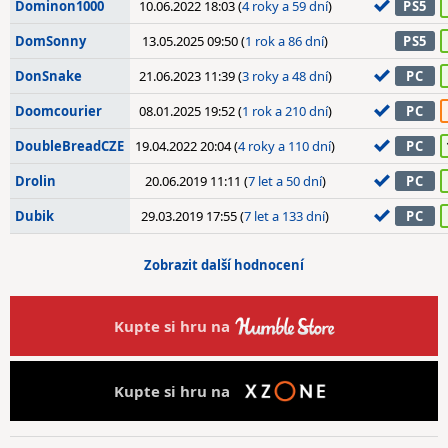
Dominon1000
10.06.2022 18:03 (
4 roky a 59 dní
)
PS5
DomSonny
13.05.2025 09:50 (
1 rok a 86 dní
)
PS5
DonSnake
21.06.2023 11:39 (
3 roky a 48 dní
)
PC
Doomcourier
08.01.2025 19:52 (
1 rok a 210 dní
)
PC
DoubleBreadCZE
19.04.2022 20:04 (
4 roky a 110 dní
)
PC
Drolin
20.06.2019 11:11 (
7 let a 50 dní
)
PC
Dubik
29.03.2019 17:55 (
7 let a 133 dní
)
PC
Zobrazit další hodnocení
Kupte si hru na
Kupte si hru na