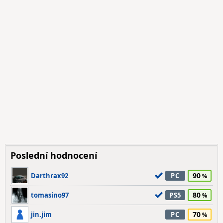
Poslední hodnocení
90
Darthrax92
PC
80
tomasino97
PS5
70
jin.jim
PC