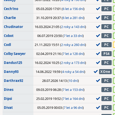
Cech1no
05.03.2020 17:01 (
6 let a 156 dní
)
PC
Charlie
31.10.2019 20:37 (
6 let a 281 dní
)
PC
Chudinator
16.03.2024 21:05 (
2 roky a 143 dní
)
PC
Cobot
06.07.2019 23:50 (
7 let a 33 dní
)
PC
Codl
21.11.2023 15:51 (
2 roky a 260 dní
)
PC
Colby Sawyer
02.04.2019 21:16 (
7 let a 128 dní
)
PS4
Dandus125
16.02.2024 10:25 (
2 roky a 173 dní
)
PC
Danny93
14.06.2022 19:59 (
4 roky a 54 dní
)
XOne
Darthrax92
28.07.2026 14:13 (
10 dní
)
PC
Dines
09.03.2019 06:28 (
7 let a 153 dní
)
PC
Dipsi
25.02.2019 19:52 (
7 let a 164 dní
)
PC
Divat
05.05.2019 00:03 (
7 let a 96 dní
)
PC