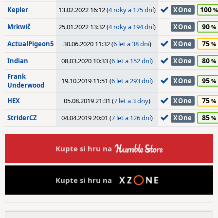
100
Kepler
13.02.2022 16:12 (
4 roky a 175 dní
)
XOne
90
Mrkwič
25.01.2022 13:32 (
4 roky a 194 dní
)
XOne
75
ActualPigeon5
30.06.2020 11:32 (
6 let a 38 dní
)
XOne
80
Indian
08.03.2020 10:33 (
6 let a 152 dní
)
XOne
Frank
95
19.10.2019 11:51 (
6 let a 293 dní
)
XOne
Underwood
75
HEX
05.08.2019 21:31 (
7 let a 3 dny
)
XOne
85
StriderCZ
04.04.2019 20:01 (
7 let a 126 dní
)
XOne
Kupte si hru na
Kupte si hru na