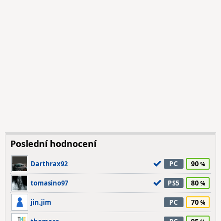
Poslední hodnocení
90
Darthrax92
PC
80
tomasino97
PS5
70
jin.jim
PC