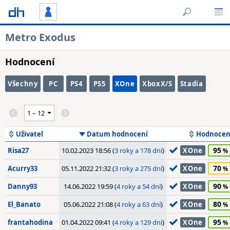
Metro Exodus
Hodnocení
Všechny
PC
PS4
PS5
XOne
XboxX/S
Stadia
Uživatel
Datum hodnocení
Hodnocen
95
Risa27
10.02.2023 18:56 (
3 roky a 178 dní
)
XOne
70
Acurry33
05.11.2022 21:32 (
3 roky a 275 dní
)
XOne
90
Danny93
14.06.2022 19:59 (
4 roky a 54 dní
)
XOne
80
El_Banato
05.06.2022 21:08 (
4 roky a 63 dní
)
XOne
95
frantahodina
01.04.2022 09:41 (
4 roky a 129 dní
)
XOne