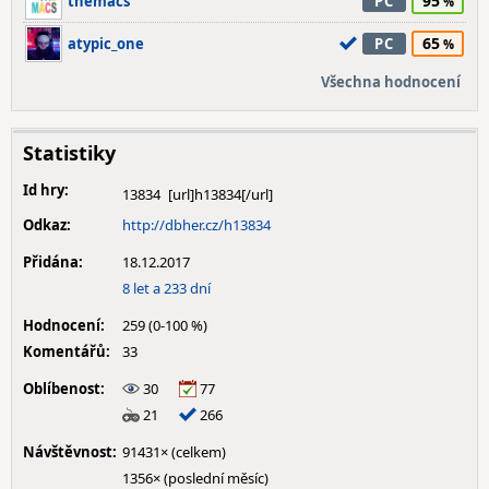
95
themacs
PC
65
atypic_one
PC
Všechna hodnocení
Statistiky
Id hry:
13834
Odkaz:
http://dbher.cz/h13834
Přidána:
18.12.2017
8 let a 233 dní
Hodnocení:
259 (0-100 %)
Komentářů:
33
Oblíbenost:
30
77
21
266
Návštěvnost:
91431× (celkem)
1356× (poslední měsíc)