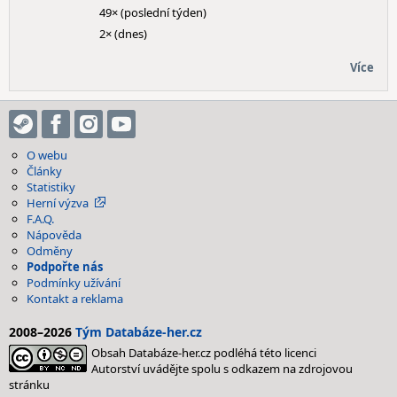
49× (poslední týden)
2× (dnes)
Více
O webu
Články
Statistiky
Herní výzva
F.A.Q.
Nápověda
Odměny
Podpořte nás
Podmínky užívání
Kontakt a reklama
2008–2026
Tým Databáze-her.cz
Obsah Databáze-her.cz podléhá této licenci
Autorství uvádějte spolu s odkazem na zdrojovou
stránku