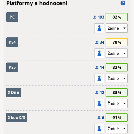
Platformy a hodnocení
82
PC
193
78
PS4
34
82
PS5
14
83
XOne
12
91
XboxX/S
6