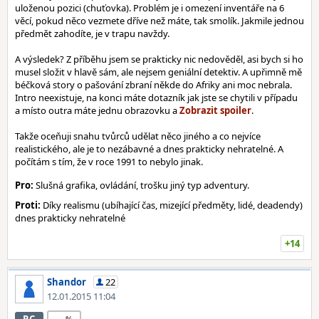
uloženou pozici (chuťovka). Problém je i omezení inventáře na 6
věcí, pokud něco vezmete dříve než máte, tak smolík. Jakmile jednou
předmět zahodíte, je v trapu navždy.
A výsledek? Z příběhu jsem se prakticky nic nedověděl, asi bych si ho
musel složit v hlavě sám, ale nejsem geniální detektiv. A upřimně mě
béčková story o pašování zbraní někde do Afriky ani moc nebrala.
Intro neexistuje, na konci máte dotazník jak jste se chytili v případu
a místo outra máte jednu obrazovku a
.
Takže oceňuji snahu tvůrců udělat něco jiného a co nejvíce
realistického, ale je to nezábavné a dnes prakticky nehratelné. A
počítám s tím, že v roce 1991 to nebylo jinak.
Pro:
Slušná grafika, ovládání, trošku jiný typ adventury.
Proti:
Díky realismu (ubíhající čas, mizející předměty, lidé, deadendy)
dnes prakticky nehratelné
+14
Shandor
22
12.01.2015 11:04
--