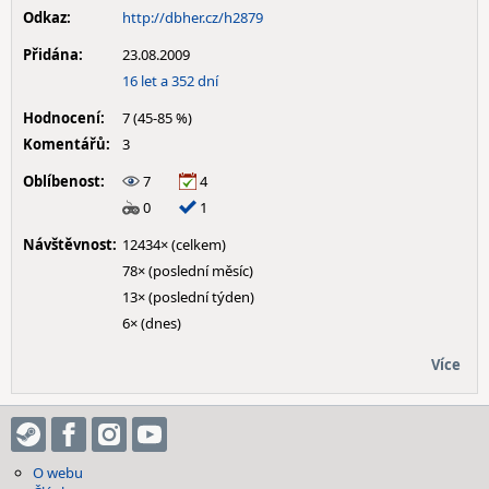
Odkaz:
http://dbher.cz/h2879
Přidána:
23.08.2009
16 let a 352 dní
Hodnocení:
7 (45-85 %)
Komentářů:
3
Oblíbenost:
7
4
0
1
Návštěvnost:
12434× (celkem)
78× (poslední měsíc)
13× (poslední týden)
6× (dnes)
Více
O webu