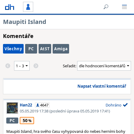
Maupiti Island
Komentáře
Všechny
PC
AtST
Amiga
Seřadit:
Napsat vlastní komentář
Han22
4647
Dohráno
05.05.2019 17:38
(poslední úprava 05.05.2019 17:41)
50
PC
Maupiti Island, hra svého času vyhypovaná do nebes herními bohy