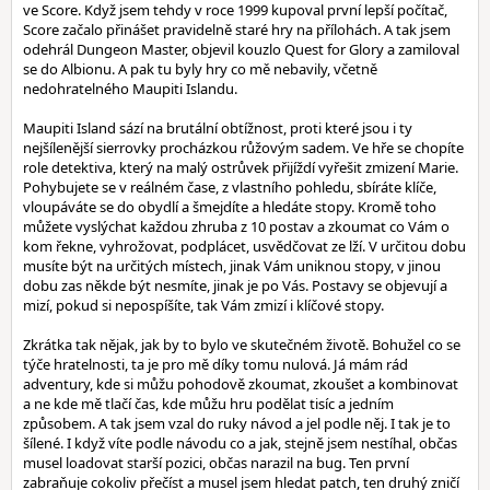
ve Score. Když jsem tehdy v roce 1999 kupoval první lepší počítač,
Score začalo přinášet pravidelně staré hry na přílohách. A tak jsem
odehrál Dungeon Master, objevil kouzlo Quest for Glory a zamiloval
se do Albionu. A pak tu byly hry co mě nebavily, včetně
nedohratelného Maupiti Islandu.
Maupiti Island sází na brutální obtížnost, proti které jsou i ty
nejšílenější sierrovky procházkou růžovým sadem. Ve hře se chopíte
role detektiva, který na malý ostrůvek přijíždí vyřešit zmizení Marie.
Pohybujete se v reálném čase, z vlastního pohledu, sbíráte klíče,
vloupáváte se do obydlí a šmejdíte a hledáte stopy. Kromě toho
můžete vyslýchat každou zhruba z 10 postav a zkoumat co Vám o
kom řekne, vyhrožovat, podplácet, usvědčovat ze lží. V určitou dobu
musíte být na určitých místech, jinak Vám uniknou stopy, v jinou
dobu zas někde být nesmíte, jinak je po Vás. Postavy se objevují a
mizí, pokud si nepospíšíte, tak Vám zmizí i klíčové stopy.
Zkrátka tak nějak, jak by to bylo ve skutečném životě. Bohužel co se
týče hratelnosti, ta je pro mě díky tomu nulová. Já mám rád
adventury, kde si můžu pohodově zkoumat, zkoušet a kombinovat
a ne kde mě tlačí čas, kde můžu hru podělat tisíc a jedním
způsobem. A tak jsem vzal do ruky návod a jel podle něj. I tak je to
šílené. I když víte podle návodu co a jak, stejně jsem nestíhal, občas
musel loadovat starší pozici, občas narazil na bug. Ten první
zabraňuje cokoliv přečíst a musel jsem hledat patch, ten druhý zničí