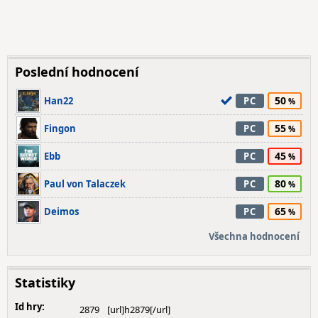
Poslední hodnocení
50
Han22
PC
55
Fingon
PC
45
Ebb
PC
80
Paul von Talaczek
PC
65
Deimos
PC
Všechna hodnocení
Statistiky
Id hry:
2879