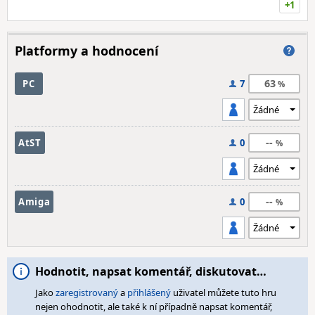
+1
Platformy a hodnocení
63
PC
7
--
AtST
0
--
Amiga
0
Hodnotit, napsat komentář, diskutovat…
Jako
zaregistrovaný
a
přihlášený
uživatel můžete tuto hru
nejen ohodnotit, ale také k ní případně napsat komentář,