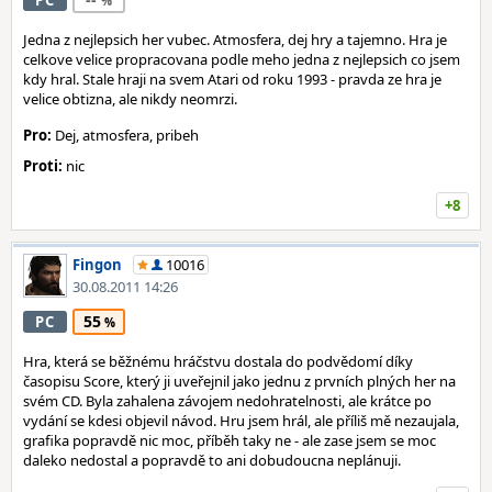
PC
Jedna z nejlepsich her vubec. Atmosfera, dej hry a tajemno. Hra je
celkove velice propracovana podle meho jedna z nejlepsich co jsem
kdy hral. Stale hraji na svem Atari od roku 1993 - pravda ze hra je
velice obtizna, ale nikdy neomrzi.
Pro:
Dej, atmosfera, pribeh
Proti:
nic
+8
Fingon
10016
30.08.2011 14:26
55
PC
Hra, která se běžnému hráčstvu dostala do podvědomí díky
časopisu Score, který ji uveřejnil jako jednu z prvních plných her na
svém CD. Byla zahalena závojem nedohratelnosti, ale krátce po
vydání se kdesi objevil návod. Hru jsem hrál, ale příliš mě nezaujala,
grafika popravdě nic moc, příběh taky ne - ale zase jsem se moc
daleko nedostal a popravdě to ani dobudoucna neplánuji.