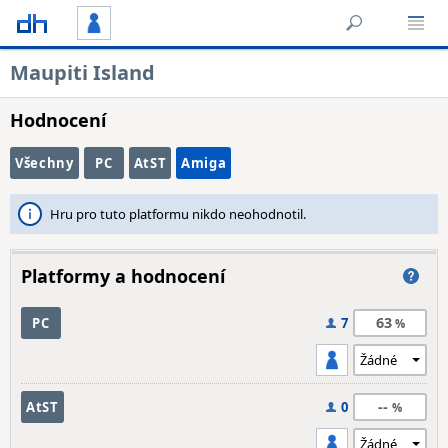
Maupiti Island
Hodnocení
Všechny
PC
AtST
Amiga
Hru pro tuto platformu nikdo neohodnotil.
Platformy a hodnocení
63
PC
7
--
AtST
0