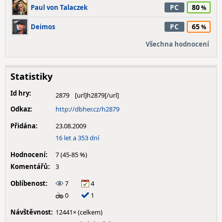
80
Paul von Talaczek
PC
65
Deimos
PC
Všechna hodnocení
Statistiky
Id hry:
2879
Odkaz:
http://dbher.cz/h2879
Přidána:
23.08.2009
16 let a 353 dní
Hodnocení:
7 (45-85 %)
Komentářů:
3
Oblíbenost:
7
4
0
1
Návštěvnost:
12441× (celkem)