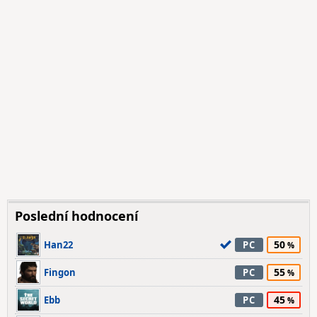
Poslední hodnocení
50
Han22
PC
55
Fingon
PC
45
Ebb
PC