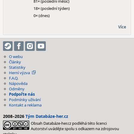
81× (poslední měsíc)
18× (poslední týden)
0× (dnes)
Více
O webu
Články
Statistiky
Herní výzva
F.A.Q.
Nápověda
Odměny
Podpořte nás
Podmínky užívání
Kontakt a reklama
2008–2026
Tým Databáze-her.cz
Obsah Databáze-her.cz podléhá této licenci
Autorství uvádějte spolu s odkazem na zdrojovou