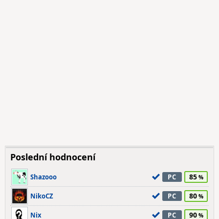
Poslední hodnocení
85
Shazooo
PC
80
NikoCZ
PC
90
Nix
PC