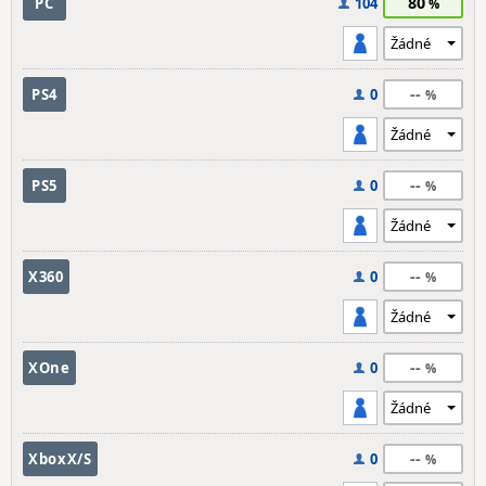
80
PC
104
--
PS4
0
--
PS5
0
--
X360
0
--
XOne
0
--
XboxX/S
0