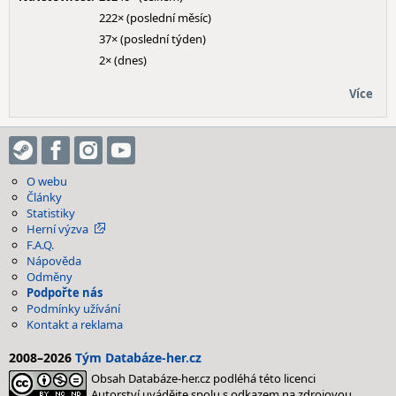
222× (poslední měsíc)
37× (poslední týden)
2× (dnes)
Více
O webu
Články
Statistiky
Herní výzva
F.A.Q.
Nápověda
Odměny
Podpořte nás
Podmínky užívání
Kontakt a reklama
2008–2026
Tým Databáze-her.cz
Obsah Databáze-her.cz podléhá této licenci
Autorství uvádějte spolu s odkazem na zdrojovou