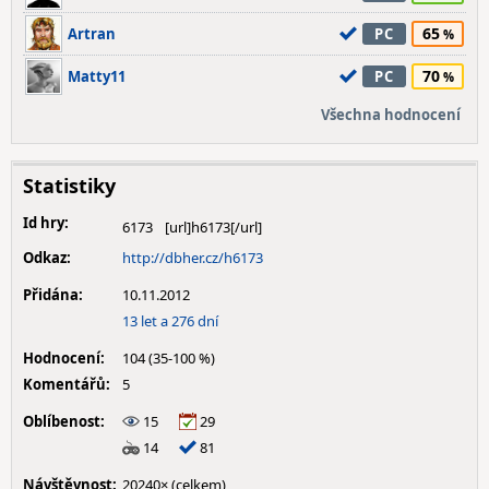
65
Artran
PC
70
Matty11
PC
Všechna hodnocení
Statistiky
Id hry:
6173
Odkaz:
http://dbher.cz/h6173
Přidána:
10.11.2012
13 let a 276 dní
Hodnocení:
104 (35-100 %)
Komentářů:
5
Oblíbenost:
15
29
14
81
Návštěvnost:
20240× (celkem)