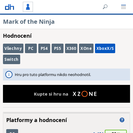
Mark of the Ninja
Hodnocení
Všechny
PC
PS4
PS5
X360
XOne
XboxX/S
Switch
Hru pro tuto platformu nikdo neohodnotil.
Kupte si hru na
Platformy a hodnocení