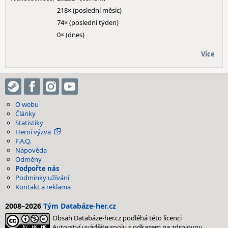
218× (poslední měsíc)
74× (poslední týden)
0× (dnes)
Více
O webu
Články
Statistiky
Herní výzva
F.A.Q.
Nápověda
Odměny
Podpořte nás
Podmínky užívání
Kontakt a reklama
2008–2026
Tým Databáze-her.cz
Obsah Databáze-her.cz podléhá této licenci
Autorství uvádějte spolu s odkazem na zdrojovou