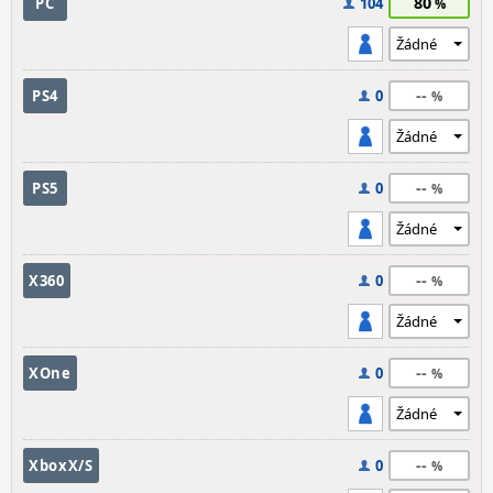
80
PC
104
--
PS4
0
--
PS5
0
--
X360
0
--
XOne
0
--
XboxX/S
0