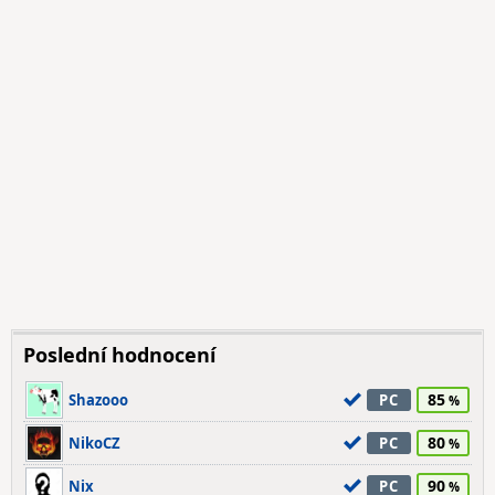
Poslední hodnocení
85
Shazooo
PC
80
NikoCZ
PC
90
Nix
PC