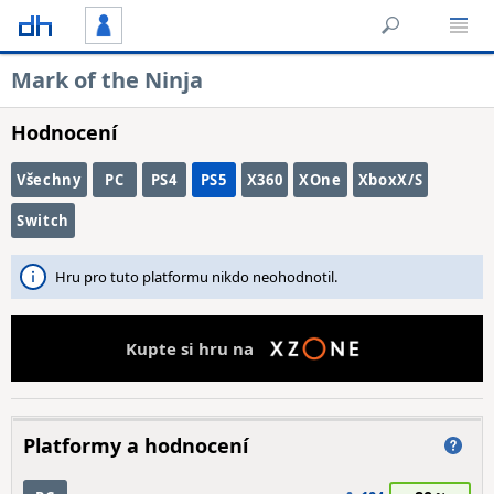
Mark of the Ninja
Hodnocení
Všechny
PC
PS4
PS5
X360
XOne
XboxX/S
Switch
Hru pro tuto platformu nikdo neohodnotil.
Kupte si hru na
Platformy a hodnocení