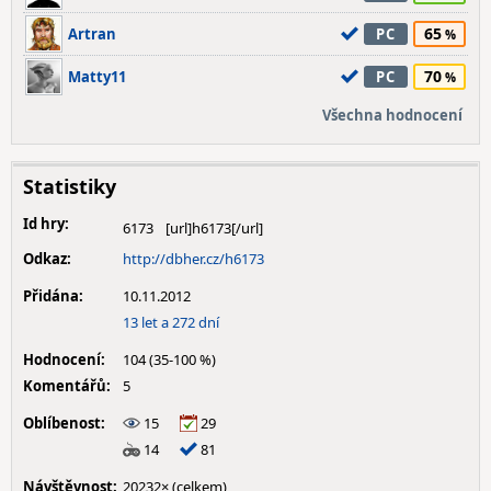
65
Artran
PC
70
Matty11
PC
Všechna hodnocení
Statistiky
Id hry:
6173
Odkaz:
http://dbher.cz/h6173
Přidána:
10.11.2012
13 let a 272 dní
Hodnocení:
104 (35-100 %)
Komentářů:
5
Oblíbenost:
15
29
14
81
Návštěvnost:
20232× (celkem)