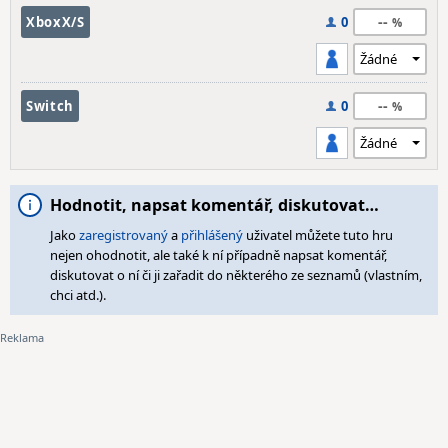
--
XboxX/S
0
--
Switch
0
Hodnotit, napsat komentář, diskutovat…
Jako
zaregistrovaný
a
přihlášený
uživatel můžete tuto hru
nejen ohodnotit, ale také k ní případně napsat komentář,
diskutovat o ní či ji zařadit do některého ze seznamů (vlastním,
chci atd.).