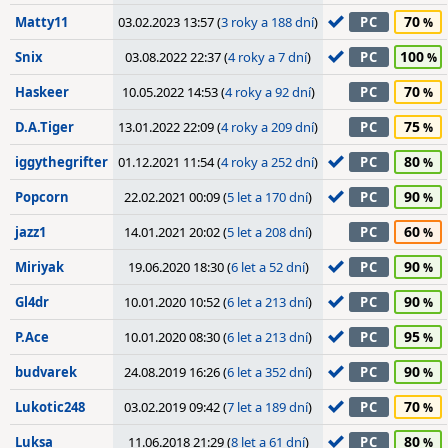
70
Matty11
03.02.2023 13:57 (
3 roky a 188 dní
)
PC
100
Snix
03.08.2022 22:37 (
4 roky a 7 dní
)
PC
70
Haskeer
10.05.2022 14:53 (
4 roky a 92 dní
)
PC
75
D.A.Tiger
13.01.2022 22:09 (
4 roky a 209 dní
)
PC
80
iggythegrifter
01.12.2021 11:54 (
4 roky a 252 dní
)
PC
90
Popcorn
22.02.2021 00:09 (
5 let a 170 dní
)
PC
60
jazz1
14.01.2021 20:02 (
5 let a 208 dní
)
PC
90
Miriyak
19.06.2020 18:30 (
6 let a 52 dní
)
PC
90
Gl4dr
10.01.2020 10:52 (
6 let a 213 dní
)
PC
95
P.Ace
10.01.2020 08:30 (
6 let a 213 dní
)
PC
90
budvarek
24.08.2019 16:26 (
6 let a 352 dní
)
PC
70
Lukotic248
03.02.2019 09:42 (
7 let a 189 dní
)
PC
80
Luksa
11.06.2018 21:29 (
8 let a 61 dní
)
PC