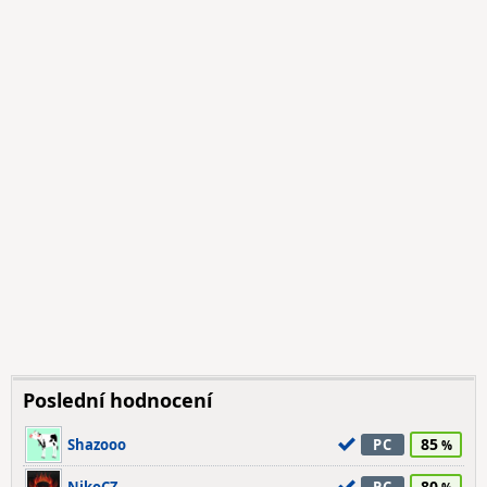
Poslední hodnocení
85
Shazooo
PC
80