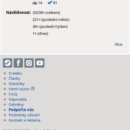
14
81
Návštěvnost:
20239× (celkem)
221× (poslední měsíc)
36× (poslední týden)
1× (dnes)
Více
O webu
Články
Statistiky
Herní výzva
F.A.Q.
Nápověda
Odměny
Podpořte nás
Podmínky užívání
Kontakt a reklama