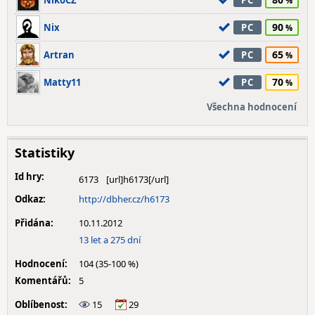
NikoCZ
PC
90
Nix
PC
65
Artran
PC
70
Matty11
PC
Všechna hodnocení
Statistiky
Id hry:
6173
Odkaz:
http://dbher.cz/h6173
Přidána:
10.11.2012
13 let a 275 dní
Hodnocení:
104 (35-100 %)
Komentářů:
5
Oblíbenost:
15
29