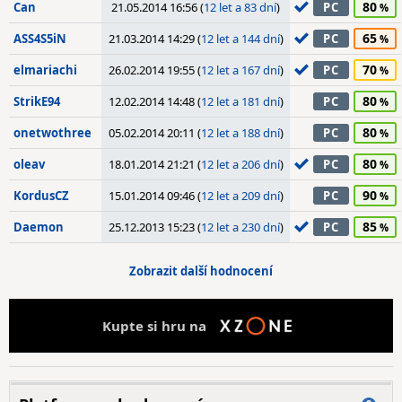
80
Can
21.05.2014 16:56 (
12 let a 83 dní
)
PC
65
ASS4S5iN
21.03.2014 14:29 (
12 let a 144 dní
)
PC
70
elmariachi
26.02.2014 19:55 (
12 let a 167 dní
)
PC
80
StrikE94
12.02.2014 14:48 (
12 let a 181 dní
)
PC
80
onetwothree
05.02.2014 20:11 (
12 let a 188 dní
)
PC
80
oleav
18.01.2014 21:21 (
12 let a 206 dní
)
PC
90
KordusCZ
15.01.2014 09:46 (
12 let a 209 dní
)
PC
85
Daemon
25.12.2013 15:23 (
12 let a 230 dní
)
PC
Zobrazit další hodnocení
Kupte si hru na