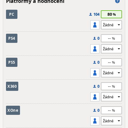
Platformy a hodnocení
80
PC
104
--
PS4
0
--
PS5
0
--
X360
0
--
XOne
0