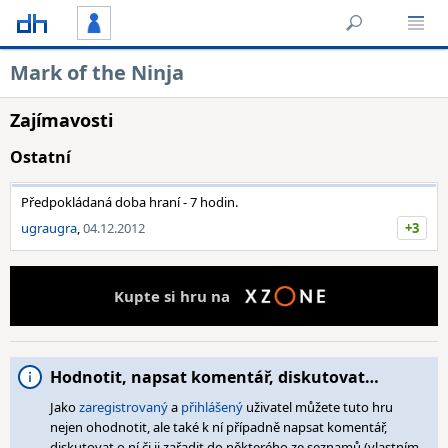
Mark of the Ninja
Zajímavosti
Ostatní
Předpokládaná doba hraní - 7 hodin.
ugraugra
,
04.12.2012
+3
Kupte si hru na
Hodnotit, napsat komentář, diskutovat…
Jako
zaregistrovaný
a
přihlášený
uživatel můžete tuto hru
nejen ohodnotit, ale také k ní případně napsat komentář,
diskutovat o ní či ji zařadit do některého ze seznamů (vlastním,