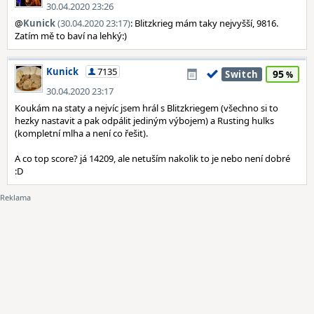
30.04.2020 23:26
@
Kunick
(30.04.2020 23:17)
: Blitzkrieg mám taky nejvyšší, 9816.
Zatím mě to baví na lehký:)
Kunick
7135
95
Switch
30.04.2020 23:17
Koukám na staty a nejvíc jsem hrál s Blitzkriegem (všechno si to
hezky nastavit a pak odpálit jediným výbojem) a Rusting hulks
(kompletní mlha a není co řešit).
A co top score? já 14209, ale netuším nakolik to je nebo není dobré
:D