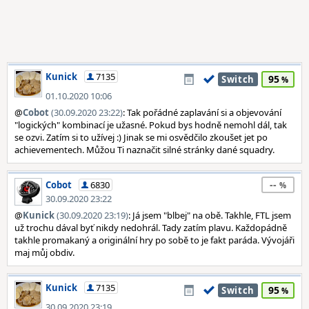
Kunick
7135
95
Switch
01.10.2020 10:06
@
Cobot
(30.09.2020 23:22)
: Tak pořádné zaplavání si a objevování
"logických" kombinací je užasné. Pokud bys hodně nemohl dál, tak
se ozvi. Zatím si to užívej :) Jinak se mi osvědčilo zkoušet jet po
achievementech. Můžou Ti naznačit silné stránky dané squadry.
--
Cobot
6830
30.09.2020 23:22
@
Kunick
(30.09.2020 23:19)
: Já jsem "blbej" na obě. Takhle, FTL jsem
už trochu dával byť nikdy nedohrál. Tady zatím plavu. Každopádně
takhle promakaný a originální hry po sobě to je fakt paráda. Vývojáři
maj můj obdiv.
Kunick
7135
95
Switch
30.09.2020 23:19