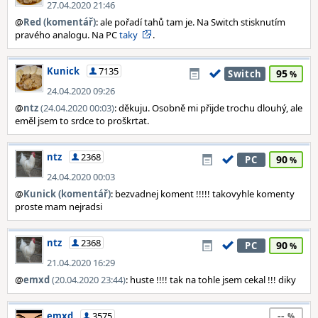
27.04.2020 21:46
@
Red (komentář)
: ale pořadí tahů tam je. Na Switch stisknutím
pravého analogu. Na PC
taky
.
Kunick
7135
95
Switch
24.04.2020 09:26
@
ntz
(24.04.2020 00:03)
: děkuju. Osobně mi přijde trochu dlouhý, ale
eměl jsem to srdce to proškrtat.
ntz
2368
90
PC
24.04.2020 00:03
@
Kunick (komentář)
: bezvadnej koment !!!!! takovyhle komenty
proste mam nejradsi
ntz
2368
90
PC
21.04.2020 16:29
@
emxd
(20.04.2020 23:44)
: huste !!!! tak na tohle jsem cekal !!! diky
--
emxd
3575