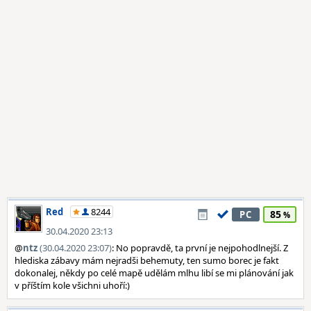
Red
8244
85
PC
30.04.2020 23:13
@
ntz
(30.04.2020 23:07)
: No popravdě, ta první je nejpohodlnejší. Z
hlediska zábavy mám nejradši behemuty, ten sumo borec je fakt
dokonalej, někdy po celé mapě udělám mlhu libí se mi plánování jak
v příštím kole všichni uhoří:)