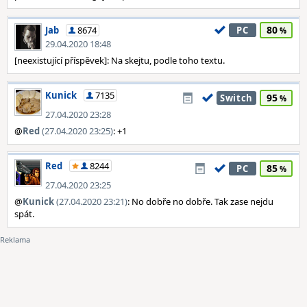
80
Jab
8674
PC
29.04.2020 18:48
[neexistující příspěvek]: Na skejtu, podle toho textu.
Kunick
7135
95
Switch
27.04.2020 23:28
@
Red
(27.04.2020 23:25)
: +1
Red
8244
85
PC
27.04.2020 23:25
@
Kunick
(27.04.2020 23:21)
: No dobře no dobře. Tak zase nejdu
spát.