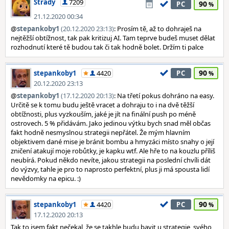
Strady
7209
90
PC
21.12.2020 00:34
@
stepankoby1
(20.12.2020 23:13)
: Prosím tě, až to dohraješ na
nejtěžší obtížnost, tak pak kritizuj AI. Tam teprve budeš muset dělat
rozhodnutí které tě budou tak či tak hodně bolet. Držím ti palce
90
stepankoby1
4420
PC
20.12.2020 23:13
@
stepankoby1
(17.12.2020 20:13)
: Na třetí pokus dohráno na easy.
Určitě se k tomu budu ještě vracet a dohraju to i na dvě těžší
obtížnosti, plus vyzkouším, jaké je jít na finální push po méně
ostrovech. 5 % přidávám. Jako jedinou výtku bych snad měl občas
fakt hodně nesmyslnou strategii nepřátel. Že mým hlavním
objektivem dané mise je bránit bombu a hmyzáci místo snahy o její
zničení atakují moje robůtky, je kapku wtf. Ale hře to na kouzlu příliš
neubírá. Pokud někdo nevíte, jakou strategii na poslední chvíli dát
do výzvy, tahle je pro to naprosto perfektní, plus ji má spousta lidí
nevědomky na epicu. :)
90
stepankoby1
4420
PC
17.12.2020 20:13
Tak to jsem fakt nečekal, že se takhle budu bavit u strategie, svého