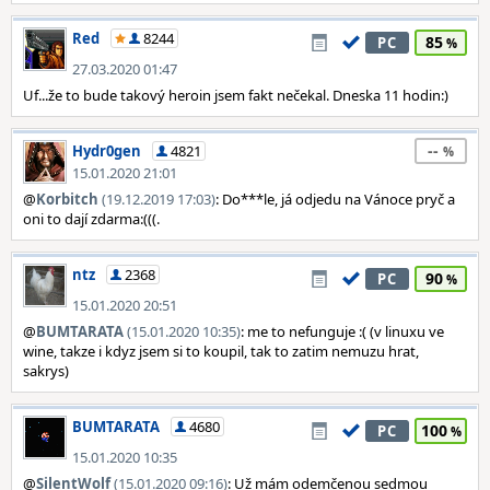
Red
8244
85
PC
27.03.2020 01:47
Uf...že to bude takový heroin jsem fakt nečekal. Dneska 11 hodin:)
--
Hydr0gen
4821
15.01.2020 21:01
@
Korbitch
(19.12.2019 17:03)
: Do***le, já odjedu na Vánoce pryč a
oni to dají zdarma:(((.
ntz
2368
90
PC
15.01.2020 20:51
@
BUMTARATA
(15.01.2020 10:35)
: me to nefunguje :( (v linuxu ve
wine, takze i kdyz jsem si to koupil, tak to zatim nemuzu hrat,
sakrys)
BUMTARATA
4680
100
PC
15.01.2020 10:35
@
SilentWolf
(15.01.2020 09:16)
: Už mám odemčenou sedmou