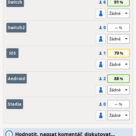
91
Switch
6
--
Switch2
0
70
iOS
1
88
Android
2
--
Stadia
0
Hodnotit, napsat komentář, diskutovat…