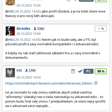
26.10.2022 15:30
@
ntz
(26.10.2022 14:43)
: jako profil zůstává, a je na tobě, ktere nove
featury si pro nový běh aktivuješ.
--
Atreides
3366
26.10.2022 15:04
@
ntz
(26.10.2022 14:43)
: Nevím jak to bude tady, ale u FTL byl
původní profil a savy normálně kompatibilní i s Advanced edicí.
A kdyby ne, tak stačí zálohovat základní hru a i savy (normálně v
dokumentech).
ntz
2368
90
PC
26.10.2022 14:43
https://intothebreach.fandom.com/wiki/Advanced_Edition
tvl, je normalni to cely znovu odehrat abych ziskal vsechny
"ačívmenty" (zlataky) nez si teda nainstaluju tu advanced edici .. to
potom budu hrat cely znovu ? predpokladam, ze starsi sejvy (profil)
asi v advanced verzi nepujde ..