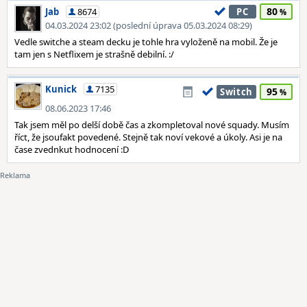
80
Jab
8674
PC
04.03.2024 23:02 (poslední úprava 05.03.2024 08:29)
Vedle switche a steam decku je tohle hra vyloženě na mobil. Že je
tam jen s Netflixem je strašně debilní. :/
Kunick
7135
95
Switch
08.06.2023 17:46
Tak jsem měl po delší době čas a zkompletoval nové squady. Musím
říct, že jsoufakt povedené. Stejně tak noví vekové a úkoly. Asi je na
čase zvednkut hodnocení :D