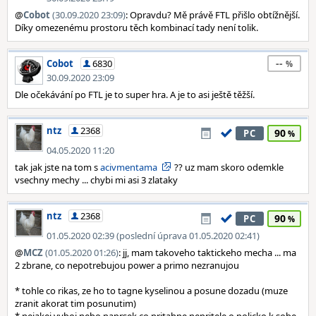
@
Cobot
(30.09.2020 23:09)
: Opravdu? Mě právě FTL přišlo obtížnější.
Díky omezenému prostoru těch kombinací tady není tolik.
--
Cobot
6830
30.09.2020 23:09
Dle očekávání po FTL je to super hra. A je to asi ještě těžší.
ntz
2368
90
PC
04.05.2020 11:20
tak jak jste na tom s
acivmentama
?? uz mam skoro odemkle
vsechny mechy ... chybi mi asi 3 zlataky
ntz
2368
90
PC
01.05.2020 02:39 (poslední úprava 01.05.2020 02:41)
@
MCZ
(01.05.2020 01:26)
: jj, mam takoveho taktickeho mecha ... ma
2 zbrane, co nepotrebujou power a primo nezranujou
* tohle co rikas, ze ho to tagne kyselinou a posune dozadu (muze
zranit akorat tim posunutim)