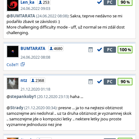
90
Len_ka
253
PC
24.06.2022 09:03
@
BUMTARATA
(24.06.2022 08:08)
: Sakra, teprve nedávno se mi
podařilo zbavit se závislosti :)
More challenging difficulty mode - uff, už normal se mi zdál dost
challenging.
BUMTARATA
4680
100
PC
24.06.2022 08:08
Cože?!
ntz
2368
90
PC
21.12.2020 01:18
@
stepankoby1
(20.12.2020 23:13)
haha ...
@
Strady
(21.12.2020 00:34)
: presne ... ja to na nejtezsi obtiznost
samozrejme ani nedohral .. uz ta druha obtiznost je vyznamnej skok
.. samozrejme jde o kompozici letky .. nektere letky jsou proste
vyznamne jednodussi nez jine