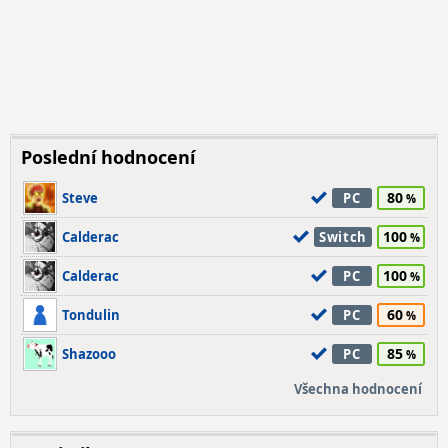
Poslední hodnocení
80
Steve
PC
100
Calderac
Switch
100
Calderac
PC
60
Tondulin
PC
85
Shazooo
PC
Všechna hodnocení