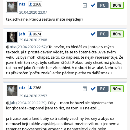
ntz
2368
90
PC
30.04.2020 23:07
tak schvalne, kterou sestavu mate nejradeji ?
80
Jab
8674
PC
29.04.2020 23:08
@
ntz
(29.04.2020 22:57)
: To nevím, co hledáš za jinotaje v mých
textech. Já ti prostě dávám vědět, že se to špatně čte. A ve svém
věku už bys mohl chápat, že to, co napíšeš, tě nějak reprezentuje. Že
jsem trefil ten skejt bylo celkem štěstí. Pokud tedy chceš má pluska,
tak na mě jako čtenáře ber více ohled. V diskuzi btw také. Nehrozí ti
tu překročení počtu znaků a tím pádem platba za další smsku.
ntz
2368
90
PC
29.04.2020 22:57
@
Jab
(29.04.2020 22:39)
: Diky ... mam bohuzel ale hipsterskeho
longboarda - zapomel jsem to rict, na tom TH nejezdi ..
ja ti zase budu fandit aby se ti splnily vsechny tve sny a abys uz
nemusel bejt takhle zapsklej a oscilovat mezi servilitou k jednem a
temer az povyseneckou aroganci a nepratelstvi k druhejm