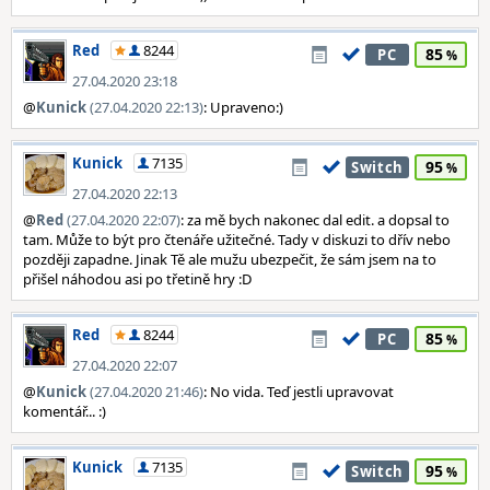
Red
8244
85
PC
27.04.2020 23:18
@
Kunick
(27.04.2020 22:13)
: Upraveno:)
Kunick
7135
95
Switch
27.04.2020 22:13
@
Red
(27.04.2020 22:07)
: za mě bych nakonec dal edit. a dopsal to
tam. Může to být pro čtenáře užitečné. Tady v diskuzi to dřív nebo
později zapadne. Jinak Tě ale mužu ubezpečit, že sám jsem na to
přišel náhodou asi po třetině hry :D
Red
8244
85
PC
27.04.2020 22:07
@
Kunick
(27.04.2020 21:46)
: No vida. Teď jestli upravovat
komentář... :)
Kunick
7135
95
Switch