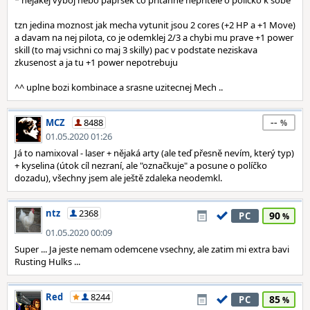
* nejakej vyboj nebo paprsek co pritahne nepritele o policko k sobe
tzn jedina moznost jak mecha vytunit jsou 2 cores (+2 HP a +1 Move)
a davam na nej pilota, co je odemklej 2/3 a chybi mu prave +1 power
skill (to maj vsichni co maj 3 skilly) pac v podstate neziskava
zkusenost a ja tu +1 power nepotrebuju
^^ uplne bozi kombinace a srasne uzitecnej Mech ..
--
MCZ
8488
01.05.2020 01:26
Já to namixoval - laser + nějaká arty (ale teď přesně nevím, který typ)
+ kyselina (útok cíl nezraní, ale "označkuje" a posune o políčko
dozadu), všechny jsem ale ještě zdaleka neodemkl.
ntz
2368
90
PC
01.05.2020 00:09
Super ... Ja jeste nemam odemcene vsechny, ale zatim mi extra bavi
Rusting Hulks ...
Red
8244
85
PC