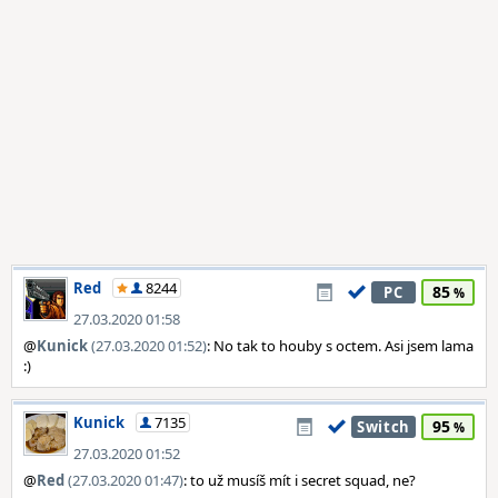
Red
8244
85
PC
27.03.2020 01:58
@
Kunick
(27.03.2020 01:52)
: No tak to houby s octem. Asi jsem lama
:)
Kunick
7135
95
Switch
27.03.2020 01:52
@
Red
(27.03.2020 01:47)
: to už musíš mít i secret squad, ne?