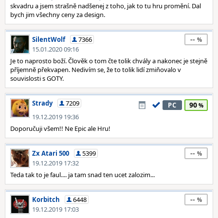
skvadru a jsem strašně nadšenej z toho, jak to tu hru promění. Dal
bych jim všechny ceny za design.
--
SilentWolf
7366
15.01.2020 09:16
Je to naprosto boží. Člověk o tom čte tolik chvály a nakonec je stejně
příjemně překvapen. Nedivím se, že to tolik lidí zmiňovalo v
souvislosti s GOTY.
Strady
7209
90
PC
19.12.2019 19:36
Doporučuji všem!! Ne Epic ale Hru!
--
Zx Atari 500
5399
19.12.2019 17:32
Teda tak to je faul.... ja tam snad ten ucet zalozim...
--
Korbitch
6448
19.12.2019 17:03