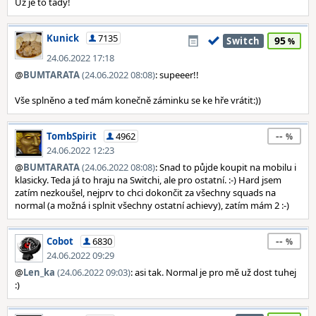
Už je to tady!
Kunick
7135
95
Switch
24.06.2022 17:18
@
BUMTARATA
(24.06.2022 08:08)
: supeeer!!
Vše splněno a teď mám konečně záminku se ke hře vrátit:))
--
TombSpirit
4962
24.06.2022 12:23
@
BUMTARATA
(24.06.2022 08:08)
: Snad to půjde koupit na mobilu i
klasicky. Teda já to hraju na Switchi, ale pro ostatní. :-) Hard jsem
zatím nezkoušel, nejprv to chci dokončit za všechny squads na
normal (a možná i splnit všechny ostatní achievy), zatím mám 2 :-)
--
Cobot
6830
24.06.2022 09:29
@
Len_ka
(24.06.2022 09:03)
: asi tak. Normal je pro mě už dost tuhej
:)