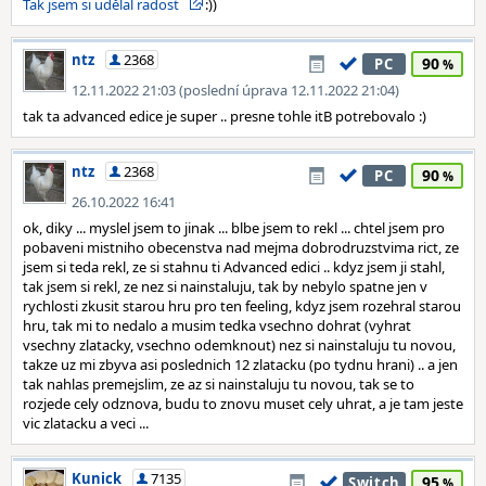
Tak jsem si udělal radost
:))
ntz
2368
90
PC
12.11.2022 21:03 (poslední úprava 12.11.2022 21:04)
tak ta advanced edice je super .. presne tohle itB potrebovalo :)
ntz
2368
90
PC
26.10.2022 16:41
ok, diky ... myslel jsem to jinak ... blbe jsem to rekl ... chtel jsem pro
pobaveni mistniho obecenstva nad mejma dobrodruzstvima rict, ze
jsem si teda rekl, ze si stahnu ti Advanced edici .. kdyz jsem ji stahl,
tak jsem si rekl, ze nez si nainstaluju, tak by nebylo spatne jen v
rychlosti zkusit starou hru pro ten feeling, kdyz jsem rozehral starou
hru, tak mi to nedalo a musim tedka vsechno dohrat (vyhrat
vsechny zlatacky, vsechno odemknout) nez si nainstaluju tu novou,
takze uz mi zbyva asi poslednich 12 zlatacku (po tydnu hrani) .. a jen
tak nahlas premejslim, ze az si nainstaluju tu novou, tak se to
rozjede cely odznova, budu to znovu muset cely uhrat, a je tam jeste
vic zlatacku a veci ...
Kunick
7135
95
Switch