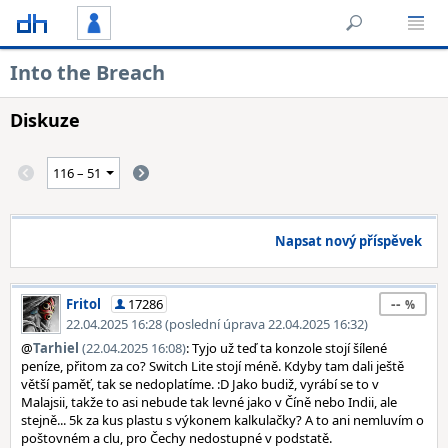
Into the Breach
Diskuze
Napsat nový příspěvek
--
Fritol
17286
22.04.2025 16:28 (poslední úprava 22.04.2025 16:32)
@
Tarhiel
(22.04.2025 16:08)
: Tyjo už teď ta konzole stojí šílené
peníze, přitom za co? Switch Lite stojí méně. Kdyby tam dali ještě
větší paměť, tak se nedoplatíme. :D Jako budiž, vyrábí se to v
Malajsii, takže to asi nebude tak levné jako v Číně nebo Indii, ale
stejně... 5k za kus plastu s výkonem kalkulačky? A to ani nemluvím o
poštovném a clu, pro Čechy nedostupné v podstatě.