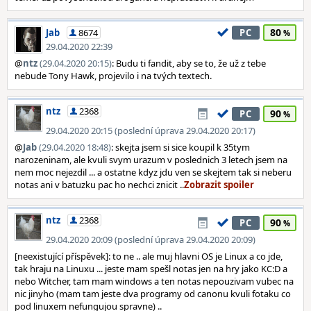
80
Jab
8674
PC
29.04.2020 22:39
@
ntz
(29.04.2020 20:15)
: Budu ti fandit, aby se to, že už z tebe
nebude Tony Hawk, projevilo i na tvých textech.
ntz
2368
90
PC
29.04.2020 20:15 (poslední úprava 29.04.2020 20:17)
@
Jab
(29.04.2020 18:48)
: skejta jsem si sice koupil k 35tym
narozeninam, ale kvuli svym urazum v poslednich 3 letech jsem na
nem moc nejezdil ... a ostatne kdyz jdu ven se skejtem tak si neberu
notas ani v batuzku pac ho nechci znicit ..
ntz
2368
90
PC
29.04.2020 20:09 (poslední úprava 29.04.2020 20:09)
[neexistující příspěvek]: to ne .. ale muj hlavni OS je Linux a co jde,
tak hraju na Linuxu ... jeste mam spešl notas jen na hry jako KC:D a
nebo Witcher, tam mam windows a ten notas nepouzivam vubec na
nic jinyho (mam tam jeste dva programy od canonu kvuli fotaku co
pod linuxem nefungujou spravne) ..