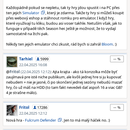
Každopádně pokud se nepletu, tak ty hry jdou spustit i na PC přes
ten jejich
Simulator
, který je zdarma. Takže ty hry si můžeš koupit
přes webový eshop a stáhnout romku pro emulator. I když hry,
které využívají tu kliku, budou asi voser takhle. Netuším však, jak to
funguje v případě těch Season her. Ještě je možnost, že to vydají
samostatně na Itchi pak.
Někdy ten jejich emulator chci zkusit, rád bych si zahrál
Bloom
. :)
--
Tarhiel
5999
22.04.2025 16:08
@
Fritol
(22.04.2025 12:12)
: Ajta krajta - ako tá konzolka môže byť
zaujímavá pre isté niche publikum, ale kvôli jednej hre si ju kupovať
nebudem + nie je jasné, či po skončení jednej sezóny nebudú mazať
hry, čo už máš na HDD (to tam fakt nevedeli dať aspoň 16 a viac GB?
4 je strašne málo).
--
Fritol
17286
22.04.2025 12:12
Nová hra -
Fulcrum Defender
. Jen to má malý háček no. :)