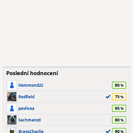
Poslední hodnocení
80
Hammond22
75
Redfield
95
pavlicea
80
Sachmanzd
90
BravoCharlie