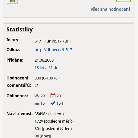
Všechna hodnocení
Statistiky
Id hry:
517
Odkaz:
http://dbher.cz/h517
Přidána:
21.06.2008
18 let a 51 dní
Hodnocení:
300 (0-100 %)
Komentářů:
21
Oblíbenost:
29
20
15
154
Návštěvnost:
35498× (celkem)
172× (poslední měsíc)
30× (poslední týden)
0× (dnes)