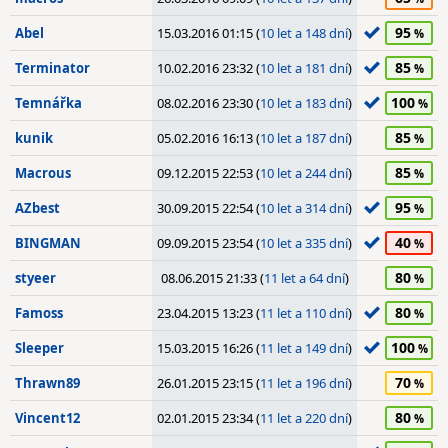
95
Abel
15.03.2016 01:15 (
10 let a 148 dní
)
85
Terminator
10.02.2016 23:32 (
10 let a 181 dní
)
100
Temnářka
08.02.2016 23:30 (
10 let a 183 dní
)
85
kunik
05.02.2016 16:13 (
10 let a 187 dní
)
85
Macrous
09.12.2015 22:53 (
10 let a 244 dní
)
95
AZbest
30.09.2015 22:54 (
10 let a 314 dní
)
40
BINGMAN
09.09.2015 23:54 (
10 let a 335 dní
)
80
styeer
08.06.2015 21:33 (
11 let a 64 dní
)
80
Famoss
23.04.2015 13:23 (
11 let a 110 dní
)
100
Sleeper
15.03.2015 16:26 (
11 let a 149 dní
)
70
Thrawn89
26.01.2015 23:15 (
11 let a 196 dní
)
80
Vincent12
02.01.2015 23:34 (
11 let a 220 dní
)