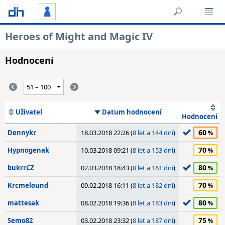
Heroes of Might and Magic IV
Hodnocení
Uživatel
Datum hodnocení
Hodnocení
60
Dennykr
18.03.2018 22:26 (
8 let a 144 dní
)
70
Hypnogenak
10.03.2018 09:21 (
8 let a 153 dní
)
80
bukrrCZ
02.03.2018 18:43 (
8 let a 161 dní
)
70
Krcmelound
09.02.2018 16:11 (
8 let a 182 dní
)
80
mattesak
08.02.2018 19:36 (
8 let a 183 dní
)
75
Semo82
03.02.2018 23:32 (
8 let a 187 dní
)