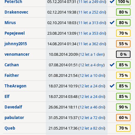
100
PeterSch
05.12.2014 07:31 (
11 let a 249 dní
)
80
Drakenovec
02.12.2014 19:38 (
11 let a 252 dní
)
80
Mirus
02.10.2014 18:03 (
11 let a 313 dní
)
70
PepeJewel
23.08.2014 13:09 (
11 let a 353 dní
)
55
johnny2015
14.08.2014 01:34 (
11 let a 362 dní
)
0
venomancer
10.08.2014 20:09 (
12 let a 1 den
)
85
Cathan
07.08.2014 01:51 (
12 let a 4 dny
)
75
Faither
01.08.2014 21:54 (
12 let a 10 dní
)
85
TheAragon
18.07.2014 10:19 (
12 let a 24 dní
)
85
Elf
18.07.2014 03:48 (
12 let a 24 dní
)
90
Davedalf
26.06.2014 18:11 (
12 let a 46 dní
)
60
pabulator
31.05.2014 15:37 (
12 let a 72 dní
)
70
Queb
21.05.2014 17:36 (
12 let a 82 dní
)