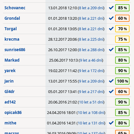
85
Schovanec
13.01.2018 12:10 (
8 let a 209 dní
)
60
Grondal
01.01.2018 13:20 (
8 let a 221 dní
)
70
Torgal
01.01.2018 13:05 (
8 let a 221 dní
)
75
krecma
28.12.2017 20:06 (
8 let a 225 dní
)
85
sunrise686
26.10.2017 12:00 (
8 let a 288 dní
)
80
Markad
25.06.2017 10:13 (
9 let a 46 dní
)
90
yarek
19.02.2017 11:42 (
9 let a 172 dní
)
100
Jarin
13.01.2017 15:55 (
9 let a 209 dní
)
60
Gl4dr
05.01.2017 13:41 (
9 let a 217 dní
)
90
ad142
20.06.2016 21:02 (
10 let a 51 dní
)
85
opicak86
24.04.2016 18:01 (
10 let a 108 dní
)
80
mithe
01.04.2016 14:31 (
10 let a 131 dní
)
65
macros
26.03.2016 09:09 (
10 let a 137 dní
)