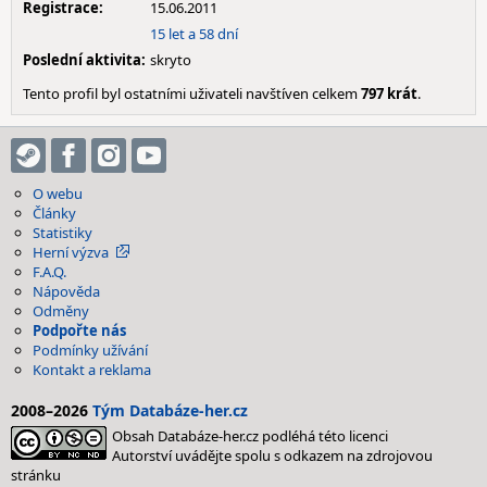
Registrace:
15.06.2011
15 let a 58 dní
Poslední aktivita:
skryto
Tento profil byl ostatními uživateli navštíven celkem
797 krát
.
O webu
Články
Statistiky
Herní výzva
F.A.Q.
Nápověda
Odměny
Podpořte nás
Podmínky užívání
Kontakt a reklama
2008–2026
Tým Databáze-her.cz
Obsah Databáze-her.cz podléhá této licenci
Autorství uvádějte spolu s odkazem na zdrojovou
stránku