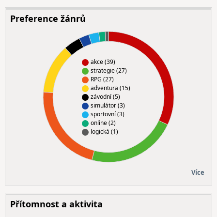
Preference žánrů
akce (39)
strategie (27)
RPG (27)
adventura (15)
závodní (5)
simulátor (3)
sportovní (3)
online (2)
logická (1)
Více
Přítomnost a aktivita