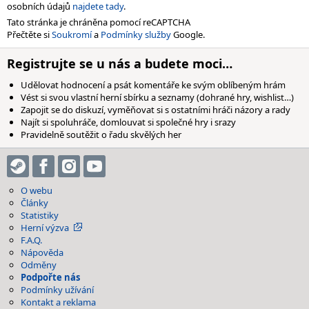
osobních údajů
najdete tady
.
Tato stránka je chráněna pomocí reCAPTCHA
Přečtěte si
Soukromí
a
Podmínky služby
Google.
Registrujte se u nás a budete moci…
Udělovat hodnocení a psát komentáře ke svým oblíbeným hrám
Vést si svou vlastní herní sbírku a seznamy (dohrané hry, wishlist…)
Zapojit se do diskuzí, vyměňovat si s ostatními hráči názory a rady
Najít si spoluhráče, domlouvat si společné hry i srazy
Pravidelně soutěžit o řadu skvělých her
O webu
Články
Statistiky
Herní výzva
F.A.Q.
Nápověda
Odměny
Podpořte nás
Podmínky užívání
Kontakt a reklama