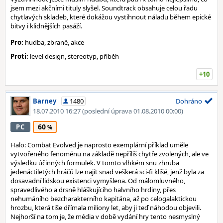
jsem mezi akčními tituly slyšel. Soundtrack obsahuje celou řadu
chytlavých skladeb, které dokážou vystihnout náladu během epické
bitvy i klidnějších pasáží.
Pro:
hudba, zbraně, akce
Proti:
level design, stereotyp, příběh
+10
Barney
1480
Dohráno
18.07.2010 16:27
(poslední úprava 01.08.2010 00:00)
60
PC
Halo: Combat Evolved je naprosto exemplární příklad uměle
vytvořeného fenoménu na základě nepříliš chytře zvolených, ale ve
výsledku účinných formulek. V tomto vlhkém snu zhruba
jedenáctiletých hráčů lze najít snad veškerá sci-fi klišé, jenž byla za
dosavadní lidskou existenci vymyšlena. Od málomluvného,
spravedlivého a drsně hláškujícího halvního hrdiny, přes
nehumáního bezcharakterního kapitána, až po celogalaktickou
hrozbu, která tiše dřímala miliony let, aby ji teď náhodou objevili.
Nejhorší na tom je, že média v době vydání hry tento nesmyslný