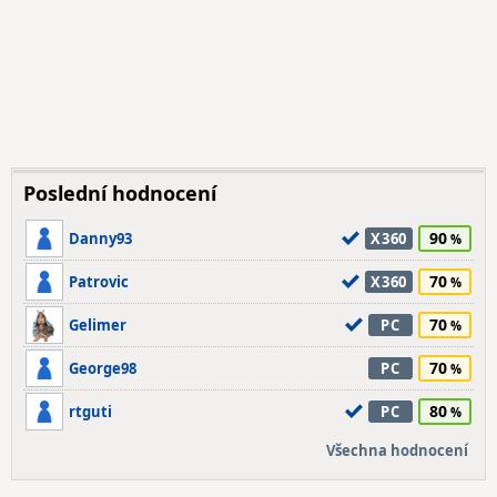
Poslední hodnocení
90
Danny93
X360
70
Patrovic
X360
70
Gelimer
PC
70
George98
PC
80
rtguti
PC
Všechna hodnocení