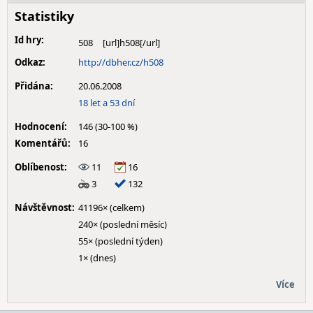
Statistiky
Id hry:
508
Odkaz:
http://dbher.cz/h508
Přidána:
20.06.2008
18 let a 53 dní
Hodnocení:
146 (30-100 %)
Komentářů:
16
Oblíbenost:
11
16
3
132
Návštěvnost:
41196× (celkem)
240× (poslední měsíc)
55× (poslední týden)
1× (dnes)
Více