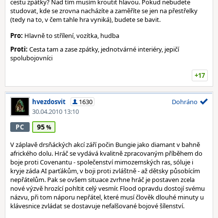
cestu zpátky? Nad tím musím kroutit hlavou. Pokud nebudete
studovat, kde se zrovna nacházíte a zaměříte se jen na přestřelky
(tedy na to, v čem tahle hra vyniká), budete se bavit.
Pro:
Hlavně to střílení, vozítka, hudba
Proti:
Cesta tam a zase zpátky, jednotvárné interiéry, jepičí
spolubojovníci
+17
hvezdosvit
1630
Dohráno
30.04.2010 13:10
95
PC
V záplavě drsňáckých akcí září počin Bungie jako diamant v bahně
afrického dolu. Hráč se vydává kvalitně zpracovaným příběhem do
boje proti Covenantu - společenství mimozemských ras, sóluje i
kryje záda AI parťákům, v boji proti zvláštně - až dětsky působícím
nepřátelům. Pak se ovšem situace zvrhne hráč je postaven zcela
nové výzvě hrozící pohltit celý vesmír. Flood opravdu dostojí svému
názvu, při tom náporu nepřátel, které musí člověk dlouhé minuty u
klávesnice zvládat se dostavuje nefalšované bojové šílenství.