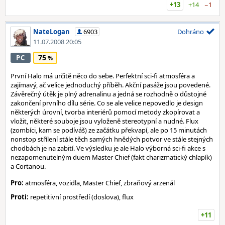
+13
+14
−1
NateLogan
6903
Dohráno
11.07.2008 20:05
75
PC
První Halo má určitě něco do sebe. Perfektní sci-fi atmosféra a
zajímavý, ač velice jednoduchý příběh. Akční pasáže jsou povedené.
Závěrečný útěk je plný adrenalinu a jedná se rozhodně o důstojné
zakončení prvního dílu série. Co se ale velice nepovedlo je design
některých úrovní, tvorba interiérů pomocí metody zkopírovat a
vložit, některé souboje jsou vyloženě stereotypní a nudné. Flux
(zombíci, kam se podíváš) ze začátku překvapí, ale po 15 minutách
nonstop střílení stále těch samých hnědých potvor ve stále stejných
chodbách je na zabití. Ve výsledku je ale Halo výborná sci-fi akce s
nezapomenutelným duem Master Chief (fakt charizmatický chlapík)
a Cortanou.
Pro:
atmosféra, vozidla, Master Chief, zbraňový arzenál
Proti:
repetitivní prostředí (doslova), flux
+11