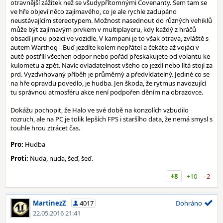
otravnější zážitek než se všudypřítomnými Covenanty. Sem tam se
ve hře objeví něco zajímavého, co je ale rychle zadupáno
neustávajícím stereotypem. Možnost nasednout do různých vehiklů
může být zajímavým prvkem v multiplayeru, kdy každý z hráčů
obsadí jinou pozici ve vozidle. V kampani je to však otrava, zvláště s
autem Warthog - Buď jezdíte kolem nepřátel a čekáte až vojáci v
autě postřílí všechen odpor nebo pořád přeskakujete od volantu ke
kulometu a zpět. Navíc ovladatelnost všeho co jezdí nebo lítá stojí za
prd. Vyzdvihovaný příběh je průměrný a předvídatelný. Jediné co se
na hře opravdu povedlo, je hudba. Jen škoda, že rytmus navozující
tu správnou atmosféru akce není podpořen děním na obrazovce.
Dokážu pochopit, že Halo ve své době na konzolích vzbudilo
rozruch, ale na PC je tolik lepších FPS i staršího data, že nemá smysl s
touhle hrou ztrácet čas.
Pro:
Hudba
Proti:
Nuda, nuda, šeď, šeď.
+8
+10
−2
MartinezZ
4017
Dohráno
22.05.2016 21:41