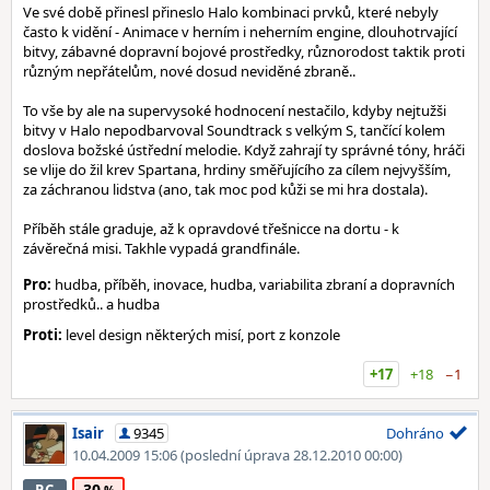
Ve své době přinesl přineslo Halo kombinaci prvků, které nebyly
často k vidění - Animace v herním i neherním engine, dlouhotrvající
bitvy, zábavné dopravní bojové prostředky, různorodost taktik proti
různým nepřátelům, nové dosud neviděné zbraně..
To vše by ale na supervysoké hodnocení nestačilo, kdyby nejtužši
bitvy v Halo nepodbarvoval Soundtrack s velkým S, tančící kolem
doslova božské ústřední melodie. Když zahrají ty správné tóny, hráči
se vlije do žil krev Spartana, hrdiny směřujícího za cílem nejvyšším,
za záchranou lidstva (ano, tak moc pod kůži se mi hra dostala).
Příběh stále graduje, až k opravdové třešnicce na dortu - k
závěrečná misi. Takhle vypadá grandfinále.
Pro:
hudba, příběh, inovace, hudba, variabilita zbraní a dopravních
prostředků.. a hudba
Proti:
level design některých misí, port z konzole
+17
+18
−1
Isair
9345
Dohráno
10.04.2009 15:06
(poslední úprava 28.12.2010 00:00)
30