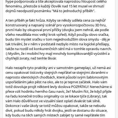
hype podporovala a tiše akceptovala naprostou hloupost celého
fenoménu, přestože si každý člověk nad 15 let musel ve shrnutí
dojmů neodpustil poznámku "Má to jednoduchý příběh".
A ten příběh je fakt hrůza. Kdyby se někdy udílela cena za nejhůř
konstruovaný a napsaný scénář pro vysokorozpočtovou 3D hru,
první Halo by okupoval první příčky (dvojku jsem nehrál, ale podle
všeho neudělala moc velký krok vpřed). Když použiju slovo sračka,
budu tím myslet sračku v tom nejjednodužším slova smyslu - děj je
tak trivální, že v něm v podstatě nezbylo místo na logické přešlapy,
takže na rozdíl od konkurenčních sérií má v tomhle opravdu navrch.
:) Myslím, že i mobilní hry mají mnohdy komplikovanější vyústění a
chytřejší zvraty, než tenhle škvár.
Halo nezapře tyto praktiky ani v samotném gameplayi, už nemá asi
cenu opakovat tisícovky stejných nepřátel se stejnými zbraněmi v
naprosto identických chodbách, které působí svým šablonovitým
uspořádáním jako pěst na oko, ale to je teprve začátek. Halo vám
totiž dovoluje projít některé levly doslova POZPÁTKU! Nenecháme si
přece vzít hodinku herního času navíc, že? Musím říct, že když přijde
na řadu konečně trošku originality co se lokace týče (Library), tak
vám Halo důvěřivost ve vizuální slast oplatí dvakrát tak silně.
Dokonce i vaše úkoly se totiž můžou opakovat, takže se nebudu
divit, pokud budu někdy hrát dvojku, jestli se dostanu do situace,
kdy budu na těch samých místech zabíjet ty samé nepřátele tím