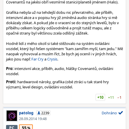
Covenantů na jakési obří vesmírné stanici/planetě jménem (Halo).
Grafika nebyla už na tehdejší dobu nic převratného, ale příběh,
intenzivní akce a v popisu hry již zmíněná audio stránka hry si mě
dokázaly získat. A pokud jde o vracení se do stejných levelů, bylo v
příběhu celkem logicky odůvodněné a projít tutéž mapu, ale z
opačné strany byl většinou zcela odlišný zážitek.
Hodně lidí z mého okolí si také stěžovalo na systém ovládáni
vozidel, který byl řešen systémem "kam zamířím myší, tam jedu." Mě
naopak vyhovoval a musím říct, že bych jej ocenil i v jiných hrách,
jako jsou např.
Far Cry
a
Crysis
.
Pro:
intenzivní akce, příběh, audio, hlášky Covenantů, ovládáni
vozidel.
Proti:
hardwarové nároky, grafika (obé ztráci u tak staré hry
význam), level design, ovládáni vozidel.
+10
+11
−1
patolog
2239
Dohráno
28.09.2014 19:48
55
PC