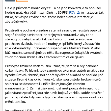
Halo je původem konzolový titul a na jeho konverzi je to bohužel
hodně znát. Hra běží maximálně na 30 FPS,
FOV
je nastaven tak
nízko, že vás po chvilce hraní začne bolet hlava a interface je
zbytečně velký.
Prostředí je podivně prázdné a sterilní a navíc se neustále opakují
stejné chodby a místnosti se stejnými texturami. A aby toho
stereotypu nebylo málo, tak vás tvůrci nutí některé úrovně
procházet dvakrát. Podobně nudný je i příběh, který vás staví do
role kyberneticky upraveného supervojáka Master Chiefa. V jeho
kůži musíte, samozřejmě po několika naprosto šokujících zvratech,
zničit mocnou zbraň Halo a zachránit tím celou galaxii...
Přes výše zmíněné však musím uznat, že jsem se u hry nakonec
celkem bavil. To hlavní, tedy samotnou akci, mají autoři zmáklou na
vysoké úrovni. Zbraně jsou dobře vyvážené a každá se hodí do jiné
situace. Kromě klasických kousků, jako jsou pistole, brokovnice či
sniperka, se dostanete i k několika zajímavým zbraním
mimozemšťanů. Zamrzí však možnost nést pouze dvě najednou.
Jako vítané zpestření jsou zde navíc bojová vozidla. Dobře navržení
jsou i nepřátelé, kdy každý typ představuje novou výzvu a nutí vás
měnit taktiku.
Vyzdvihnout ještě musím hudbu, která patří k tomu nejlepšímu, co