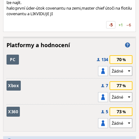
lze najít.
halo:první úder-útok covenantu na zemi,master chief útoči na flotilu
covenantu a LIKVIDUJE JI
-5
+1
−6
Platformy a hodnocení
70
PC
134
77
Xbox
7
73
X360
5