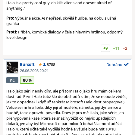
Halo is a pretty cool guy. eh kills aliens and doesnt afraid of
anything."
Pro:
Výbušná akce, AI nepřátel, skvělá hudba, na dobu slušná
grafika
Proti:
Příběh, komické dialogy v čele s hlavním hrdinou, odporný
level design
+9
+11
−2
Bursoft
8788
Dohráno
26.06.2008 20:21
80
PC
Halo jako sérii nenávidím, ale při tom Halo jako hru mám celkem
dost rád. První Halo totiž šlo do obchodů s tím, že se nebude vědět,
jak to dopadne (i když už tenkrát Microsoft Halo dost propagoval).
Velice se mi hra líbila, díky její atmosféře, námětu, její dynamice a
hudbě, ta se opravdu povedla. Dnes je pro mě Halo, jako série, jen
přehypovaná kaše, která se snaží vytěžit co nejvíc upadajících
dolarů, jen aby byl Microsoft o pár milionů bohatší a mohl udělat
Halo 4, které učitě také vydělá hodně a všude bude mít 10/10,
protože pak bude moct být Halo 5... Ano, je to tak, ale i přes toto