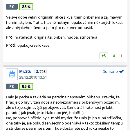
85
PC
Ve svě době velmi originální akce s kvalitním příběhem a zajímavým
herním stylem. Tratila hlavně hutným opakováním některých lokací,
ale z nějakého důvodu jsem jí to nakonec odpustil.
Pro:
hratelnost, originalita, příběh, hudba, atmosféra
Proti:
opakující se lokace
+3
+4
−1
Mr.Stu
753
Dohráno
28.12.2010 13:51
95
PC
Halo je pecka a zakládá na parádně napsaném příběhu. Pravda, že
hráč je do hry vržen docela neobeznámen s příběhovým pozadím,
ale o to je zajímavější jej objevovat. Samotná hratelnost je fakt
parádní, jak jinak, je to Halo ooo jéé, Halo!!!:-)
Ne, popravdě někdo by si mohl myslet, že Halo je jen tupá střílečka,
ona taky je, ale pokud se všechno odehrává v takto zběsilém tempu
a střídají se pěší mise s těmi, kde dostanete pod ruku nějaké to