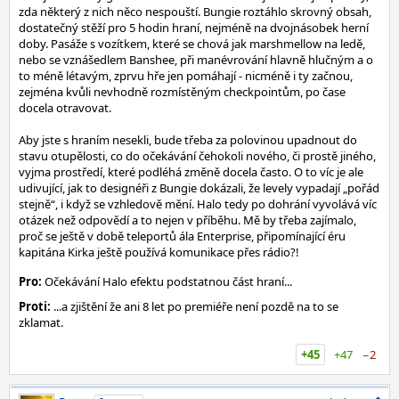
zda některý z nich něco nespouští. Bungie roztáhlo skrovný obsah,
dostatečný stěží pro 5 hodin hraní, nejméně na dvojnásobek herní
doby. Pasáže s vozítkem, které se chová jak marshmellow na ledě,
nebo se vznášedlem Banshee, při manévrování hlavně hlučným a o
to méně létavým, zprvu hře jen pomáhají - nicméně i ty začnou,
zejména kvůli nevhodně rozmístěným checkpointům, po čase
docela otravovat.
Aby jste s hraním nesekli, bude třeba za polovinou upadnout do
stavu otupělosti, co do očekávání čehokoli nového, či prostě jiného,
vyjma prostředí, které podléhá změně docela často. O to víc je ale
udivující, jak to designéři z Bungie dokázali, že levely vypadají „pořád
stejně“, i když se vzhledově mění. Halo tedy po dohrání vyvolává víc
otázek než odpovědí a to nejen v příběhu. Mě by třeba zajímalo,
proč se ještě v době teleportů ála Enterprise, připomínající éru
kapitána Kirka ještě používá komunikace přes rádio?!
Pro:
Očekávání Halo efektu podstatnou část hraní...
Proti:
...a zjištění že ani 8 let po premiéře není pozdě na to se
zklamat.
+45
+47
−2