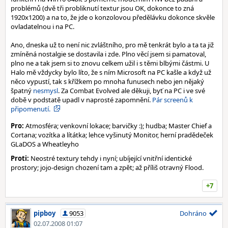
problémů (dvě tři probliknutí textur jsou OK, dokonce to zná
1920x1200) a na to, že jde o konzolovou předělávku dokonce skvěle
ovladatelnou i na PC.
Ano, dneska už to není nic zvláštního, pro mě tenkrát bylo a ta ta již
zmíněná nostalgie se dostavila i zde. Plno věcí jsem si pamatoval,
plno ne a tak jsem si to znovu celkem užil i s těmi blbými částmi. U
Halo mě vždycky bylo líto, že s ním Microsoft na PC kašle a když už
něco vypustí, tak s křížkem po mnoha funusech nebo jen nějaký
špatný
nesmysl
. Za Combat Evolved ale děkuji, byť na PC i ve své
době v podstatě upadl v naprosté zapomnění.
Pár screenů k
připomenutí.
Pro:
Atmosféra; venkovní lokace; barvičky :); hudba; Master Chief a
Cortana; vozítka a lítátka; lehce vyšinutý Monitor, herní pradědeček
GLaDOS a Wheatleyho
Proti:
Neostré textury tehdy i nyní; ubíjející vnitřní identické
prostory; jojo-design chození tam a zpět; až příliš otravný Flood.
+7
pipboy
9053
Dohráno
02.07.2008 01:07