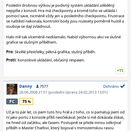
Poslední drobnou výtkou je podivný systém ukládání zděděný
nejspíše z konzolí. Hra má checkpointy a kromě toho se ukládá i
pomocí save, nicméně vždy jen u posledního checkpointu. Frustrace
se naštěstí nekonala, kontrolní body jsou rozesety poměrně hustě a
souboje se dají zvládnout.
Halo mě tak víceméně nezklamalo. Nabízí výbornou akci ve slušné
grafice se slušným příběhem.
Pro:
Skvělé přestřelky, pěkná grafika, slušný příběh.
Proti:
Konzolové ukládání, občasný respawn.
+11
Danny
7577
Dohráno
26.06.2008 21:51
(poslední úprava 24.02.2013 13:01)
75
PC
Už je to pár let, co jsem tuto hru hrál a z toho, co si pamatuji jsem od
ní jako portu z konzole příliš neočekával. Jenže si mě dokázala získat,
ne hned od začátku, ale časem. Postupně se přede mnou odkrýval
příběh o Master Chiefovi, který bojoval s mimozemskou rasou