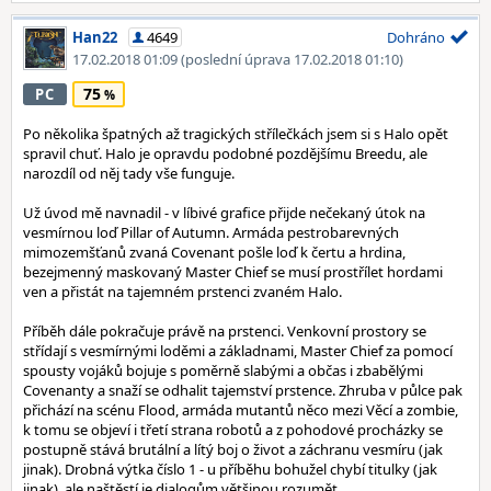
Han22
4649
Dohráno
17.02.2018 01:09
(poslední úprava 17.02.2018 01:10)
75
PC
Po několika špatných až tragických střílečkách jsem si s Halo opět
spravil chuť. Halo je opravdu podobné pozdějšímu Breedu, ale
narozdíl od něj tady vše funguje.
Už úvod mě navnadil - v líbivé grafice přijde nečekaný útok na
vesmírnou loď Pillar of Autumn. Armáda pestrobarevných
mimozemšťanů zvaná Covenant pošle loď k čertu a hrdina,
bezejmenný maskovaný Master Chief se musí prostřílet hordami
ven a přistát na tajemném prstenci zvaném Halo.
Příběh dále pokračuje právě na prstenci. Venkovní prostory se
střídají s vesmírnými loděmi a základnami, Master Chief za pomocí
spousty vojáků bojuje s poměrně slabými a občas i zbabělými
Covenanty a snaží se odhalit tajemství prstence. Zhruba v půlce pak
přichází na scénu Flood, armáda mutantů něco mezi Věcí a zombie,
k tomu se objeví i třetí strana robotů a z pohodové procházky se
postupně stává brutální a lítý boj o život a záchranu vesmíru (jak
jinak). Drobná výtka číslo 1 - u příběhu bohužel chybí titulky (jak
jinak), ale naštěstí je dialogům většinou rozumět.