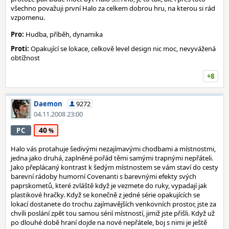
všechno považuji první Halo za celkem dobrou hru, na kterou si rád
vzpomenu.
Pro:
Hudba, příběh, dynamika
Proti:
Opakující se lokace, celkově level design nic moc, nevyvážená
obtížnost
+8
Daemon
9272
04.11.2008 23:00
40
PC
Halo vás protahuje šedivými nezajímavými chodbami a místnostmi,
jedna jako druhá, zaplněné pořád těmi samými trapnými nepřáteli.
Jako přeplácaný kontrast k šedým místnostem se vám staví do cesty
barevní rádoby humorní Covenanti s barevnými efekty svých
paprskometů, které zvláště když je vezmete do ruky, vypadají jak
plastikové hračky. Když se konečně z jedné série opakujících se
lokací dostanete do trochu zajímavějších venkovních prostor, jste za
chvíli poslání zpět tou samou sérií místností, jimiž jste přišli. Když už
po dlouhé době hraní dojde na nové nepřátele, boj s nimi je ještě