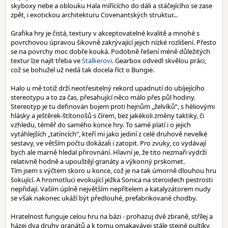
skyboxy nebe a oblouku Hala mířícícho do dáli a stáčejícího se zase
zpět, i exotickou architekturu Covenantských struktur...
Grafika hry je čistá, textury v akceptovatelné kvalitě a mnohé s
povrchovou úpravou šikovně zakrývající jejich nízké rozlišení. Přesto
se na povrchy moc dobře kouká. Podobně řešení méně důležitých
textur lze najít třeba ve
Stalkerovi
. Gearbox odvedl skvělou práci,
což se bohužel už nedá tak docela říct o Bungie.
Halo u mě totiž drží neotřesitelný rekord upadnutí do ubíjejícího
stereotypu a to za čas, přesahující něco málo přes půl hodiny.
Stereotyp je tu definován bojem proti hejnům „želvíků“, s héliovými
hlásky a ještěrek-štítonošů s čírem, bez jakékoli změny taktiky, či
vzhledu, téměř do samého konce hry. To samé platí i o jejich
vytáhlejších „tatíncích“, kteří mi jako jediní z celé druhově nevelké
sestavy, ve větším počtu dokázali i zatopit. Pro zvuky, co vydávají
bych ale marně hledal přirovnání. Hlavní je, že tito nezmaři vydrží
relativně hodně a upouštějí granáty a výkonný prskomet.
Tím jsem s výčtem skoro u konce, což je na tak úmorně dlouhou hru
šokující. A hromotluci evokující ježka Sonica na steroidech pestrosti
nepřidají. Vaším úplně největším nepřítelem a katalyzátorem nudy
se však nakonec ukáží být předlouhé, prefabrikované chodby.
Hratelnost funguje celou hru na bázi - prohazuj dvě zbraně, střílej a
házej dva druhy granátů a k tomu omakavávej stále stejné pultíky,