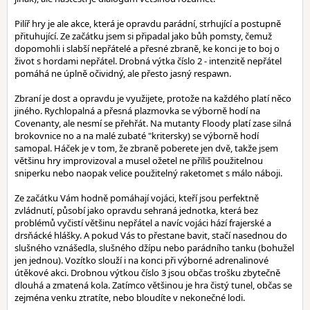
Pilíř hry je ale akce, která je opravdu parádní, strhující a postupně
přituhující. Ze začátku jsem si připadal jako bůh pomsty, čemuž
dopomohli i slabší nepřátelé a přesné zbraně, ke konci je to boj o
život s hordami nepřátel. Drobná výtka číslo 2 - intenzitě nepřátel
pomáhá ne úplně očividný, ale přesto jasný respawn.
Zbraní je dost a opravdu je využijete, protože na každého platí něco
jiného. Rychlopalná a přesná plazmovka se výborně hodí na
Covenanty, ale nesmí se přehřát. Na mutanty Floody platí zase silná
brokovnice no a na malé zubaté "kritersky) se výborně hodí
samopal. Háček je v tom, že zbraně poberete jen dvě, takže jsem
většinu hry improvizoval a musel ožetel ne příliš použitelnou
sniperku nebo naopak velice použitelný raketomet s málo náboji.
Ze začátku Vám hodně pomáhají vojáci, kteří jsou perfektně
zvládnutí, působí jako opravdu sehraná jednotka, která bez
problémů vyčistí většinu nepřátel a navíc vojáci hází frajerské a
drsňácké hlášky. A pokud Vás to přestane bavit, stačí nasednou do
slušného vznášedla, slušného džípu nebo parádního tanku (bohužel
jen jednou). Vozítko slouží i na konci při výborné adrenalinové
útěkové akci. Drobnou výtkou číslo 3 jsou občas trošku zbytečně
dlouhá a zmatená kola. Zatímco většinou je hra čistý tunel, občas se
zejména venku ztratíte, nebo bloudíte v nekonečné lodi.