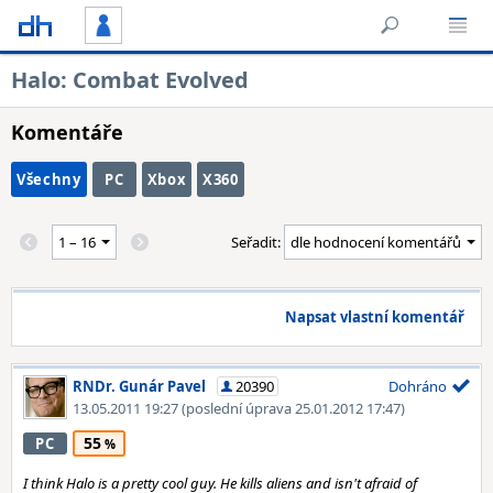
Halo: Combat Evolved
Komentáře
Všechny
PC
Xbox
X360
Seřadit:
Napsat vlastní komentář
RNDr. Gunár Pavel
20390
Dohráno
13.05.2011 19:27
(poslední úprava 25.01.2012 17:47)
55
PC
I think Halo is a pretty cool guy. He kills aliens and isn't afraid of