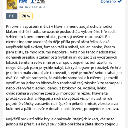
Psyx
12786
Dohráno
04.04.2009 04:20
70
PC
Při prvním spuštění mě už v hlavním menu zaujal uchulahodící
klášterní chór, hudba se úžasně poslouchá a výborně ke hře sedí.
Vzhledem k pernamentní akci, jsem si ji ovšem moc neužil. Po
nicmoc ingame uvedení do děje přišla první přestřelka. A jaká!
Nepřátelé byli aktivní, furt se vrtěli a míhali, ale jen naoko, časem
jsem zjistil, že moc rozumu nepobrali. Většinou tento nedostatek
doháněli přesilou a zákeřností (vybíhali mi do zad z již vyčištěných
lokací). Semtam se ke mně přidali spolubojovníci, bohužel ti nic
nevydrží a jak jsem je rychle nabyl, tak rychle jsem je i pozbyl. Ve hře
je celkem málo zbraní, ale to nevadí, stejně je možné sebou tahat jen
dvě. Co mě ale zamrzelo, že základní samopal je k ničemu. Je rozdíl,
vystřílet na jednoho hlístového zomboně celý zásobník ze samopalu
nebo vše vyřešit jednou ďahou z brokovnice. Vozidla, lehko
ovladatelná a výborně zpestřují monotónní řežbu, hlavně ta
překážková dráha. Nejspíš z nich šlo vytěžit víc, plní vlastně roli
pojízdné věžičky, zastavíte na nějakém pěkném místě, vlezete si za
kulomet a pálíte na vše v dosahu, pak slezete, popojedete a znovu.
Největší prokletí téhle hry je opakování stejných lokací, vše se to
jednou dá přežít, ale když se v půlce obrátíte a jdete skoro stejnou