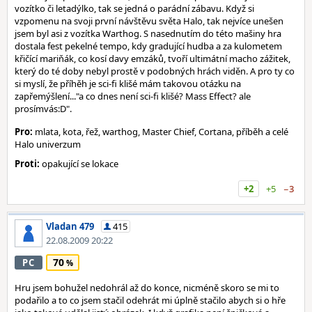
vozítko či letadýlko, tak se jedná o parádní zábavu. Když si
vzpomenu na svoji první návštěvu světa Halo, tak nejvíce unešen
jsem byl asi z vozítka Warthog. S nasednutím do této mašiny hra
dostala fest pekelné tempo, kdy gradující hudba a za kulometem
křičící mariňák, co kosí davy emzáků, tvoří ultimátní macho zážitek,
který do té doby nebyl prostě v podobných hrách viděn. A pro ty co
si myslí, že příhěh je sci-fi klišé mám takovou otázku na
zapřemýšlení..."a co dnes není sci-fi klišé? Mass Effect? ale
prosímvás:D".
Pro:
mlata, kota, řež, warthog, Master Chief, Cortana, příběh a celé
Halo univerzum
Proti:
opakující se lokace
+2
+5
−3
Vladan 479
415
22.08.2009 20:22
70
PC
Hru jsem bohužel nedohrál až do konce, nicméně skoro se mi to
podařilo a to co jsem stačil odehrát mi úplně stačilo abych si o hře