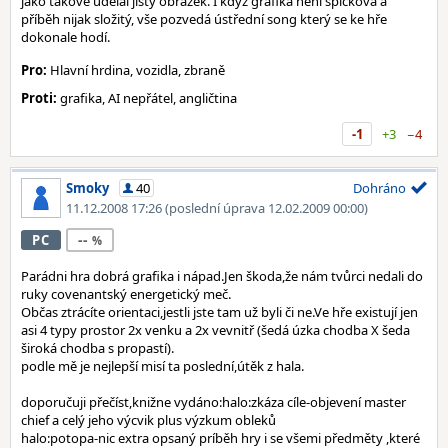
jako takové udělal jistý obrázek. I když grafika není špičková a
příběh nijak složitý, vše pozvedá ústřední song který se ke hře
dokonale hodí.
Pro:
Hlavní hrdina, vozidla, zbraně
Proti:
grafika, AI nepřátel, angličtina
-1
+3
−4
Smoky
40
Dohráno
11.12.2008 17:26
(poslední úprava 12.02.2009 00:00)
--
PC
Parádni hra dobrá grafika i nápad.Jen škoda,že nám tvůrci nedali do
ruky covenantský energetický meč.
Občas ztrácíte orientaci,jestli jste tam už byli či ne.Ve hře existují jen
asi 4 typy prostor 2x venku a 2x vevnitř (šedá úzka chodba X šeda
široká chodba s propastí).
podle mě je nejlepší misí ta poslední,útěk z hala.
doporučuji přečíst,knižne vydáno:halo:zkáza cíle-objevení master
chief a celý jeho výcvik plus výzkum obleků
halo:potopa-nic extra opsaný príběh hry i se všemi předměty ,které