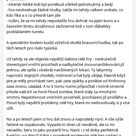
- interiér lidské lodi byl poněkud ošklivě jednotvárný a šedý
- hra neobsahuje žádné titulky, takže mi tehdy celkem unikalo, co
kdo říká a o co přesně tam jde
- tuším, že se mi tehdy nepodařilo hru dohrát na jejím konci a v
časovém limitu dosáhnout záchranné lodi v tom ďábelsky
poskládaném tunelu
A speciálním bodem budiž výtečná skvělá bravurní hudba, tak po
těch letech pro Halo typická.
Už tehdy se ale objevila největší slabina celé hry - neskutečně
stereotypní vnitřní prostředí a nadbytečné znovunavštěvování již
jednou, ale spíše i vícekrát navštívených lokací. Ty labyrinty
naprosto stejných chodeb, místností a hal byly ubíjejí, hlavně když
jste je měly procházet tam, pak zase zpátky a posléze od Knihovny
zase znovu, uááááá. A to k tomu nutno připočítat i notně otravné
přesile valících se hord Flood zombie, které stály za mnohými
smrtmi. Repetitivnost vnitřních prostředí, procházení již prošlého a
Flood byly největší problémy celé hry, které mi nedovolovaly si ji více
užít.
No a po letech jsem si hru dal znovu a naposledy nyní. A vše výše
řečené se zopakovalo. Vypadá to dnes už nevábně, ale to mi
nevadilo, beru to jako postarší hru. Navíc i z té doby perfektně
funkční i na Win10 64bit s poměrně moderním HW bez padání a