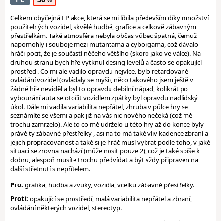
PC
Celkem obyčejná FP akce, která se mi líbila především díky množství
použitelných vozidel, skvělé hudbě, grafice a celkově zábavným
přestřelkám. Také atmosféra nebyla občas vůbec špatná, čemuž
napomohly i souboje mezi mutantama a cyborgama, což dávalo
hráči pocit, že je součástí něčeho většího (skoro jako ve válce). Na
druhou stranu bych hře vytknul desing levelů a často se opakující
prostředí. Co mi ale vadilo opravdu nejvíce, bylo retardované
ovládání vozidel (ovládaly se myši), něco takového jsem ještě v
žádné hře neviděl a byl to opravdu debilní nápad, kolikrát po
vybourání auta se otočit vozidlem zpátky byl opravdu nadlidský
úkol. Dále mi vadila variabilita nepřátel, zhruba v půlce hry se
seznámíte se všemi a pak již na vás nic nového nečeká (což mě
trochu zamrzelo). Ale to co mě udrželo u této hry až do konce byly
právě ty zábavné přestřelky , asi na to má také vliv kadence zbraní a
jejich propracovanost a také si je hráč musí vybrat podle toho, v jaké
situaci se zrovna nachází (může nosit pouze 2), což je také spíše k
dobru, alespoň musíte trochu předvídat a být vždy připraven na
další střetnutí s nepřítelem.
Pro:
grafika, hudba a zvuky, vozidla, vcelku zábavné přestřelky.
Proti:
opakující se prostředí, malá variabilita nepřátel a zbraní,
ovládání některých vozidel, stereotyp.