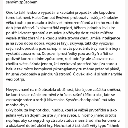
samým způsobem.
Ono to takhle skoro vypadá na kapitální propadák, ale kupodivu
tomu tak není. Halo: Combat Evolved probouzí v hráči jakéhokoliv
věku touhu po masakru tisícovek mimozemšťanů a tím ho vrací do
dob jeho dětství. Exploze střídá explozi, během jednoho levlu lze
použít i dvacet granátů a munice je vždycky dost, takže můžete
vesele střílet zbraní, na kterou máte zrovna chuť. Umělá inteligence
je na svou dobu dobrá, vojáci se kryjí, skrývají, takticky využívají
svých schopností a jsou schopni na vás po zdánlivě vyhraném boji i
vyskočit zpoza rohu. Dopravní prostředky jsou asi čtyři a řídí se
podivně konzoloidním způsobem, rozhodně je ale zábava se na
chvilku svést. ŠKoda jenom, že i venkovní prostředí stojí za starou
belu a tak místo komplexní (skoro)planety tu máme prázdné pláně,
hnusné vodopády a pár druhů stromů. Člověk jako já si holt na tyhle
věci potrpí.
Nevyrovnaně na mě působila obtížnost, která je ze začátku směšná,
ke konci se ale náhle promění v hrůzostrašně těžkou akci, kde se
zastavuje srdce a rozbíjí klávesnice. Systém checkpointů má taky
mnoho chyb.
Díky bohu za hypnotickou hudbu, která je vážně prvotřídní a jako
jediná vytváří dojem, že jste v jiném světě. U ničeho jiného si totiž
nepřeju, aby co nejrychleji ztratilo status mezinárodního fenoménu
a ukázkově dobré akční hry. Nechci totiž číst další věty typu "i think