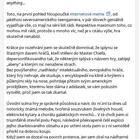
anything...
Toto, na první pohled hloupoučké
internetové meme
, od
jakéhosi severoamerického teengamera, v pár slovech geniálně
vyjadřuje vše, co mají na sérii lidi rádi. Respektive maximum toho, co
mohou mít rádi, protože o mnoho víc, než je v citátu výše, hra
skutečně nenabízí.
Krátce po rozehrání jsem se skutečně domníval, že splynu se
šťastným davem hráčů, kteří vtěleni do Master Chiefa,
depersonifikovaného tak, že některým splývá s názvem hry, zabíjejí
„alieny“ a kterým nic nenažene strach.
Bez povýšeného „nadhledu“ intelektuálního, evropského hráče,
který hry nehraje, ale studuje, s encyklopedií na klíně a brýlemi s
půlenými skly na nose, pohrdaje přitom svým americkým
protějškem, kterému leze sláma z adidasek, se vám pokusím
vysvělit, proč jsem se tak zkamal.
Úvodní scéna hry je správně působivá a navíc do ní zní ta dnes už
notoricky známá melodie, tvořená souzvukem živelných houslí,
elektrické kytary a chorálu galaktických mnichů... V té chvíli jsem si
triumfálně otevřel pixlu Pepsi, následně překvapeně čelil explozi
jejího zkarblovaného obsahu a po utření stolu jsem si z ní samolibě
přisrkl na dobrou koupi.
Když jsem se dostal na povrch prstence, jen sem zíral na nádherné