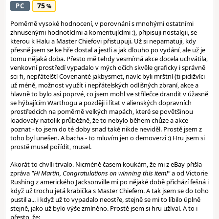
75
PC
Poměrně vysoké hodnocení, v porovnání s mnohými ostatními
zhnusenými hodnotícími a komentujícími :), připisuji nostalgii, se
kterou k Halu a Master Chiefovi přistupuji. Už si nepamatuji, kdy
přesně jsem se ke hře dostal a jestli a jak dlouho po vydání, ale už je
tomu nějaká doba. Přesto mě tehdy vesmírná akce docela uchvátila,
venkovní prostředí vypadalo v mých očích skvěle graficky i správně
sci-fi, nepřátelští Covenanté jakbysmet, navíc byli mrštní (ti pidižvíci
už méně, možnost využít i nepřátelských odlišných zbraní, akce a
hlavně to bylo asi poprvé, co jsem mohl ve střílečce drandit v úžasně
se hýbajícím Warthogu a později i lítat v alienských dopravních
prostředcích na poměrně velkých mapách, které se povětšinou
loadovaly natolik průběžně, že to nebylo během chůze a akce
poznat - to jsem do té doby snad také nikde neviděl. Prostě jsem z
toho byl unešen. A bacha - to mluvím jen o demoverzi :) Hru jsem si
prostě musel pořídit, musel.
Akorát to chvíli trvalo. Nicméně časem koukám, že mi z eBay přišla
zpráva
"Hi Martin, Congratulations on winning this item!"
a od Victorie
Rushing z amerického Jacksonville mi po nějaké době přichází fešná i
když už trochu jetá krabička s Master Chiefem. A tak jsem se do toho
pustil a... i když už to vypadalo neostře, stejně se mi to líbilo úplně
stejně, jako už bylo výše zmíněno. Prostě jsem si hru užíval. A to i
přesto, že: