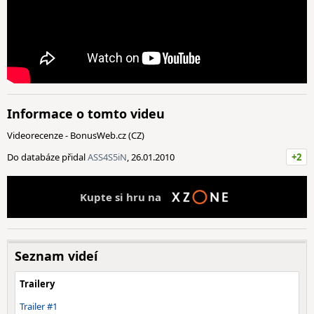
Informace o tomto videu
Videorecenze - BonusWeb.cz (CZ)
Do databáze přidal
ASS4S5iN
, 26.01.2010
+2
Kupte si hru na
Seznam videí
Trailery
Trailer #1