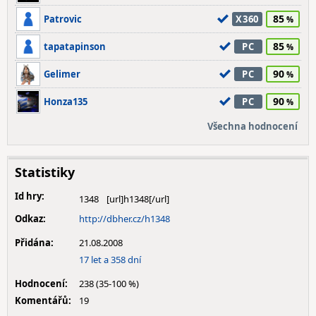
85
Patrovic
X360
85
tapatapinson
PC
90
Gelimer
PC
90
Honza135
PC
Všechna hodnocení
Statistiky
Id hry:
1348
Odkaz:
http://dbher.cz/h1348
Přidána:
21.08.2008
17 let a 358 dní
Hodnocení:
238 (35-100 %)
Komentářů:
19