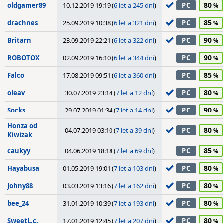
80
oldgamer89
10.12.2019 19:19 (
6 let a 245 dní
)
PC
85
drachnes
25.09.2019 10:38 (
6 let a 321 dní
)
PC
90
Britarn
23.09.2019 22:21 (
6 let a 322 dní
)
PC
90
ROBOTOX
02.09.2019 16:10 (
6 let a 344 dní
)
PC
85
Falco
17.08.2019 09:51 (
6 let a 360 dní
)
PC
80
oleav
30.07.2019 23:14 (
7 let a 12 dní
)
PC
90
Socks
29.07.2019 01:34 (
7 let a 14 dní
)
PC
Honza od
80
04.07.2019 03:10 (
7 let a 39 dní
)
PC
Kiwizak
85
caukyy
04.06.2019 18:18 (
7 let a 69 dní
)
PC
80
Hayabusa
01.05.2019 19:01 (
7 let a 103 dní
)
PC
80
Johny88
03.03.2019 13:16 (
7 let a 162 dní
)
PC
80
bee_24
31.01.2019 10:39 (
7 let a 193 dní
)
PC
80
SweetL.c.
17.01.2019 12:45 (
7 let a 207 dní
)
PC