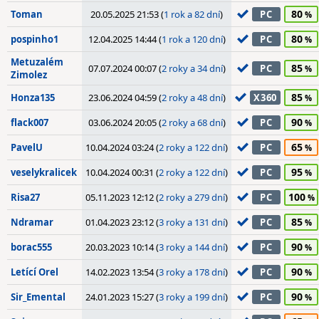
80
Toman
20.05.2025 21:53 (
1 rok a 82 dní
)
PC
80
pospinho1
12.04.2025 14:44 (
1 rok a 120 dní
)
PC
Metuzalém
85
07.07.2024 00:07 (
2 roky a 34 dní
)
PC
Zimolez
85
Honza135
23.06.2024 04:59 (
2 roky a 48 dní
)
X360
90
flack007
03.06.2024 20:05 (
2 roky a 68 dní
)
PC
65
PavelU
10.04.2024 03:24 (
2 roky a 122 dní
)
PC
95
veselykralicek
10.04.2024 00:31 (
2 roky a 122 dní
)
PC
100
Risa27
05.11.2023 12:12 (
2 roky a 279 dní
)
PC
85
Ndramar
01.04.2023 23:12 (
3 roky a 131 dní
)
PC
90
borac555
20.03.2023 10:14 (
3 roky a 144 dní
)
PC
90
Letící Orel
14.02.2023 13:54 (
3 roky a 178 dní
)
PC
90
Sir_Emental
24.01.2023 15:27 (
3 roky a 199 dní
)
PC