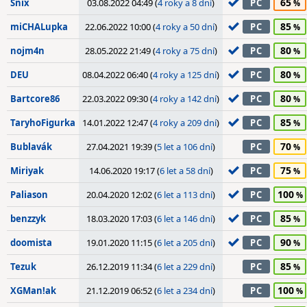
65
Snix
03.08.2022 04:49 (
4 roky a 8 dní
)
PC
85
miCHALupka
22.06.2022 10:00 (
4 roky a 50 dní
)
PC
80
nojm4n
28.05.2022 21:49 (
4 roky a 75 dní
)
PC
80
DEU
08.04.2022 06:40 (
4 roky a 125 dní
)
PC
80
Bartcore86
22.03.2022 09:30 (
4 roky a 142 dní
)
PC
85
TaryhoFigurka
14.01.2022 12:47 (
4 roky a 209 dní
)
PC
70
Bublavák
27.04.2021 19:39 (
5 let a 106 dní
)
PC
75
Miriyak
14.06.2020 19:17 (
6 let a 58 dní
)
PC
100
Paliason
20.04.2020 12:02 (
6 let a 113 dní
)
PC
85
benzzyk
18.03.2020 17:03 (
6 let a 146 dní
)
PC
90
doomista
19.01.2020 11:15 (
6 let a 205 dní
)
PC
85
Tezuk
26.12.2019 11:34 (
6 let a 229 dní
)
PC
100
XGMan!ak
21.12.2019 06:52 (
6 let a 234 dní
)
PC