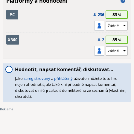
Platformy a hodnocení
83
PC
236
85
X360
2
Hodnotit, napsat komentář, diskutovat…
Jako
zaregistrovaný
a
přihlášený
uživatel můžete tuto hru
nejen ohodnotit, ale také k ní případně napsat komentář,
diskutovat o ní či ji zařadit do některého ze seznamů (vlastním,
chci atd.).