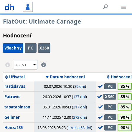
FlatOut: Ultimate Carnage
Hodnocení
Všechny
PC
X360
Uživatel
Datum hodnocení
Hodnocení
85
rastislavus
02.07.2026 10:30 (
39 dní
)
PC
85
Patrovic
26.03.2026 10:37 (
137 dní
)
X360
85
tapatapinson
05.01.2026 09:43 (
217 dní
)
PC
90
Gelimer
11.11.2025 12:30 (
272 dní
)
PC
90
Honza135
18.06.2025 05:23 (
1 rok a 53 dní
)
PC