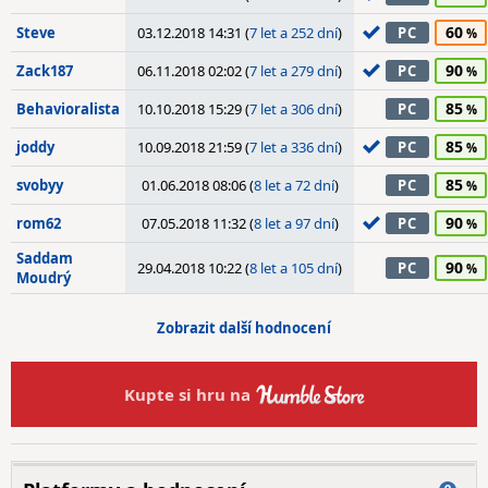
60
Steve
03.12.2018 14:31 (
7 let a 252 dní
)
PC
90
Zack187
06.11.2018 02:02 (
7 let a 279 dní
)
PC
85
Behavioralista
10.10.2018 15:29 (
7 let a 306 dní
)
PC
85
joddy
10.09.2018 21:59 (
7 let a 336 dní
)
PC
85
svobyy
01.06.2018 08:06 (
8 let a 72 dní
)
PC
90
rom62
07.05.2018 11:32 (
8 let a 97 dní
)
PC
Saddam
90
29.04.2018 10:22 (
8 let a 105 dní
)
PC
Moudrý
Zobrazit další hodnocení
Kupte si hru na