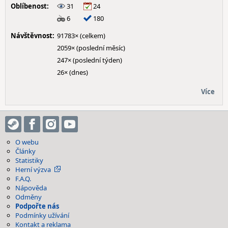
Oblíbenost:
31
24
6
180
Návštěvnost:
91783× (celkem)
2059× (poslední měsíc)
247× (poslední týden)
26× (dnes)
Více
O webu
Články
Statistiky
Herní výzva
F.A.Q.
Nápověda
Odměny
Podpořte nás
Podmínky užívání
Kontakt a reklama