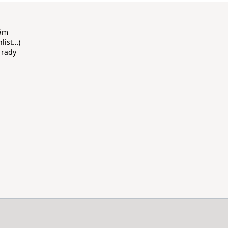
rám
hlist…)
 rady