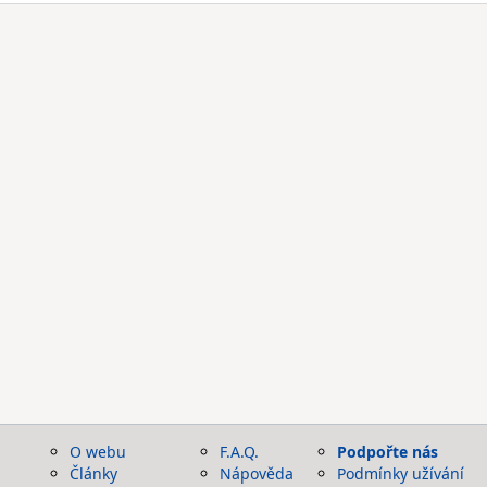
O webu
F.A.Q.
Podpořte nás
Články
Nápověda
Podmínky užívání