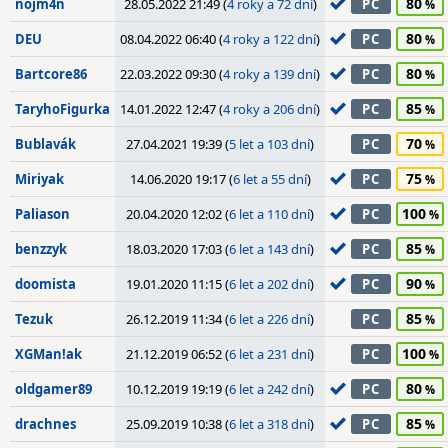
80
nojm4n
28.05.2022 21:49 (
4 roky a 72 dní
)
PC
80
DEU
08.04.2022 06:40 (
4 roky a 122 dní
)
PC
80
Bartcore86
22.03.2022 09:30 (
4 roky a 139 dní
)
PC
85
TaryhoFigurka
14.01.2022 12:47 (
4 roky a 206 dní
)
PC
70
Bublavák
27.04.2021 19:39 (
5 let a 103 dní
)
PC
75
Miriyak
14.06.2020 19:17 (
6 let a 55 dní
)
PC
100
Paliason
20.04.2020 12:02 (
6 let a 110 dní
)
PC
85
benzzyk
18.03.2020 17:03 (
6 let a 143 dní
)
PC
90
doomista
19.01.2020 11:15 (
6 let a 202 dní
)
PC
85
Tezuk
26.12.2019 11:34 (
6 let a 226 dní
)
PC
100
XGMan!ak
21.12.2019 06:52 (
6 let a 231 dní
)
PC
80
oldgamer89
10.12.2019 19:19 (
6 let a 242 dní
)
PC
85
drachnes
25.09.2019 10:38 (
6 let a 318 dní
)
PC