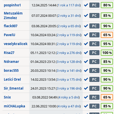
80
pospinho1
12.04.2025 14:44 (
1 rok a 117 dní
)
PC
Metuzalém
85
07.07.2024 00:07 (
2 roky a 31 dní
)
PC
Zimolez
90
flack007
03.06.2024 20:05 (
2 roky a 65 dní
)
PC
65
PavelU
10.04.2024 03:24 (
2 roky a 119 dní
)
PC
95
veselykralicek
10.04.2024 00:31 (
2 roky a 119 dní
)
PC
100
Risa27
05.11.2023 12:12 (
2 roky a 276 dní
)
PC
85
Ndramar
01.04.2023 23:12 (
3 roky a 128 dní
)
PC
90
borac555
20.03.2023 10:14 (
3 roky a 141 dní
)
PC
90
Letící Orel
14.02.2023 13:54 (
3 roky a 175 dní
)
PC
90
Sir_Emental
24.01.2023 15:27 (
3 roky a 196 dní
)
PC
65
Snix
03.08.2022 04:49 (
4 roky a 5 dní
)
PC
85
miCHALupka
22.06.2022 10:00 (
4 roky a 47 dní
)
PC