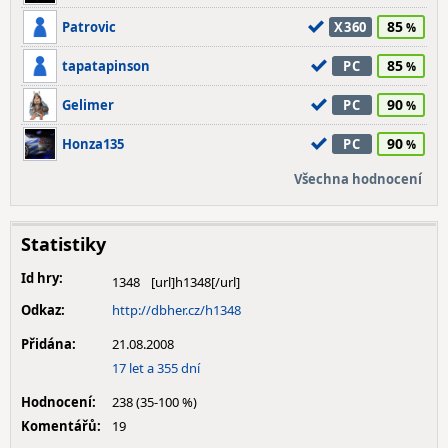
85
Patrovic
X360
85
tapatapinson
PC
90
Gelimer
PC
90
Honza135
PC
Všechna hodnocení
Statistiky
Id hry:
1348
Odkaz:
http://dbher.cz/h1348
Přidána:
21.08.2008
17 let a 355 dní
Hodnocení:
238 (35-100 %)
Komentářů:
19