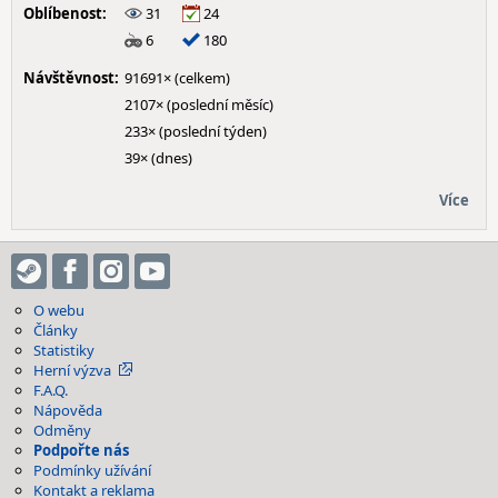
Oblíbenost:
31
24
6
180
Návštěvnost:
91691× (celkem)
2107× (poslední měsíc)
233× (poslední týden)
39× (dnes)
Více
O webu
Články
Statistiky
Herní výzva
F.A.Q.
Nápověda
Odměny
Podpořte nás
Podmínky užívání
Kontakt a reklama