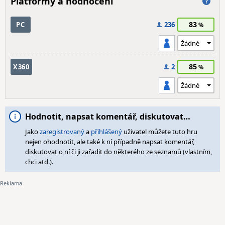
Platformy a hodnocení
83
PC
236
85
X360
2
Hodnotit, napsat komentář, diskutovat…
Jako
zaregistrovaný
a
přihlášený
uživatel můžete tuto hru
nejen ohodnotit, ale také k ní případně napsat komentář,
diskutovat o ní či ji zařadit do některého ze seznamů (vlastním,
chci atd.).