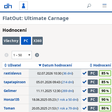
FlatOut: Ultimate Carnage
Hodnocení
Všechny
PC
X360
Uživatel
Datum hodnocení
Hodnocení
85
rastislavus
02.07.2026 10:30 (
36 dní
)
PC
85
tapatapinson
05.01.2026 09:43 (
214 dní
)
PC
90
Gelimer
11.11.2025 12:30 (
269 dní
)
PC
90
Honza135
18.06.2025 05:23 (
1 rok a 50 dní
)
PC
80
Toman
20.05.2025 21:53 (
1 rok a 79 dní
)
PC