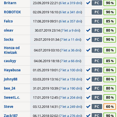
90
Britarn
23.09.2019 22:21 (
6 let a 319 dní
)
PC
90
ROBOTOX
02.09.2019 16:10 (
6 let a 341 dní
)
PC
85
Falco
17.08.2019 09:51 (
6 let a 357 dní
)
PC
80
oleav
30.07.2019 23:14 (
7 let a 9 dní
)
PC
90
Socks
29.07.2019 01:34 (
7 let a 11 dní
)
PC
Honza od
80
04.07.2019 03:10 (
7 let a 36 dní
)
PC
Kiwizak
85
caukyy
04.06.2019 18:18 (
7 let a 66 dní
)
PC
80
Hayabusa
01.05.2019 19:01 (
7 let a 100 dní
)
PC
80
Johny88
03.03.2019 13:16 (
7 let a 159 dní
)
PC
80
bee_24
31.01.2019 10:39 (
7 let a 190 dní
)
PC
80
SweetL.c.
17.01.2019 12:45 (
7 let a 204 dní
)
PC
60
Steve
03.12.2018 14:31 (
7 let a 249 dní
)
PC
90
Zack187
06.11.2018 02:02 (
7 let a 276 dní
)
PC