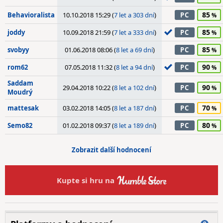
85
Behavioralista
10.10.2018 15:29 (
7 let a 303 dní
)
PC
85
joddy
10.09.2018 21:59 (
7 let a 333 dní
)
PC
85
svobyy
01.06.2018 08:06 (
8 let a 69 dní
)
PC
90
rom62
07.05.2018 11:32 (
8 let a 94 dní
)
PC
Saddam
90
29.04.2018 10:22 (
8 let a 102 dní
)
PC
Moudrý
70
mattesak
03.02.2018 14:05 (
8 let a 187 dní
)
PC
80
Semo82
01.02.2018 09:37 (
8 let a 189 dní
)
PC
Zobrazit další hodnocení
Kupte si hru na