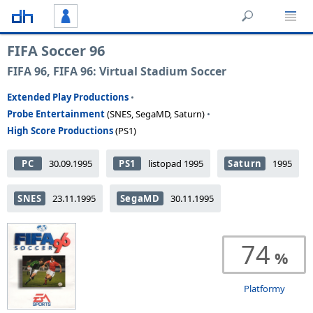
FIFA Soccer 96
FIFA 96, FIFA 96: Virtual Stadium Soccer
Extended Play Productions
•
Probe Entertainment
(SNES, SegaMD, Saturn)
•
High Score Productions
(PS1)
PC
30.09.1995
PS1
listopad 1995
Saturn
1995
SNES
23.11.1995
SegaMD
30.11.1995
74
Platformy