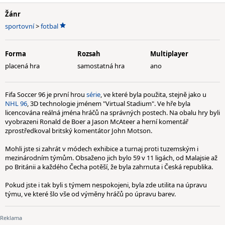
Žánr
sportovní
>
fotbal
Forma
Rozsah
Multiplayer
placená hra
samostatná hra
ano
Fifa Soccer 96 je první hrou
série
, ve které byla použita, stejně jako u
NHL 96
, 3D technologie jménem "Virtual Stadium". Ve hře byla
licencována reálná jména hráčů na správných postech. Na obalu hry byli
vyobrazeni Ronald de Boer a Jason McAteer a herní komentář
zprostředkoval britský komentátor John Motson.
Mohli jste si zahrát v módech exhibice a turnaj proti tuzemským i
mezinárodním týmům. Obsaženo jich bylo 59 v 11 ligách, od Malajsie až
po Británii a každého Čecha potěší, že byla zahrnuta i Česká republika.
Pokud jste i tak byli s týmem nespokojeni, byla zde utilita na úpravu
týmu, ve které šlo vše od výměny hráčů po úpravu barev.