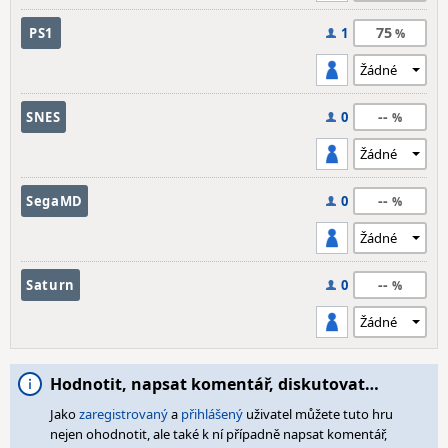
75
PS1
1
--
SNES
0
--
SegaMD
0
--
Saturn
0
Hodnotit, napsat komentář, diskutovat…
Jako
zaregistrovaný
a
přihlášený
uživatel můžete tuto hru
nejen ohodnotit, ale také k ní případně napsat komentář,