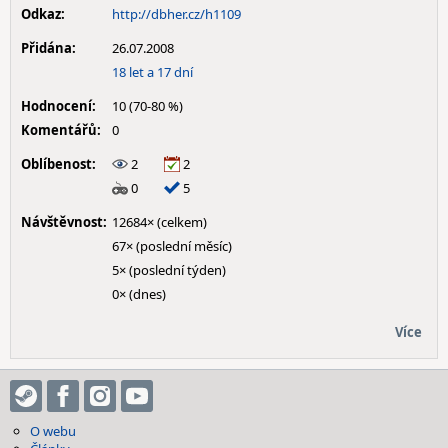
Odkaz:
http://dbher.cz/h1109
Přidána:
26.07.2008
18 let a 17 dní
Hodnocení:
10 (70-80 %)
Komentářů:
0
Oblíbenost:
2
2
0
5
Návštěvnost:
12684× (celkem)
67× (poslední měsíc)
5× (poslední týden)
0× (dnes)
Více
O webu