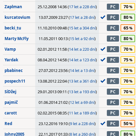
70
Zaplman
25.12.2008 14:36 (
17 let a 228 dní
)
PC
80
kurcatovium
13.07.2009 23:27 (
17 let a 28 dní
)
PC
65
becki_tu
11.10.2010 09:48 (
15 let a 304 dní
)
PC
80
Marty McFly
11.05.2011 00:13 (
15 let a 92 dní
)
PC
70
Vamp
02.01.2012 11:58 (
14 let a 220 dní
)
PC
75
Yardak
08.04.2012 14:58 (
14 let a 123 dní
)
PC
70
pbabinec
27.07.2012 23:56 (
14 let a 13 dní
)
PC
70
pospech11
13.08.2012 22:04 (
13 let a 361 dní
)
PC
70
SíDžej
29.01.2013 09:11 (
13 let a 193 dní
)
PC
70
pajmič
01.06.2014 21:02 (
12 let a 69 dní
)
PC
70
carott
02.02.2015 08:35 (
11 let a 189 dní
)
PC
50
Red
23.12.2016 19:10 (
9 let a 228 dní
)
PC
80
Johny2005
22.11.2017 01:33 (
8 let a 260 dní
)
PC