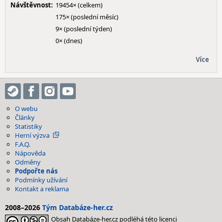
Návštěvnost:
19454× (celkem)
175× (poslední měsíc)
9× (poslední týden)
0× (dnes)
Více
O webu
Články
Statistiky
Herní výzva
F.A.Q.
Nápověda
Odměny
Podpořte nás
Podmínky užívání
Kontakt a reklama
2008–2026
Tým Databáze-her.cz
Obsah Databáze-her.cz podléhá této licenci