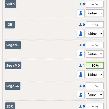
--
SNES
0
--
GB
0
--
SegaMS
0
80
SegaMD
1
--
SegaGG
0
--
3DO
0