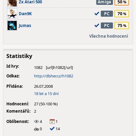
50
Zx Atari 500
Amiga
70
Dan9K
PC
75
Jumas
PC
Všechna hodnocení
Statistiky
Id hry:
1082
Odkaz:
http://dbher.cz/h1082
Přidána:
26.07.2008
18 let a 15 dní
Hodnocení:
27 (50-100 %)
Komentářů:
2
Oblíbenost:
4
1
0
14