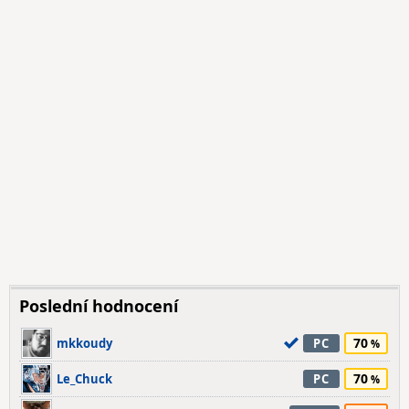
Poslední hodnocení
70
mkkoudy
PC
70
Le_Chuck
PC