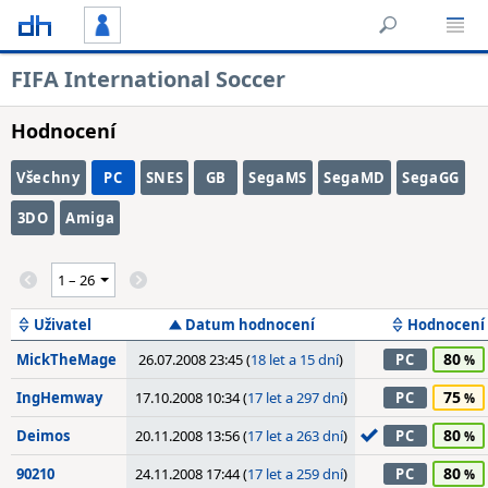
FIFA International Soccer
Hodnocení
Všechny
PC
SNES
GB
SegaMS
SegaMD
SegaGG
3DO
Amiga
Uživatel
Datum hodnocení
Hodnocení
80
MickTheMage
26.07.2008 23:45 (
18 let a 15 dní
)
PC
75
IngHemway
17.10.2008 10:34 (
17 let a 297 dní
)
PC
80
Deimos
20.11.2008 13:56 (
17 let a 263 dní
)
PC
80
90210
24.11.2008 17:44 (
17 let a 259 dní
)
PC