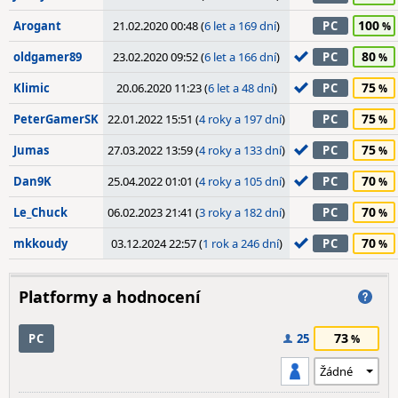
100
Arogant
21.02.2020 00:48 (
6 let a 169 dní
)
PC
80
oldgamer89
23.02.2020 09:52 (
6 let a 166 dní
)
PC
75
Klimic
20.06.2020 11:23 (
6 let a 48 dní
)
PC
75
PeterGamerSK
22.01.2022 15:51 (
4 roky a 197 dní
)
PC
75
Jumas
27.03.2022 13:59 (
4 roky a 133 dní
)
PC
70
Dan9K
25.04.2022 01:01 (
4 roky a 105 dní
)
PC
70
Le_Chuck
06.02.2023 21:41 (
3 roky a 182 dní
)
PC
70
mkkoudy
03.12.2024 22:57 (
1 rok a 246 dní
)
PC
Platformy a hodnocení
73
PC
25