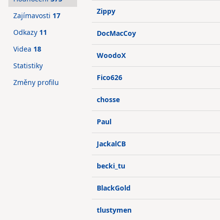
Zippy
Zajímavosti
17
Odkazy
11
DocMacCoy
Videa
18
WoodoX
Statistiky
Fico626
Změny profilu
chosse
Paul
JackalCB
becki_tu
BlackGold
tlustymen