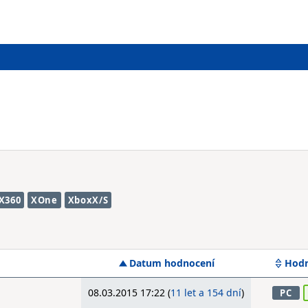
X360
XOne
XboxX/S
Datum hodnocení
Hodn
08.03.2015 17:22 (
11 let a 154 dní
)
PC