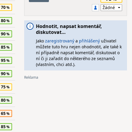
70
80
Hodnotit, napsat komentář,
diskutovat…
90
Jako
zaregistrovaný
a
přihlášený
uživatel
můžete tuto hru nejen ohodnotit, ale také k
85
ní případně napsat komentář, diskutovat o
ní či ji zařadit do některého ze seznamů
95
(vlastním, chci atd.).
90
75
80
65
85