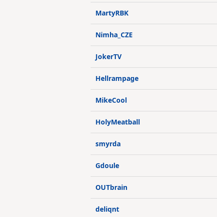
MartyRBK
Nimha_CZE
JokerTV
Hellrampage
MikeCool
HolyMeatball
smyrda
Gdoule
OUTbrain
deliqnt