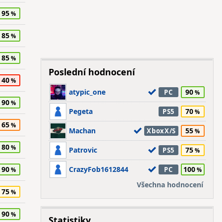
95
85
85
Poslední hodnocení
40
atypic_one
90
PC
90
Pegeta
70
PS5
65
Machan
55
XboxX/S
80
Patrovic
75
PS5
90
CrazyFob1612844
100
PC
Všechna hodnocení
75
90
Statistiky