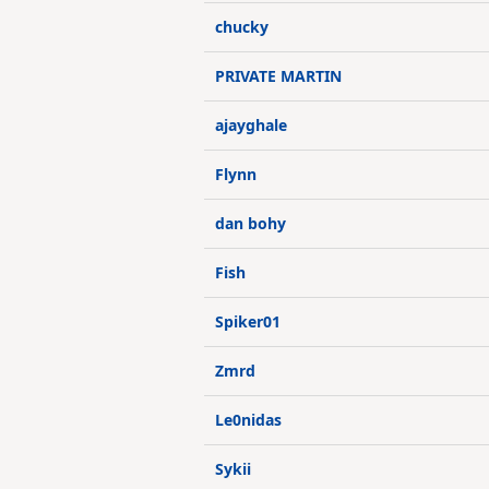
chucky
PRIVATE MARTIN
ajayghale
Flynn
dan bohy
Fish
Spiker01
Zmrd
Le0nidas
Sykii