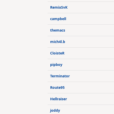
RemixSvK
campbell
themacs
mich4l.b
CloisteR
pipboy
Terminator
Route95
Hellraiser
joddy