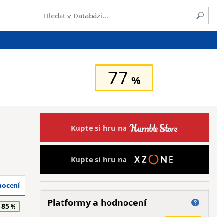
77
Kupte si hru na
Kupte si hru na
ocení
Platformy a hodnocení
85