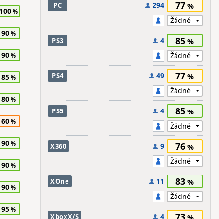
77
294
PC
100
90
85
4
PS3
90
77
49
PS4
85
80
85
4
PS5
60
90
76
9
X360
90
83
11
XOne
90
95
73
4
XboxX/S