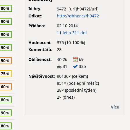
80
Id hry:
9472
Odkaz:
http://dbher.cz/h9472
90
Přidána:
02.10.2014
11 let a 311 dní
90
Hodnocení:
375 (10-100 %)
90
Komentářů:
28
Oblíbenost:
26
69
50
31
335
75
Návštěvnost:
90136× (celkem)
851× (poslední měsíc)
60
28× (poslední týden)
2× (dnes)
80
Více
90
80