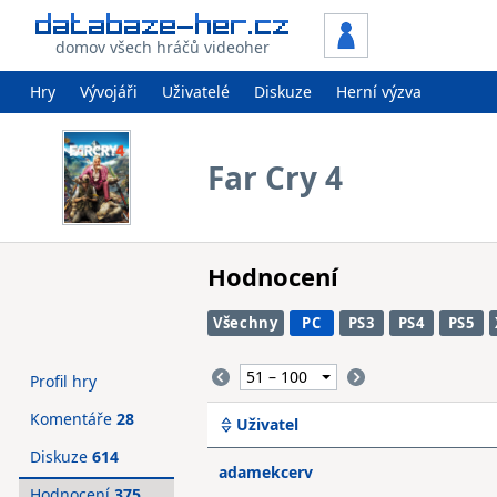
domov všech hráčů videoher
Hry
Vývojáři
Uživatelé
Diskuze
Herní výzva
Far Cry 4
Hodnocení
Všechny
PC
PS3
PS4
PS5
Profil hry
Komentáře
28
Uživatel
Diskuze
614
adamekcerv
Hodnocení
375