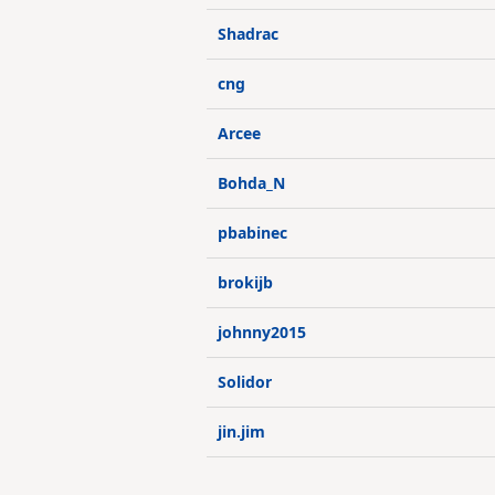
Shadrac
cng
Arcee
Bohda_N
pbabinec
brokijb
johnny2015
Solidor
jin.jim