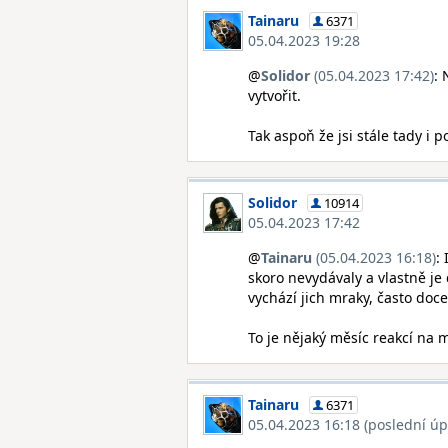
Tainaru
6371
05.04.2023 19:28
@
Solidor
(05.04.2023 17:42)
: 
vytvořit.
Tak aspoň že jsi stále tady i po
Solidor
10914
05.04.2023 17:42
@
Tainaru
(05.04.2023 16:18)
:
skoro nevydávaly a vlastně je
vychází jich mraky, často doce
To je nějaký měsíc reakcí na mé
Tainaru
6371
05.04.2023 16:18 (poslední úp