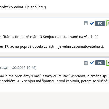
brázek v odkazu je spoiler! :)
PC
Počítám s tím, také mám G-Senjou nainstalované na všech PC.
er 17, ač na poprvé docela zvláštní, je velmi zapamatovatelná :).
PC
rava 11.02.2015 10:46)
harin má problémy s naší jazykovou mutací Windows, nicméně spust
ný problém. A G-senjou má špatnou první kapitolu, potom se slušně