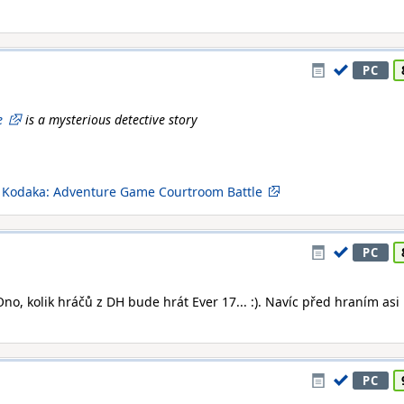
PC
e
is a mysterious detective story
a Kodaka: Adventure Game Courtroom Battle
PC
Ono, kolik hráčů z DH bude hrát Ever 17... :). Navíc před hraním asi 
PC