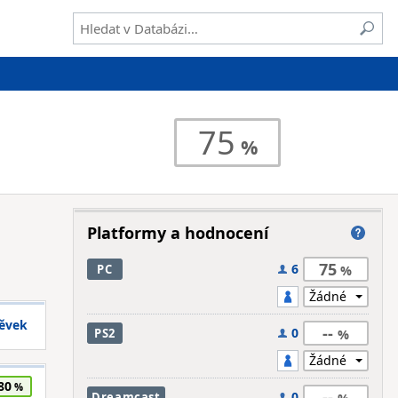
75
Platformy a hodnocení
75
6
PC
pěvek
--
0
PS2
80
--
0
Dreamcast