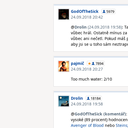
GodOfTheSick
5979
24.09.2018 20:42
@
Drolin
(24.09.2018 19:58)
: T
vůbec hrál. Ostatně mínus za 
vůbec ani nečetl. Pokud máš p
aby jsi se u toho sám neztrapn
pajmič
7894
24.09.2018 20:27
Too much water: 2/10
Drolin
18184
24.09.2018 19:58
@
GodOfTheSick (komentář)
:
vysoké (89 procent) hodnocen
Avenger of Blood
nebo
Steins