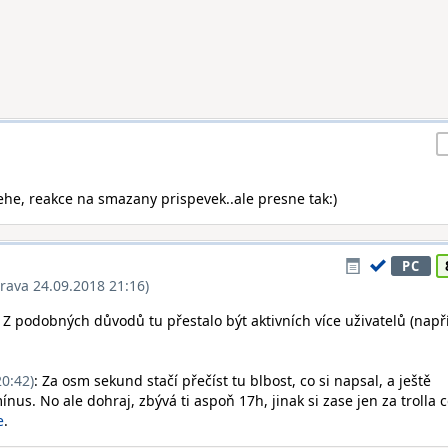
ehe, reakce na smazany prispevek..ale presne tak:)
PC
rava 24.09.2018 21:16)
:). Z podobných důvodů tu přestalo být aktivních více uživatelů (např
0:42)
: Za osm sekund stačí přečíst tu blbost, co si napsal, a ještě
. No ale dohraj, zbývá ti aspoň 17h, jinak si zase jen za trolla c
e
.