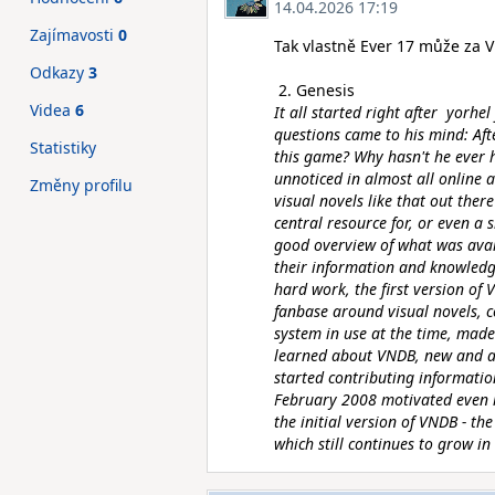
14.04.2026 17:19
Zajímavosti
0
Tak vlastně Ever 17 může za 
Odkazy
3
2. Genesis
Videa
6
It all started right after yorh
questions came to his mind: Afte
Statistiky
this game? Why hasn't he ever h
unnoticed in almost all onlin
Změny profilu
visual novels like that out the
central resource for, or even a 
good overview of what was avai
their information and knowledge
hard work, the first version of
fanbase around visual novels, 
system in use at the time, made
learned about VNDB, new and ad
started contributing informati
February 2008 motivated even m
the initial version of VNDB - t
which still continues to grow in