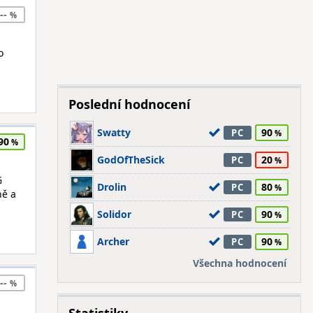
--
o
Poslední hodnocení
Swatty
90
PC
90
GodOfTheSick
20
PC
G
Drolin
80
PC
ně a
Solidor
90
PC
Archer
90
PC
Všechna hodnocení
--