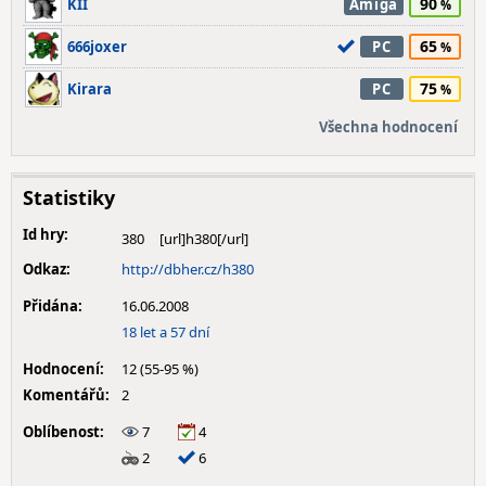
90
KII
Amiga
65
666joxer
PC
75
Kirara
PC
Všechna hodnocení
Statistiky
Id hry:
380
Odkaz:
http://dbher.cz/h380
Přidána:
16.06.2008
18 let a 57 dní
Hodnocení:
12 (55-95 %)
Komentářů:
2
Oblíbenost:
7
4
2
6