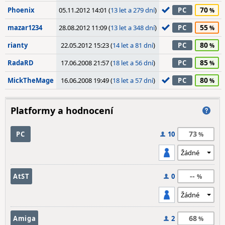
70
Phoenix
05.11.2012 14:01 (
13 let a 279 dní
)
PC
55
mazar1234
28.08.2012 11:09 (
13 let a 348 dní
)
PC
80
rianty
22.05.2012 15:23 (
14 let a 81 dní
)
PC
85
RadaRD
17.06.2008 21:57 (
18 let a 56 dní
)
PC
80
MickTheMage
16.06.2008 19:49 (
18 let a 57 dní
)
PC
Platformy a hodnocení
73
PC
10
--
AtST
0
68
Amiga
2