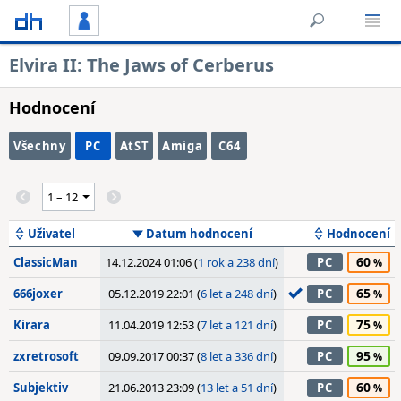
Elvira II: The Jaws of Cerberus
Hodnocení
Všechny
PC
AtST
Amiga
C64
Uživatel
Datum hodnocení
Hodnocení
60
ClassicMan
14.12.2024 01:06 (
1 rok a 238 dní
)
PC
65
666joxer
05.12.2019 22:01 (
6 let a 248 dní
)
PC
75
Kirara
11.04.2019 12:53 (
7 let a 121 dní
)
PC
95
zxretrosoft
09.09.2017 00:37 (
8 let a 336 dní
)
PC
60
Subjektiv
21.06.2013 23:09 (
13 let a 51 dní
)
PC