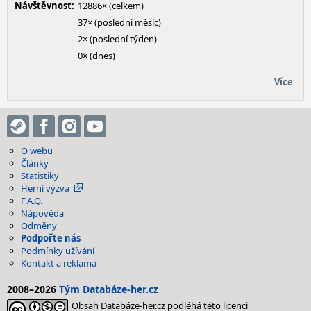
Návštěvnost:
12886× (celkem)
37× (poslední měsíc)
2× (poslední týden)
0× (dnes)
Více
O webu
Články
Statistiky
Herní výzva
F.A.Q.
Nápověda
Odměny
Podpořte nás
Podmínky užívání
Kontakt a reklama
2008–2026
Tým Databáze-her.cz
Obsah Databáze-her.cz podléhá této licenci