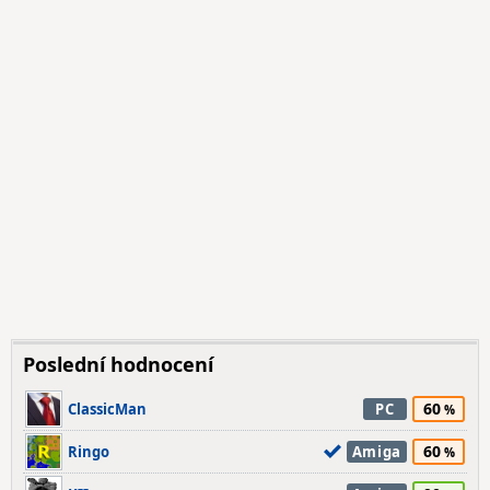
Poslední hodnocení
60
ClassicMan
PC
60
Ringo
Amiga