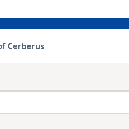
 of Cerberus
n