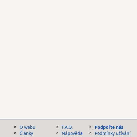
O webu
F.A.Q.
Podpořte nás
Články
Nápověda
Podmínky užívání