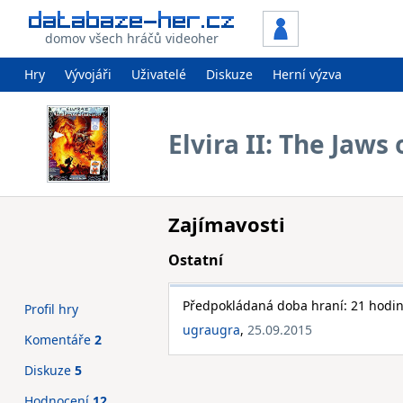
domov všech hráčů videoher
Hry
Vývojáři
Uživatelé
Diskuze
Herní výzva
Elvira II: The Jaws
Zajímavosti
Ostatní
Předpokládaná doba hraní: 21 hodi
Profil hry
ugraugra
,
25.09.2015
Komentáře
2
Diskuze
5
Hodnocení
12