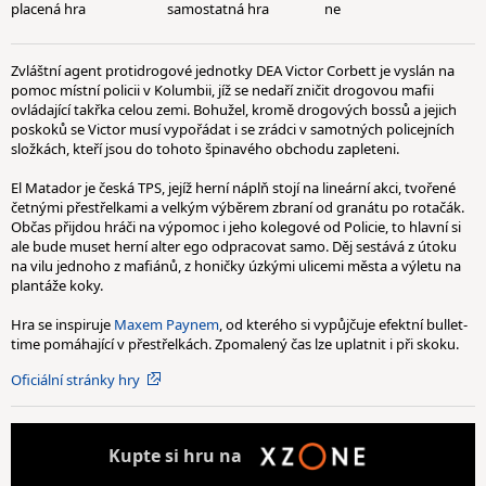
placená hra
samostatná hra
ne
Zvláštní agent protidrogové jednotky DEA Victor Corbett je vyslán na
pomoc místní policii v Kolumbii, jíž se nedaří zničit drogovou mafii
ovládající takřka celou zemi. Bohužel, kromě drogových bossů a jejich
poskoků se Victor musí vypořádat i se zrádci v samotných policejních
složkách, kteří jsou do tohoto špinavého obchodu zapleteni.
El Matador je česká TPS, jejíž herní náplň stojí na lineární akci, tvořené
četnými přestřelkami a velkým výběrem zbraní od granátu po rotačák.
Občas přijdou hráči na výpomoc i jeho kolegové od Policie, to hlavní si
ale bude muset herní alter ego odpracovat samo. Děj sestává z útoku
na vilu jednoho z mafiánů, z honičky úzkými ulicemi města a výletu na
plantáže koky.
Hra se inspiruje
Maxem Paynem
, od kterého si vypůjčuje efektní bullet-
time pomáhající v přestřelkách. Zpomalený čas lze uplatnit i při skoku.
Oficiální stránky hry
Kupte
si hru na