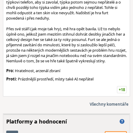
týpkovi telefon, aby si zavolal, týpka potom sejmou nepřátelé a o
chvíli později toho týpka vidím jako jednoho z nepřátel. Tohle si
mohli odpustit a ten skin více nevyužít. Naštěstí je hra furt
povedená i přes neduhy.
Přes své stáří (jak moje tak hry), mě hra opět bavila. Už to nebylo
úplně ono, jelikož jsem mezitím stihnul dohrát desítky jinačích her a
celkový design her se také za ty roky posunul. Furt se ale jedná o
příjemné zavítání do minulosti, které by si zasloužilo lepší péči,
protože na některých modernějších sestavách je problém hru rozjet,
já sám jsem jí rozjel na jinačím notebooku než na svém standardním.
Nemluvě o tom, že se ve hře také špatně vykreslují stíny.
Pro:
Hratelnost, arzenál zbraní
Proti:
Prázdnější prostředí, místy také AI nepřátel
+18
Všechny komentáře
Platformy a hodnocení