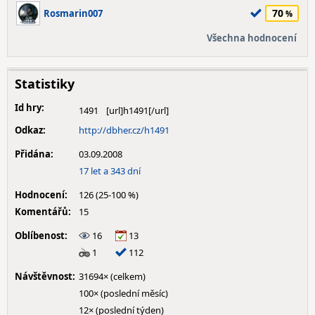
70
Rosmarin007
Všechna hodnocení
Statistiky
Id hry:
1491
Odkaz:
http://dbher.cz/h1491
Přidána:
03.09.2008
17 let a 343 dní
Hodnocení:
126 (25-100 %)
Komentářů:
15
Oblíbenost:
16
13
1
112
Návštěvnost:
31694× (celkem)
100× (poslední měsíc)
12× (poslední týden)