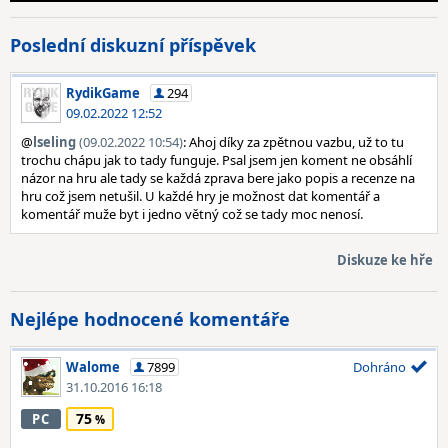
Poslední diskuzní příspěvek
RydikGame
294
09.02.2022 12:52
@
lseling
(09.02.2022 10:54)
: Ahoj díky za zpětnou vazbu, už to tu
trochu chápu jak to tady funguje. Psal jsem jen koment ne obsáhlí
názor na hru ale tady se každá zprava bere jako popis a recenze na
hru což jsem netušil. U každé hry je možnost dat komentář a
komentář muže byt i jedno větný což se tady moc nenosí.
Diskuze ke hře
Nejlépe hodnocené komentáře
Walome
7899
Dohráno
31.10.2016 16:18
75
PC