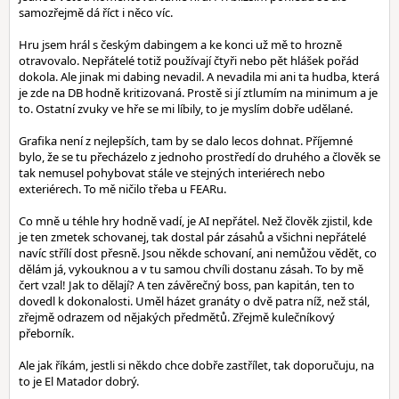
samozřejmě dá říct i něco víc.
Hru jsem hrál s českým dabingem a ke konci už mě to hrozně
otravovalo. Nepřátelé totiž používají čtyři nebo pět hlášek pořád
dokola. Ale jinak mi dabing nevadil. A nevadila mi ani ta hudba, která
je zde na DB hodně kritizovaná. Prostě si jí ztlumím na minimum a je
to. Ostatní zvuky ve hře se mi líbily, to je myslím dobře udělané.
Grafika není z nejlepších, tam by se dalo lecos dohnat. Příjemné
bylo, že se tu přecházelo z jednoho prostředí do druhého a člověk se
tak nemusel pohybovat stále ve stejných interiérech nebo
exteriérech. To mě ničilo třeba u FEARu.
Co mně u téhle hry hodně vadí, je AI nepřátel. Než člověk zjistil, kde
je ten zmetek schovanej, tak dostal pár zásahů a všichni nepřátelé
navíc střílí dost přesně. Jsou někde schovaní, ani nemůžou vědět, co
dělám já, vykouknou a v tu samou chvíli dostanu zásah. To by mě
čert vzal! Jak to dělají? A ten závěrečný boss, pan kapitán, ten to
dovedl k dokonalosti. Uměl házet granáty o dvě patra níž, než stál,
zřejmě odrazem od nějakých předmětů. Zřejmě kulečníkový
přeborník.
Ale jak říkám, jestli si někdo chce dobře zastřílet, tak doporučuju, na
to je El Matador dobrý.