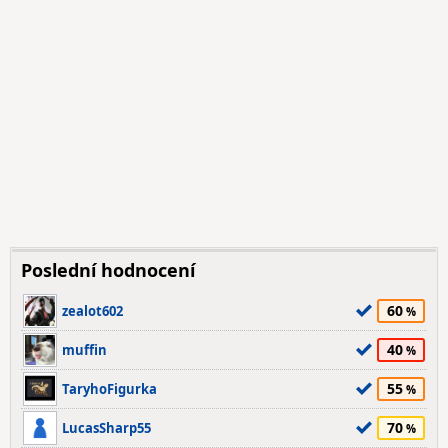
Poslední hodnocení
60
zealot602
40
muffin
55
TaryhoFigurka
70
LucasSharp55