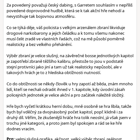
Za povedený považuji český dabing, s Garretem souhlasím v nepříliš
povedené doprovodné hudbě, která se k tak akční hře nehodí a
nevystihuje tak bojovnou atmosféru.
Co se týká děje, váš policista s velkým arzenálem zbraní likviduje
drogové narkobarony a jejich čeládku a k tomu všemu nakonec
musí čelit zradě ve vlastních řadách, což na mě působí poměrně
realisticky a bez velkého přehánění.
Výběr zbraní je velice slušný, na závěrečné bosse jednotlivých kapitol
je zapotřebí zbraně těžšího kalibru, přestože to jsou v podstatě
stejní protivníci jako jiní a tam už tak realisticky nepůsobí, ale v
takových hrách je to z hlediska obtížnosti nutností.
Co do obtížnosti se někdy člověk u hry zapotí až běda, znám mnoho
lidí, kteří se nechali odradit ihned v 1. kapitole, kdy úvodní zásah
policejních jednotek je velice akční a pro začátek náležitě složitý.
Hře bych vyčetl krátkou herní dobu, mně osobně se hra líbila, takže
bych byl vděčný za dvojnásobný počet kapitol, popř. klidně i za
druhý díl. Věřím, že zkušenější hráče hra tolik neoslní, já však jsem v
trochu jiné kategorii, a proto jsem byl spokojen a rád se ke hře
dodnes vracím.
Pro:
velmi slušná grafika, akčnost, velký výběr zbraní, reálnost