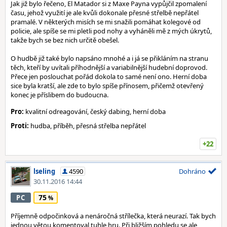
Jak již bylo řečeno, El Matador si z Maxe Payna vypůjčil zpomalení
času, jehož využití je ale kvůli dokonale přesné střelbě nepřátel
pramalé. V některých misích se mi snažili pomáhat kolegové od
policie, ale spíše se mi pletli pod nohy a vyháněli mě z mých úkrytů,
takže bych se bez nich určitě obešel.
O hudbě již také bylo napsáno mnohé a i já se přikláním na stranu
těch, kteří by uvítali příhodnější a variabilnější hudební doprovod.
Přece jen poslouchat pořád dokola to samé není ono. Herní doba
sice byla kratší, ale zde to bylo spíše přínosem, přičemž otevřený
konec je příslibem do budoucna.
Pro:
kvalitní odreagování, český dabing, herní doba
Proti:
hudba, příběh, přesná střelba nepřátel
+22
lseling
4590
Dohráno
30.11.2016 14:44
75
PC
Příjemně odpočinková a nenáročná střílečka, která neurazí. Tak bych
jednou větou komentoval tuhle hru. Při bližším pohledu se ale