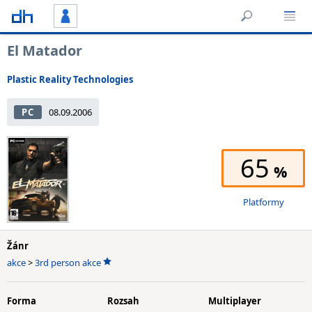
El Matador
Plastic Reality Technologies
PC
08.09.2006
65
Platformy
Žánr
akce
>
3rd person akce
Forma
Rozsah
Multiplayer