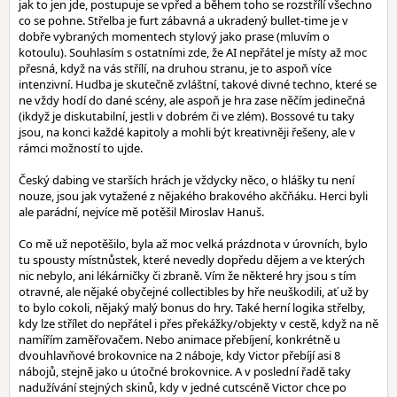
jak to jen jde, postupuje se vpřed a během toho se rozstřílí všechno
co se pohne. Střelba je furt zábavná a ukradený bullet-time je v
dobře vybraných momentech stylový jako prase (mluvím o
kotoulu). Souhlasím s ostatními zde, že AI nepřátel je místy až moc
přesná, když na vás střílí, na druhou stranu, je to aspoň více
intenzivní. Hudba je skutečně zvláštní, takové divné techno, které se
ne vždy hodí do dané scény, ale aspoň je hra zase něčím jedinečná
(ikdyž je diskutabilní, jestli v dobrém či ve zlém). Bossové tu taky
jsou, na konci každé kapitoly a mohli být kreativněji řešeny, ale v
rámci možností to ujde.
Český dabing ve starších hrách je vždycky něco, o hlášky tu není
nouze, jsou jak vytažené z nějakého brakového akčňáku. Herci byli
ale parádní, nejvíce mě potěšil Miroslav Hanuš.
Co mě už nepotěšilo, byla až moc velká prázdnota v úrovních, bylo
tu spousty místnůstek, které nevedly dopředu dějem a ve kterých
nic nebylo, ani lékárničky či zbraně. Vím že některé hry jsou s tím
otravné, ale nějaké obyčejné collectibles by hře neuškodili, ať už by
to bylo cokoli, nějaký malý bonus do hry. Také herní logika střelby,
kdy lze střílet do nepřátel i přes překážky/objekty v cestě, když na ně
namířím zaměřovačem. Nebo animace přebíjení, konkrétně u
dvouhlavňové brokovnice na 2 náboje, kdy Victor přebíjí asi 8
nábojů, stejně jako u útočné brokovnice. A v poslední řadě taky
nadužívání stejných skinů, kdy v jedné cutscéně Victor chce po