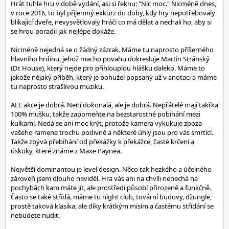
Hrát tuhle hru v době vydání, asi si řeknu: "Nic moc." Nicméně dnes,
v roce 2016, to byl příjemný exkurz do doby, kdy hry nepotřebovaly
blikající dveře, nevysvětlovaly hráči co má dělat a nechali ho, aby si
se hrou poradil jak nejlépe dokáže.
Nicméně nejedná se o žádný zázrak. Máme tu naprosto příšerného
hlavního hrdinu, jehož macho povahu dokresluje Martin Stránský
(Dr. House), který nejde pro přihlouplou hlášku daleko. Máme to
jakože nějaký příběh, který je bohužel popsaný už v anotaci a máme
tu naprosto strašlivou muziku.
ALE akce je dobrá. Není dokonalá, ale je dobrá. Nepřátelé mají takřka
100% mušku, takže zapomeňte na bezstarostné pobíhání mezi
kulkami. Nedá se ani moc krýt, protože kamera vykukuje zpoza
vašeho ramene trochu podivně a některé úhly jsou pro vás smrtící.
Takže zbývá přebíhání od překážky k překážce, časté krčení a
úskoky, které známe z Maxe Paynea.
Největší dominantou je level design. Něco tak hezkého a účelného
zároveň jsem dlouho neviděl. Hra vás ani na chvíli nenechá na
pochybách kam máte jít, ale prostředí působí přirozeně a funkčně.
Často se také střídá, máme tu night club, tovární budovy, džungle,
prostě taková klasika, ale díky krátkým misím a častému střídání se
nebudete nudit.