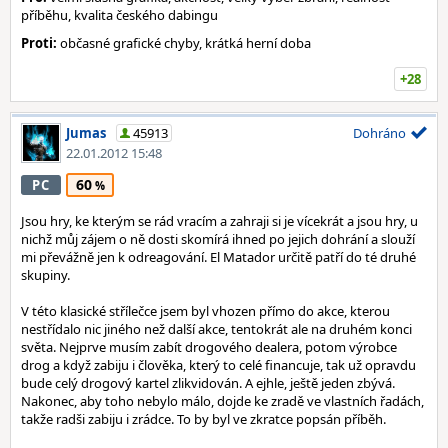
příběhu, kvalita českého dabingu
Proti:
občasné grafické chyby, krátká herní doba
+28
Jumas
45913
Dohráno
22.01.2012 15:48
60
PC
Jsou hry, ke kterým se rád vracím a zahraji si je vícekrát a jsou hry, u
nichž můj zájem o ně dosti skomírá ihned po jejich dohrání a slouží
mi převážně jen k odreagování. El Matador určitě patří do té druhé
skupiny.
V této klasické střílečce jsem byl vhozen přímo do akce, kterou
nestřídalo nic jiného než další akce, tentokrát ale na druhém konci
světa. Nejprve musím zabít drogového dealera, potom výrobce
drog a když zabiju i člověka, který to celé financuje, tak už opravdu
bude celý drogový kartel zlikvidován. A ejhle, ještě jeden zbývá.
Nakonec, aby toho nebylo málo, dojde ke zradě ve vlastních řadách,
takže radši zabiju i zrádce. To by byl ve zkratce popsán příběh.