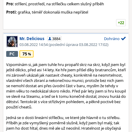
Pro:
střílení, prostředí, na střílečku celkem slušný příběh
Proti:
grafika, téměř dokonalá muška nepřátel
+22
Mr. Delicious
3884
Dohráno
03.08.2022 14:54
(poslední úprava 03.08.2022 17:02)
75
PC
Vzpomínám si, jak jsem tuhle hru propařil skrz na skrz, když jsem byl
ještě děcko, před asi 14 lety. Ke hře jsem přišel díky bratrancům, kteří
mi zároveň ukázali jak nastavit cheaty, konkrétně na nesmrtelnost,
vlastnění všech zbraní a nekonečnou munici, protože bez nich jsem
se nemohl dostat ani přes úvodní část v baru, myslím že tehdy v
mém věku to nedokázal skoro nikdo. Před pár lety jsem si hru koupil
ve slevě na Steamu, a teď se k tomu konečně dostal, znovu huráá do
dětství. Tentokrát s více střízlivým pohledem, a pěkně poctivě bez
použití cheatů.
Jedná se o dosti lineární střílečku, ve které jde hlavně o tu střelbu.
Příběh je zde vymyšlený poměrně slušně, když jsem byl malý, tak
jsem ho dost hltal, dnes mě ale už neoslnil. Hratelnost je obyčejná