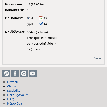
Hodnocení:
44 (15-90 %)
Komentářů:
6
Oblíbenost:
4
12
0
44
Návštěvnost:
6042× (celkem)
176× (poslední měsíc)
96× (poslední týden)
0× (dnes)
Více
O webu
Články
Statistiky
Herní výzva
F.A.Q.
Nápověda