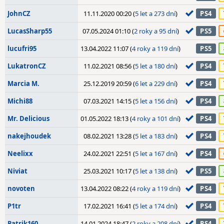
JohnCZ
11.11.2020 00:20 (
5 let a 273 dní
)
PS4
LucasSharp55
07.05.2024 01:10 (
2 roky a 95 dní
)
PS5
lucufri95
13.04.2022 11:07 (
4 roky a 119 dní
)
PS5
LukatronCZ
11.02.2021 08:56 (
5 let a 180 dní
)
PS4
Marcia M.
25.12.2019 20:59 (
6 let a 229 dní
)
PS4
Michi88
07.03.2021 14:15 (
5 let a 156 dní
)
PS4
Mr. Delicious
01.05.2022 18:13 (
4 roky a 101 dní
)
PS4
nakejhoudek
08.02.2021 13:28 (
5 let a 183 dní
)
PS4
Neelixx
24.02.2021 22:51 (
5 let a 167 dní
)
PS4
Niviat
25.03.2021 10:17 (
5 let a 138 dní
)
PS5
novoten
13.04.2022 08:22 (
4 roky a 119 dní
)
PS4
P1tr
17.02.2021 16:41 (
5 let a 174 dní
)
PS4
Patrik160
14.01.2024 18:47 (
2 roky a 208 dní
)
PS4