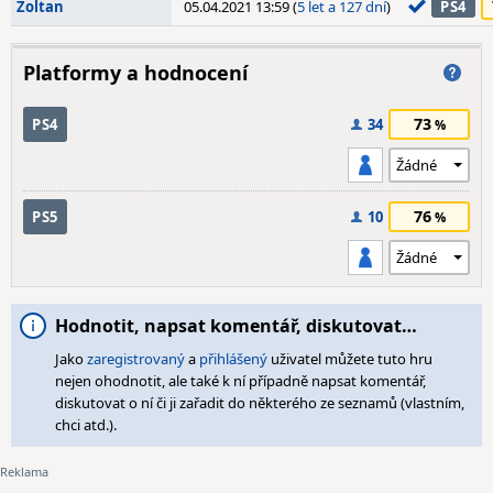
Zoltan
05.04.2021 13:59 (
5 let a 127 dní
)
PS4
Platformy a hodnocení
73
PS4
34
76
PS5
10
Hodnotit, napsat komentář, diskutovat…
Jako
zaregistrovaný
a
přihlášený
uživatel můžete tuto hru
nejen ohodnotit, ale také k ní případně napsat komentář,
diskutovat o ní či ji zařadit do některého ze seznamů (vlastním,
chci atd.).