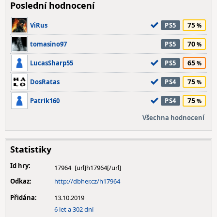
Poslední hodnocení
75
ViRus
PS5
70
tomasino97
PS5
65
LucasSharp55
PS5
75
DosRatas
PS4
75
Patrik160
PS4
Všechna hodnocení
Statistiky
Id hry:
17964
Odkaz:
http://dbher.cz/h17964
Přidána:
13.10.2019
6 let a 302 dní