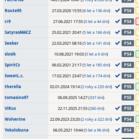
Route95
27.03.2020 15:55 (
6 let a 136 dní
)
PS4
rr9
27.06.2021 17:55 (
5 let a 44 dní
)
PS4
Satyras666CZ
25.02.2021 20:41 (
5 let a 166 dní
)
PS4
Seeker
22.03.2021 08:16 (
5 let a 141 dní
)
PS4
slosik
10.08.2021 19:03 (
5 let a 0 dní
)
PS4
SpiritCz
06.02.2021 21:17 (
5 let a 185 dní
)
PS4
SweetL.c.
17.02.2021 23:47 (
5 let a 174 dní
)
PS4
therella
02.01.2024 19:14 (
2 roky a 220 dní
)
PS5
tomasino97
06.09.2025 14:27 (
337 dní
)
PS5
ViRus
22.11.2025 21:55 (
260 dní
)
PS5
Wolverine
22.09.2023 23:20 (
2 roky a 322 dní
)
PS4
Yokolobuna
06.05.2021 19:44 (
5 let a 96 dní
)
PS4