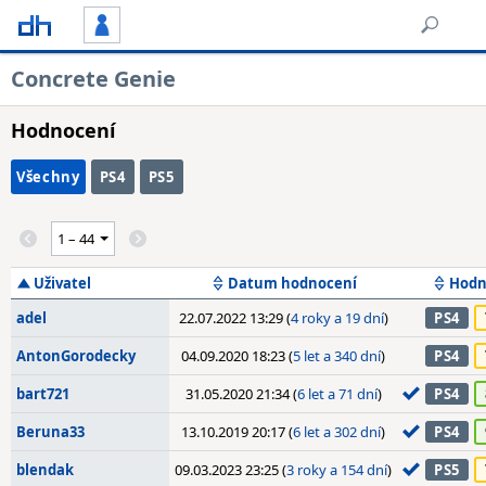
Concrete Genie
Hodnocení
Všechny
PS4
PS5
Uživatel
Datum hodnocení
Hodn
adel
22.07.2022 13:29 (
4 roky a 19 dní
)
PS4
AntonGorodecky
04.09.2020 18:23 (
5 let a 340 dní
)
PS4
bart721
31.05.2020 21:34 (
6 let a 71 dní
)
PS4
Beruna33
13.10.2019 20:17 (
6 let a 302 dní
)
PS4
blendak
09.03.2023 23:25 (
3 roky a 154 dní
)
PS5