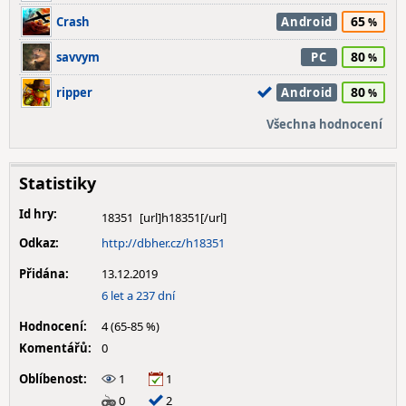
65
Crash
Android
80
savvym
PC
80
ripper
Android
Všechna hodnocení
Statistiky
Id hry:
18351
Odkaz:
http://dbher.cz/h18351
Přidána:
13.12.2019
6 let a 237 dní
Hodnocení:
4 (65-85 %)
Komentářů:
0
Oblíbenost:
1
1
0
2