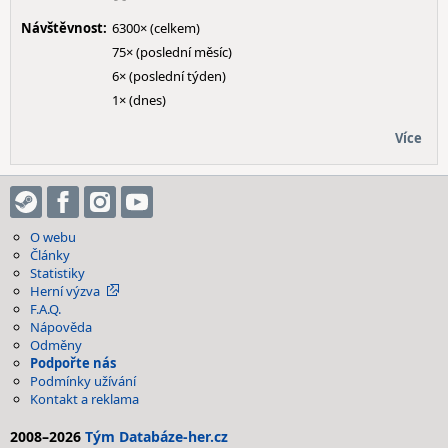
Návštěvnost:
6300× (celkem)
75× (poslední měsíc)
6× (poslední týden)
1× (dnes)
Více
O webu
Články
Statistiky
Herní výzva
F.A.Q.
Nápověda
Odměny
Podpořte nás
Podmínky užívání
Kontakt a reklama
2008–2026
Tým Databáze-her.cz