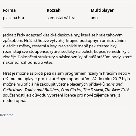
Forma
Rozsah
Multiplayer
placená hra
samostatná hra
ano
Jedna z řady adaptací klasické deskové hry, která se hraje tahovým
způsobem. Hráči střídavě vytvářejí krajinu postupným umísťováním
dlaždic s městy, cestami a lesy. Na vzniklé mapě pak strategicky
rozmísťují své stoupence, rytíře, sedláky na polích, kupce, řemeslníky či
zloděje. Dokončení struktury s následovníky přináší hráčům body, které
nakonec rozhodnou o vítězi.
Hrát je možné až proti pěti dalším programem řízeným hráčům nebo v
režimu multiplayer proti skutečným oponentům. Až do roku 2017 bylo
možné hru oficiálně zakoupit včetně placených přídavků (
Inns and
Cathedrals
,
Trader and Builders
,
Crop Circles
,
The Festival
,
The River II
). V
současnosti je z důvodu vypršení licence pro nové zájemce hra již
nedostupná.