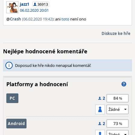
jazz1
36913
06.02.2020 20:01
@
Crash
(06.02.2020 19:42)
: ani
toto
není ono
Diskuze ke hře
Nejlépe hodnocené komentáře
Doposud ke hře nikdo nenapsal komentář.
Platformy a hodnocení
84
PC
2
73
Android
2