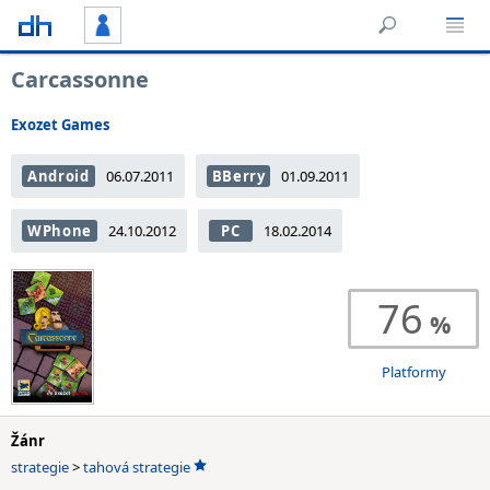
Carcassonne
Exozet Games
Android
06.07.2011
BBerry
01.09.2011
WPhone
24.10.2012
PC
18.02.2014
76
Platformy
Žánr
strategie
>
tahová strategie