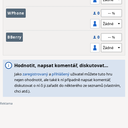
--
WPhone
0
--
BBerry
0
Hodnotit, napsat komentář, diskutovat…
Jako
zaregistrovaný
a
přihlášený
uživatel můžete tuto hru
nejen ohodnotit, ale také k ní případně napsat komentář,
diskutovat o ní či ji zařadit do některého ze seznamů (vlastním,
chci atd.).