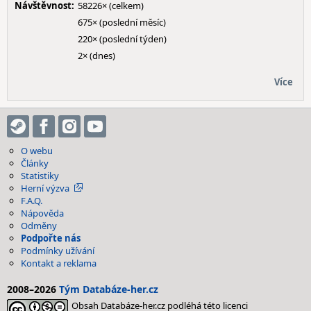
Návštěvnost:
58226× (celkem)
675× (poslední měsíc)
220× (poslední týden)
2× (dnes)
Více
O webu
Články
Statistiky
Herní výzva
F.A.Q.
Nápověda
Odměny
Podpořte nás
Podmínky užívání
Kontakt a reklama
2008–2026
Tým Databáze-her.cz
Obsah Databáze-her.cz podléhá této licenci