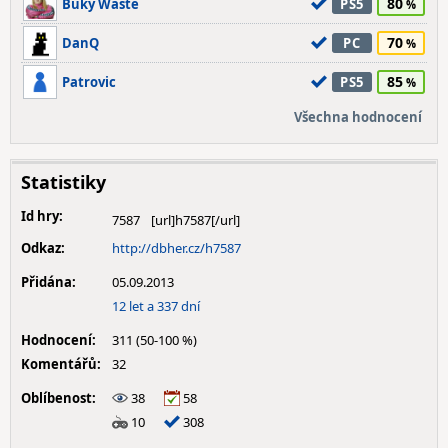
80
Buky Waste
PS5
70
DanQ
PC
85
Patrovic
PS5
Všechna hodnocení
Statistiky
Id hry:
7587
Odkaz:
http://dbher.cz/h7587
Přidána:
05.09.2013
12 let a 337 dní
Hodnocení:
311 (50-100 %)
Komentářů:
32
Oblíbenost:
38
58
10
308