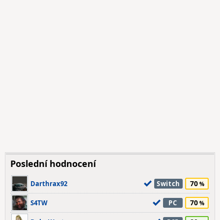
Poslední hodnocení
70
Darthrax92
Switch
70
S4TW
PC