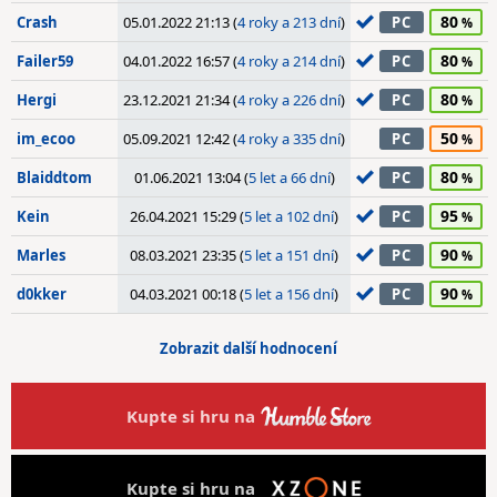
80
Crash
05.01.2022 21:13 (
4 roky a 213 dní
)
PC
80
Failer59
04.01.2022 16:57 (
4 roky a 214 dní
)
PC
80
Hergi
23.12.2021 21:34 (
4 roky a 226 dní
)
PC
50
im_ecoo
05.09.2021 12:42 (
4 roky a 335 dní
)
PC
80
Blaiddtom
01.06.2021 13:04 (
5 let a 66 dní
)
PC
95
Kein
26.04.2021 15:29 (
5 let a 102 dní
)
PC
90
Marles
08.03.2021 23:35 (
5 let a 151 dní
)
PC
90
d0kker
04.03.2021 00:18 (
5 let a 156 dní
)
PC
Zobrazit další hodnocení
Kupte si hru na
Kupte si hru na