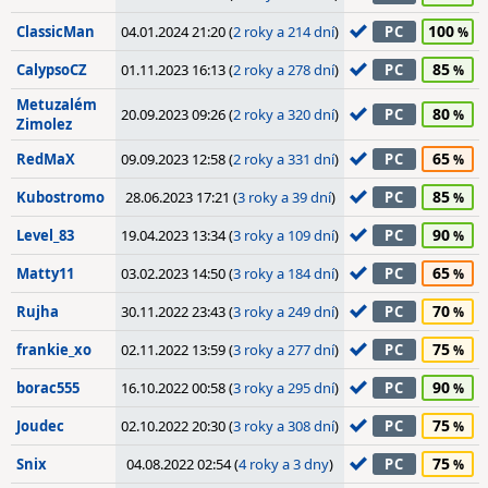
100
ClassicMan
04.01.2024 21:20 (
2 roky a 214 dní
)
PC
85
CalypsoCZ
01.11.2023 16:13 (
2 roky a 278 dní
)
PC
Metuzalém
80
20.09.2023 09:26 (
2 roky a 320 dní
)
PC
Zimolez
65
RedMaX
09.09.2023 12:58 (
2 roky a 331 dní
)
PC
85
Kubostromo
28.06.2023 17:21 (
3 roky a 39 dní
)
PC
90
Level_83
19.04.2023 13:34 (
3 roky a 109 dní
)
PC
65
Matty11
03.02.2023 14:50 (
3 roky a 184 dní
)
PC
70
Rujha
30.11.2022 23:43 (
3 roky a 249 dní
)
PC
75
frankie_xo
02.11.2022 13:59 (
3 roky a 277 dní
)
PC
90
borac555
16.10.2022 00:58 (
3 roky a 295 dní
)
PC
75
Joudec
02.10.2022 20:30 (
3 roky a 308 dní
)
PC
75
Snix
04.08.2022 02:54 (
4 roky a 3 dny
)
PC