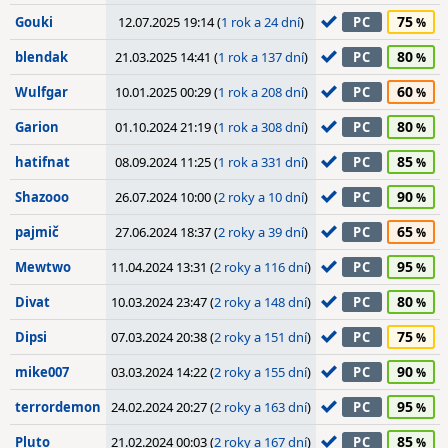
75
Gouki
12.07.2025 19:14 (
1 rok a 24 dní
)
PC
80
blendak
21.03.2025 14:41 (
1 rok a 137 dní
)
PC
60
Wulfgar
10.01.2025 00:29 (
1 rok a 208 dní
)
PC
80
Garion
01.10.2024 21:19 (
1 rok a 308 dní
)
PC
85
hatifnat
08.09.2024 11:25 (
1 rok a 331 dní
)
PC
90
Shazooo
26.07.2024 10:00 (
2 roky a 10 dní
)
PC
65
pajmič
27.06.2024 18:37 (
2 roky a 39 dní
)
PC
95
Mewtwo
11.04.2024 13:31 (
2 roky a 116 dní
)
PC
80
Divat
10.03.2024 23:47 (
2 roky a 148 dní
)
PC
75
Dipsi
07.03.2024 20:38 (
2 roky a 151 dní
)
PC
90
mike007
03.03.2024 14:22 (
2 roky a 155 dní
)
PC
95
terrordemon
24.02.2024 20:27 (
2 roky a 163 dní
)
PC
85
Pluto
21.02.2024 00:03 (
2 roky a 167 dní
)
PC