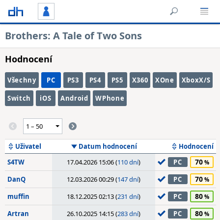
Brothers: A Tale of Two Sons
Hodnocení
Všechny
PC
PS3
PS4
PS5
X360
XOne
XboxX/S
Switch
iOS
Android
WPhone
Uživatel
Datum hodnocení
Hodnocení
70
S4TW
17.04.2026 15:06 (
110 dní
)
PC
70
DanQ
12.03.2026 00:29 (
147 dní
)
PC
80
muffin
18.12.2025 02:13 (
231 dní
)
PC
80
Artran
26.10.2025 14:15 (
283 dní
)
PC