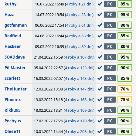
85
kuthy
16.07.2022 16:49 (
4 roky a 21 dní
)
PC
95
Hazz
14.07.2022 13:54 (
4 roky a 23 dní
)
PC
80
gotfanman
06.06.2022 17:54 (
4 roky a 61 dní
)
PC
85
Redfield
04.06.2022 16:44 (
4 roky a 63 dní
)
PC
80
Haskeer
09.05.2022 16:39 (
4 roky a 89 dní
)
PC
95
SOADdave
21.04.2022 16:59 (
4 roky a 107 dní
)
PC
90
PillMaister
05.04.2022 22:57 (
4 roky a 123 dní
)
PC
85
Scarlett
16.03.2022 07:07 (
4 roky a 143 dní
)
PC
70
TheHunter
12.03.2022 13:38 (
4 roky a 147 dní
)
PC
75
Phoenix
19.02.2022 15:18 (
4 roky a 168 dní
)
PC
90
Rikku95
18.02.2022 18:31 (
4 roky a 169 dní
)
PC
90
Pechyus
17.02.2022 17:26 (
4 roky a 170 dní
)
PC
90
Oleee11
10.01.2022 14:44 (
4 roky a 208 dní
)
PC