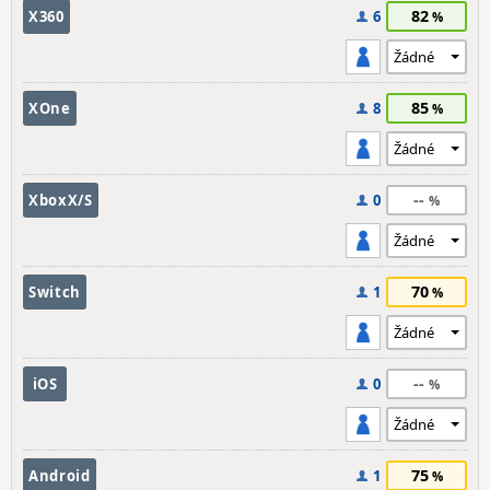
82
X360
6
85
XOne
8
--
XboxX/S
0
70
Switch
1
--
iOS
0
75
Android
1