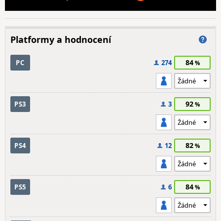
Platformy a hodnocení
84
PC
274
92
PS3
3
82
PS4
12
84
PS5
6