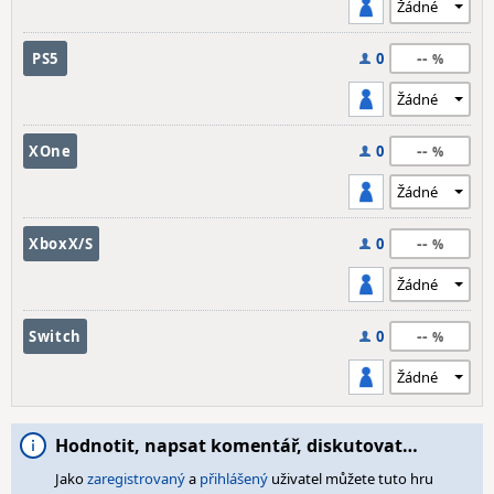
--
PS5
0
--
XOne
0
--
XboxX/S
0
--
Switch
0
Hodnotit, napsat komentář, diskutovat…
Jako
zaregistrovaný
a
přihlášený
uživatel můžete tuto hru