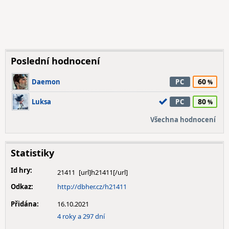
Poslední hodnocení
60
Daemon
PC
80
Luksa
PC
Všechna hodnocení
Statistiky
Id hry:
21411
Odkaz:
http://dbher.cz/h21411
Přidána:
16.10.2021
4 roky a 297 dní