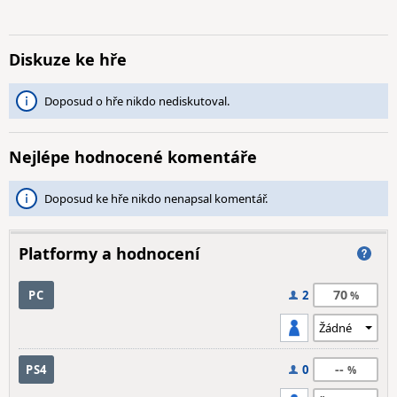
Diskuze ke hře
Doposud o hře nikdo nediskutoval.
Nejlépe hodnocené komentáře
Doposud ke hře nikdo nenapsal komentář.
Platformy a hodnocení
70
PC
2
--
PS4
0