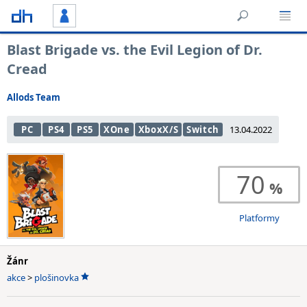
Blast Brigade vs. the Evil Legion of Dr.
Cread
Allods Team
PC
PS4
PS5
XOne
XboxX/S
Switch
13.04.2022
70
Platformy
Žánr
akce
>
plošinovka