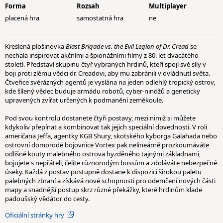
Forma
Rozsah
Multiplayer
placená hra
samostatná hra
ne
Kreslená plošinovka
Blast Brigade vs. the Evil Legion of Dr. Cread
se
nechala inspirovat akčními a špionážními filmy z 80. let dvacátého
století. Představí skupinu čtyř vybraných hrdinů, kteří spojí své síly v
boji proti zlému vědci dr. Creadovi, aby mu zabránili v ovládnutí světa.
Čtveřice svérázných agentů je vyslána na jeden odlehlý tropický ostrov,
kde šílený vědec buduje armádu robotů, cyber-nindžů a geneticky
upravených zvířat určených k podmanění zeměkoule.
Pod svou kontrolu dostanete čtyři postavy, mezi nimiž si můžete
kdykoliv přepínat a kombinovat tak jejich speciální dovednosti. V roli
američana Jeffa, agentky KGB Shury, skotského kyborga Galahada nebo
ostrovní domorodé bojovnice Vortex pak nelineárně prozkoumáváte
odlišné kouty malebného ostrova hyzděného tajnými základnami,
bojujete s nepřáteli, čelíte různorodým bossům a zdoláváte nebezpečné
úseky. Každá z postav postupně dostane k dispozici širokou paletu
palebných zbraní a získává nové schopnosti pro odemčení nových části
mapy a snadnější postup skrz různé překážky, které hrdinům klade
padoušský vědátor do cesty.
Oficiální stránky hry