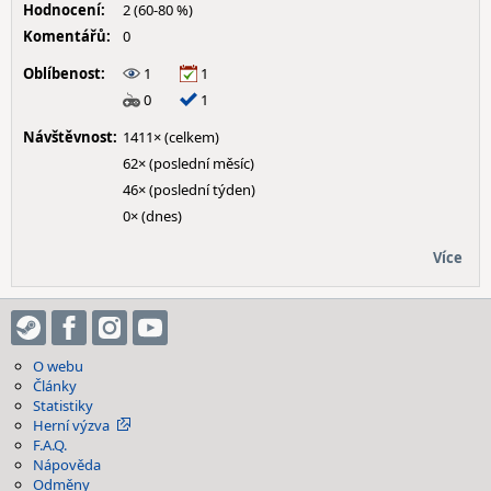
Hodnocení:
2 (60-80 %)
Komentářů:
0
Oblíbenost:
1
1
0
1
Návštěvnost:
1411× (celkem)
62× (poslední měsíc)
46× (poslední týden)
0× (dnes)
Více
O webu
Články
Statistiky
Herní výzva
F.A.Q.
Nápověda
Odměny