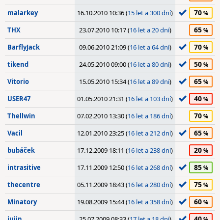
70
malarkey
16.10.2010 10:36 (
15 let a 300 dní
)
65
THX
23.07.2010 10:17 (
16 let a 20 dní
)
70
BarflyJack
09.06.2010 21:09 (
16 let a 64 dní
)
50
tikend
24.05.2010 09:00 (
16 let a 80 dní
)
65
Vitorio
15.05.2010 15:34 (
16 let a 89 dní
)
40
USER47
01.05.2010 21:31 (
16 let a 103 dní
)
70
Thellwin
07.02.2010 13:30 (
16 let a 186 dní
)
65
Vacil
12.01.2010 23:25 (
16 let a 212 dní
)
20
bubáček
17.12.2009 18:11 (
16 let a 238 dní
)
85
intrasitive
17.11.2009 12:50 (
16 let a 268 dní
)
75
thecentre
05.11.2009 18:43 (
16 let a 280 dní
)
60
Minatory
19.08.2009 15:44 (
16 let a 358 dní
)
40
jujin
25.07.2009 08:33 (
17 let a 18 dní
)