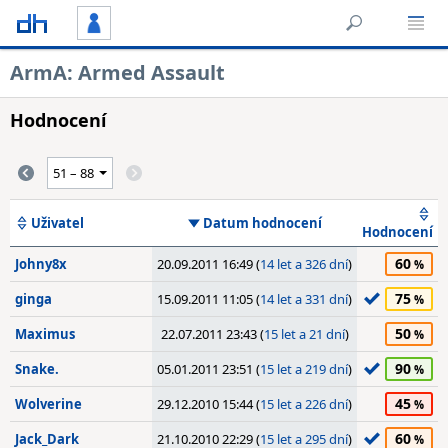
ArmA: Armed Assault
Hodnocení
Uživatel
Datum hodnocení
Hodnocení
60
Johny8x
20.09.2011 16:49 (
14 let a 326 dní
)
75
ginga
15.09.2011 11:05 (
14 let a 331 dní
)
50
Maximus
22.07.2011 23:43 (
15 let a 21 dní
)
90
Snake.
05.01.2011 23:51 (
15 let a 219 dní
)
45
Wolverine
29.12.2010 15:44 (
15 let a 226 dní
)
60
Jack_Dark
21.10.2010 22:29 (
15 let a 295 dní
)