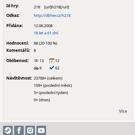
Id hry:
218
Odkaz:
http://dbher.cz/h218
Přidána:
12.06.2008
18 let a 61 dní
Hodnocení:
88 (20-100 %)
Komentářů:
8
Oblíbenost:
13
12
6
62
Návštěvnost:
23788× (celkem)
109× (poslední měsíc)
5× (poslední týden)
0× (dnes)
Více