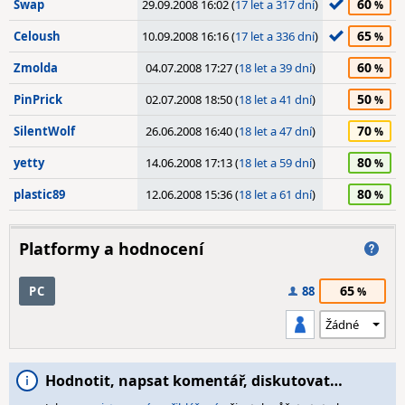
60
Swap
29.09.2008 16:02 (
17 let a 317 dní
)
65
Celoush
10.09.2008 16:16 (
17 let a 336 dní
)
60
Zmolda
04.07.2008 17:27 (
18 let a 39 dní
)
50
PinPrick
02.07.2008 18:50 (
18 let a 41 dní
)
70
SilentWolf
26.06.2008 16:40 (
18 let a 47 dní
)
80
yetty
14.06.2008 17:13 (
18 let a 59 dní
)
80
plastic89
12.06.2008 15:36 (
18 let a 61 dní
)
Platformy a hodnocení
65
PC
88
Hodnotit, napsat komentář, diskutovat…