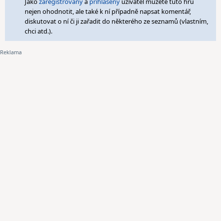
Jako
zaregistrovaný
a
přihlášený
uživatel můžete tuto hru
nejen ohodnotit, ale také k ní případně napsat komentář,
diskutovat o ní či ji zařadit do některého ze seznamů (vlastním,
chci atd.).