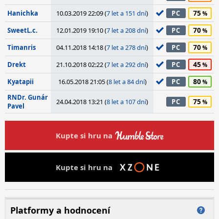
75
Hanichka
10.03.2019 22:09 (
7 let a 151 dní
)
PC
70
SweetL.c.
12.01.2019 19:10 (
7 let a 208 dní
)
PC
70
Timanris
04.11.2018 14:18 (
7 let a 278 dní
)
PC
45
Drekt
21.10.2018 02:22 (
7 let a 292 dní
)
PC
80
Kyatapii
16.05.2018 21:05 (
8 let a 84 dní
)
PC
RNDr. Gunár
75
24.04.2018 13:21 (
8 let a 107 dní
)
PC
Pavel
Kupte si hru na
Kupte si hru na
Platformy a hodnocení