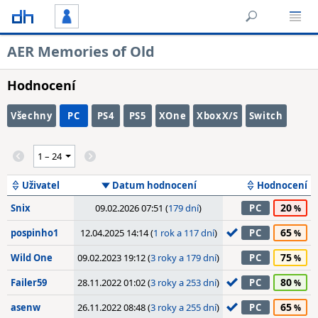
AER Memories of Old
Hodnocení
Všechny
PC
PS4
PS5
XOne
XboxX/S
Switch
Uživatel
Datum hodnocení
Hodnocení
20
Snix
09.02.2026 07:51 (
179 dní
)
PC
65
pospinho1
12.04.2025 14:14 (
1 rok a 117 dní
)
PC
75
Wild One
09.02.2023 19:12 (
3 roky a 179 dní
)
PC
80
Failer59
28.11.2022 01:02 (
3 roky a 253 dní
)
PC
65
asenw
26.11.2022 08:48 (
3 roky a 255 dní
)
PC