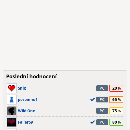
Poslední hodnocení
20
Snix
PC
65
pospinho1
PC
75
Wild One
PC
80
Failer59
PC