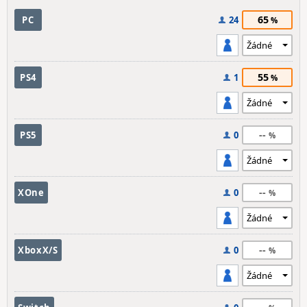
65
PC
24
55
PS4
1
--
PS5
0
--
XOne
0
--
XboxX/S
0