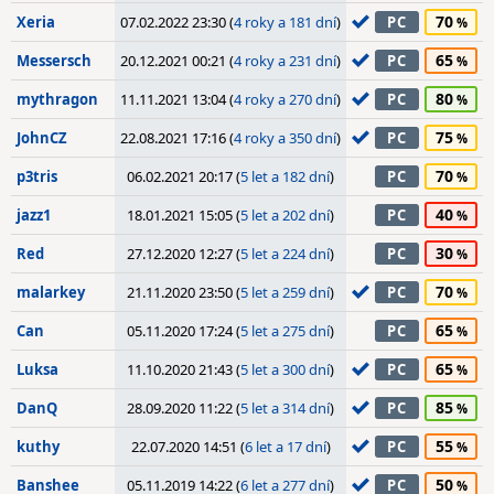
70
Xeria
07.02.2022 23:30 (
4 roky a 181 dní
)
PC
65
Messersch
20.12.2021 00:21 (
4 roky a 231 dní
)
PC
80
mythragon
11.11.2021 13:04 (
4 roky a 270 dní
)
PC
75
JohnCZ
22.08.2021 17:16 (
4 roky a 350 dní
)
PC
70
p3tris
06.02.2021 20:17 (
5 let a 182 dní
)
PC
40
jazz1
18.01.2021 15:05 (
5 let a 202 dní
)
PC
30
Red
27.12.2020 12:27 (
5 let a 224 dní
)
PC
70
malarkey
21.11.2020 23:50 (
5 let a 259 dní
)
PC
65
Can
05.11.2020 17:24 (
5 let a 275 dní
)
PC
65
Luksa
11.10.2020 21:43 (
5 let a 300 dní
)
PC
85
DanQ
28.09.2020 11:22 (
5 let a 314 dní
)
PC
55
kuthy
22.07.2020 14:51 (
6 let a 17 dní
)
PC
50
Banshee
05.11.2019 14:22 (
6 let a 277 dní
)
PC