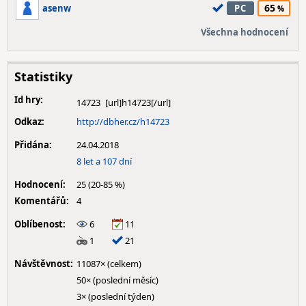
65
asenw
PC
Všechna hodnocení
Statistiky
Id hry:
14723
Odkaz:
http://dbher.cz/h14723
Přidána:
24.04.2018
8 let a 107 dní
Hodnocení:
25 (20-85 %)
Komentářů:
4
Oblíbenost:
6
11
1
21
Návštěvnost:
11087× (celkem)
50× (poslední měsíc)
3× (poslední týden)