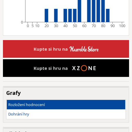
0
0
5
10
20
30
40
50
60
70
80
90
100
Kupte si hru na
Kupte si hru na
Grafy
Rozložení hodnocení
Dohrání hry