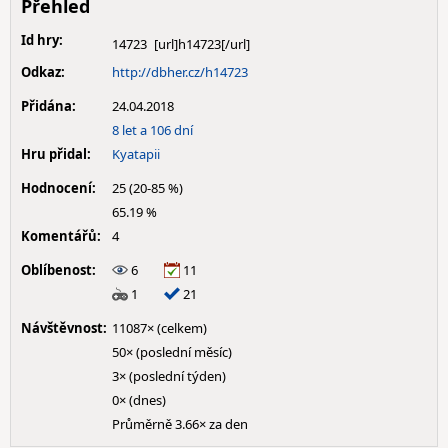
Přehled
Id hry:
14723
Odkaz:
http://dbher.cz/h14723
Přidána:
24.04.2018
8 let a 106 dní
Hru přidal:
Kyatapii
Hodnocení:
25 (20-85 %)
65.19 %
Komentářů:
4
Oblíbenost:
6
11
1
21
Návštěvnost:
11087× (celkem)
50× (poslední měsíc)
3× (poslední týden)
0× (dnes)
Průměrně 3.66× za den